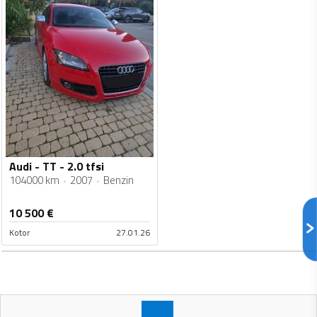
Audi - TT - 2.0 tfsi
104000 km
2007
Benzin
10 500
€
Kotor
27.01.26