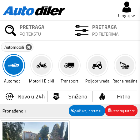
Uloguj se
PRETRAGA
PRETRAGA
PO TEKSTU
PO FILTERIMA
Automobili
Automobili
Motori i Bicikli
Transport
Poljoprivreda
Radne mašine
Novo u 24h
Sniženo
Hitno
Pronađeno
1
Sačuvaj pretragu
Resetuj filtere