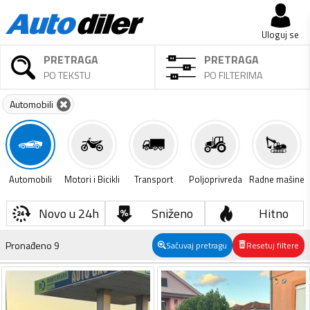
Uloguj se
PRETRAGA
PRETRAGA
PO TEKSTU
PO FILTERIMA
Automobili
Automobili
Motori i Bicikli
Transport
Poljoprivreda
Radne mašine
Novo u 24h
Sniženo
Hitno
Pronađeno
9
Sačuvaj pretragu
Resetuj filtere