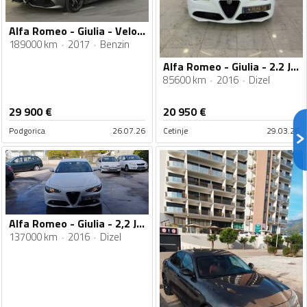
Alfa Romeo - Giulia - Veloce 2.0 turbo benzin
189000 km
2017
Benzin
Alfa Romeo - Giulia - 2.2 JTDM
85600 km
2016
Dizel
29 900
€
20 950
€
Podgorica
26.07.26
Cetinje
29.03.26
Alfa Romeo - Giulia - 2,2 Jtdm
137000 km
2016
Dizel