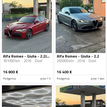
Alfa Romeo - Giulia - 2.2JTDM
Alfa Romeo - Giulia - 2.2
181000 km
2016
Dizel
265000 km
2016
Dizel
16 800
€
16 400
€
Podgorica
prije 1 h
Podgorica
prije 1 dan