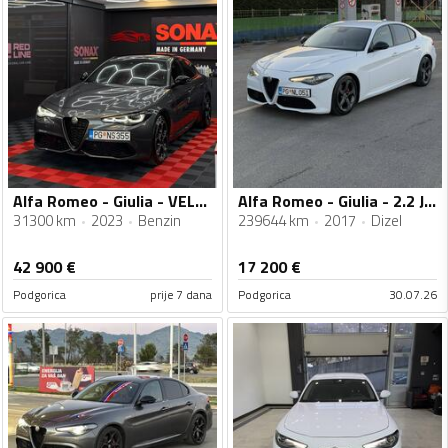
Alfa Romeo - Giulia - VELOCE 2.0
Alfa Romeo - Giulia - 2.2 JTDm Automatik
31300 km
2023
Benzin
239644 km
2017
Dizel
42 900
€
17 200
€
Podgorica
prije 7 dana
Podgorica
30.07.26