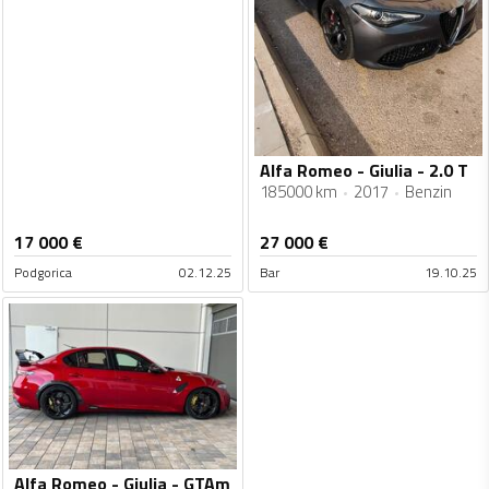
Alfa Romeo - Giulia - 2.0 T
185000 km
2017
Benzin
17 000
€
27 000
€
Podgorica
02.12.25
Bar
19.10.25
Alfa Romeo - Giulia - GTAm