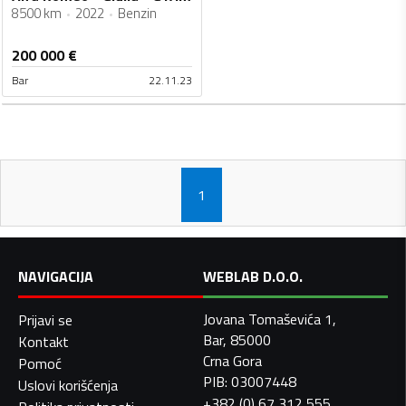
8500 km
2022
Benzin
200 000
€
Bar
22.11.23
1
NAVIGACIJA
WEBLAB D.O.O.
Jovana Tomaševića 1,
Prijavi se
Bar, 85000
Kontakt
Crna Gora
Pomoć
PIB: 03007448
Uslovi korišćenja
+382 (0) 67 312 555