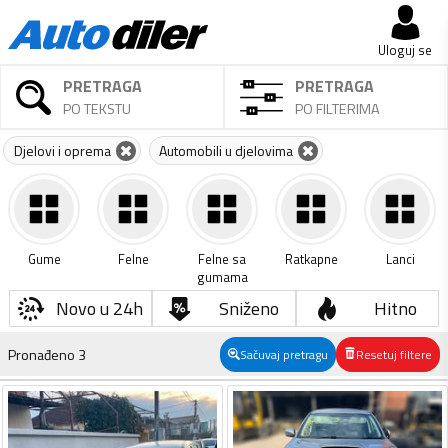
Uloguj se
PRETRAGA
PRETRAGA
PO TEKSTU
PO FILTERIMA
Djelovi i oprema
Automobili u djelovima
Gume
Felne
Felne sa
Ratkapne
Lanci
gumama
Novo u 24h
Sniženo
Hitno
Pronađeno
3
Sačuvaj pretragu
Resetuj filtere