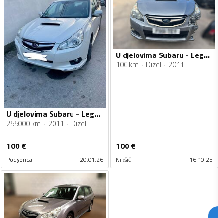
U djelovima Subaru - Legacy
100 km
Dizel
2011
U djelovima Subaru - Legacy 2.0
255000 km
2011
Dizel
100
€
100
€
Podgorica
20.01.26
Nikšić
16.10.25