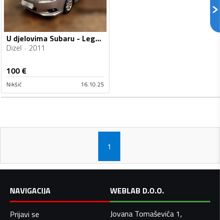
U djelovima Subaru - Legacy
Dizel
2011
100
€
Nikšić
16.10.25
1
NAVIGACIJA
WEBLAB D.O.O.
Jovana Tomaševića 1,
Prijavi se