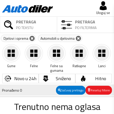
Uloguj se
PRETRAGA
PRETRAGA
PO TEKSTU
PO FILTERIMA
Djelovi i oprema
Automobili u djelovima
Gume
Felne
Felne sa
Ratkapne
Lanci
gumama
Novo u 24h
Sniženo
Hitno
Pronađeno
0
Sačuvaj pretragu
Resetuj filtere
Trenutno nema oglasa