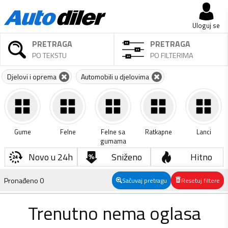
Uloguj se
PRETRAGA
PRETRAGA
PO TEKSTU
PO FILTERIMA
Djelovi i oprema
Automobili u djelovima
Gume
Felne
Felne sa
Ratkapne
Lanci
gumama
Novo u 24h
Sniženo
Hitno
Pronađeno
0
Sačuvaj pretragu
Resetuj filtere
Trenutno nema oglasa