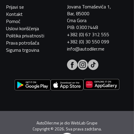
Jovana Tomaševića 1,
Prijavi se
Bar, 85000
Kontakt
Crna Gora
Pomoć
PIB: 03007448
Uslovi korišćenja
+382 (0) 67 312 555
Politika privatnosti
+382 (0) 30 550 099
Prava potrošača
info@autodiler.me
Sigurna trgovina
AutoDiler.me je dio
WebLab Grupe
Copyright
©
2026. Sva prava zadržana.