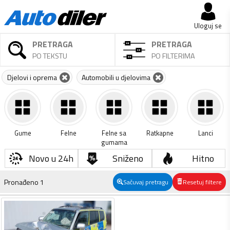
Uloguj se
PRETRAGA
PRETRAGA
PO TEKSTU
PO FILTERIMA
Djelovi i oprema
Automobili u djelovima
Gume
Felne
Felne sa
Ratkapne
Lanci
gumama
Novo u 24h
Sniženo
Hitno
Pronađeno
1
Sačuvaj pretragu
Resetuj filtere