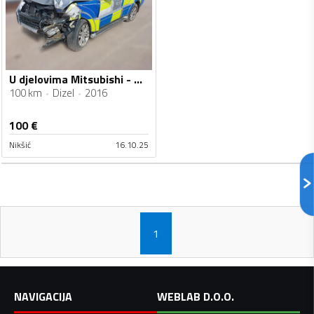
U djelovima Mitsubishi - Pajero Sport
100 km
Dizel
2016
100
€
Nikšić
16.10.25
1
NAVIGACIJA
WEBLAB D.O.O.