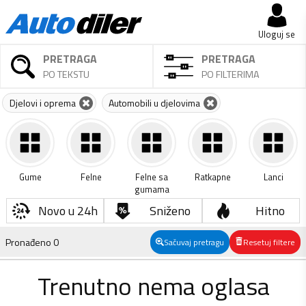
Uloguj se
PRETRAGA
PRETRAGA
PO TEKSTU
PO FILTERIMA
Djelovi i oprema
Automobili u djelovima
Gume
Felne
Felne sa
Ratkapne
Lanci
gumama
Novo u 24h
Sniženo
Hitno
Pronađeno
0
Sačuvaj pretragu
Resetuj filtere
Trenutno nema oglasa