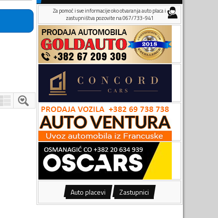
Za pomoć i sve informacije oko otvaranja auto placa i
zastupništva pozovite na 067/733-941
Auto placevi
Zastupnici