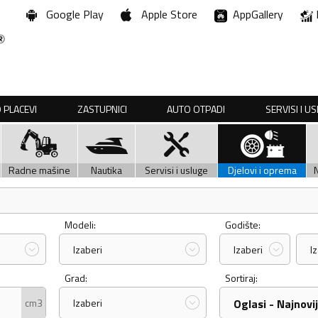
Google Play
Apple Store
AppGallery
 PLACEVI
ZASTUPNICI
AUTO OTPADI
SERVISI I U
Radne mašine
Nautika
Servisi i usluge
Djelovi i oprema
Modeli:
Godište:
Izaberi
Izaberi
I
Grad:
Sortiraj:
cm3
Izaberi
Oglasi - Najnovij