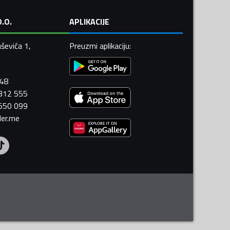
.O.
APLIKACIJE
ševića 1,
Preuzmi aplikaciju
:
448
 312 555
 550 099
ler.me