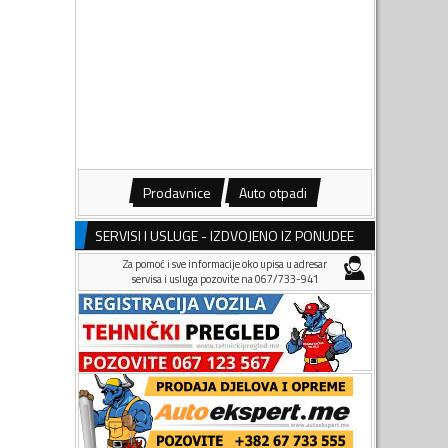
Prodavnice
Auto otpadi
SERVISI I USLUGE - IZDVOJENO IZ PONUDEE
Za pomoć i sve informacije oko upisa u adresar
servisa i usluga pozovite na 067/733-941