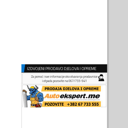
IZDVOJENI PRODAVCI DJELOVA I OPREME
Za pomoć i sve informacije oko otvaranja prodavnice
i otpada pozovite na 067/733-941