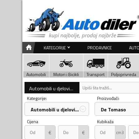
KATEGORIJE
PRODAVNICE
AUTO
Automobili
Motori i Bicikli
Transport
Poljoprivreda
Automobili u djelovima
Kategorije:
Proizvođači:
Automobili u djelovima
De Tomaso
Cijena
Kubikaža
€
€
cm3