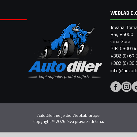
WEBLAB D.O
Jovana Toma
Bar, 85000
Crna Gora
PIB: 03007
+382 (0) 67
+382 (0) 30
info@autodi
AutoDiler.me je dio
WebLab Grupe
Copyright
©
2026. Sva prava zadržana.