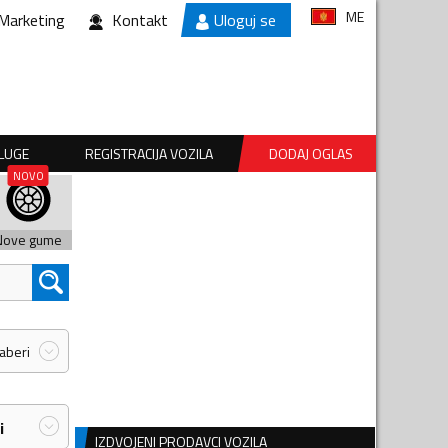
ME
Marketing
Kontakt
Uloguj se
SLUGE
REGISTRACIJA VOZILA
DODAJ OGLAS
Nove gume
zaberi
i
IZDVOJENI PRODAVCI VOZILA