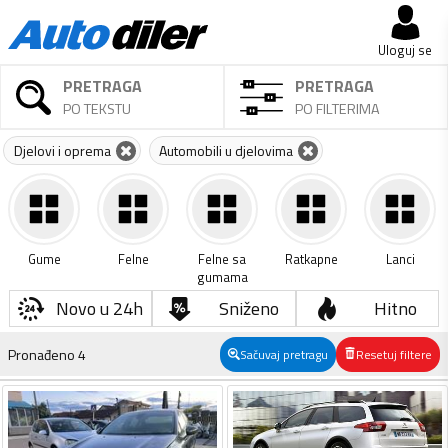
Uloguj se
PRETRAGA
PRETRAGA
PO TEKSTU
PO FILTERIMA
Djelovi i oprema
Automobili u djelovima
Gume
Felne
Felne sa
Ratkapne
Lanci
gumama
Novo u 24h
Sniženo
Hitno
Pronađeno
4
Sačuvaj pretragu
Resetuj filtere