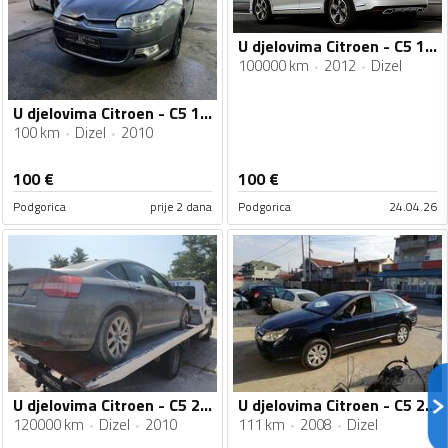
U djelovima Citroen - C5 1.6
100000 km
2012
Dizel
U djelovima Citroen - C5 1.6 hdi 80 kw
100 km
Dizel
2010
100
€
100
€
Podgorica
prije 2 dana
Podgorica
24.04.26
U djelovima Citroen - C5 2.2 hdi
U djelovima Citroen - C5 2.0 hdi 100 kw
120000 km
Dizel
2010
111 km
2008
Dizel