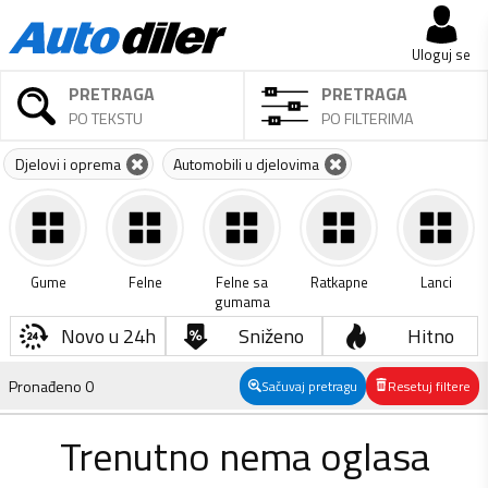
Uloguj se
PRETRAGA
PRETRAGA
PO TEKSTU
PO FILTERIMA
Djelovi i oprema
Automobili u djelovima
Gume
Felne
Felne sa
Ratkapne
Lanci
gumama
Novo u 24h
Sniženo
Hitno
Pronađeno
0
Sačuvaj pretragu
Resetuj filtere
Trenutno nema oglasa