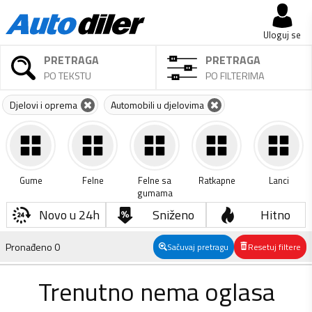
Uloguj se
PRETRAGA
PRETRAGA
PO TEKSTU
PO FILTERIMA
Djelovi i oprema
Automobili u djelovima
Gume
Felne
Felne sa
Ratkapne
Lanci
gumama
Novo u 24h
Sniženo
Hitno
Pronađeno
0
Sačuvaj pretragu
Resetuj filtere
Trenutno nema oglasa