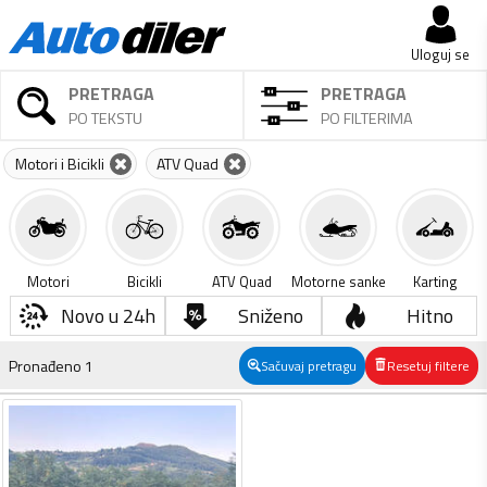
Uloguj se
PRETRAGA
PRETRAGA
PO TEKSTU
PO FILTERIMA
Motori i Bicikli
ATV Quad
Motori
Bicikli
ATV Quad
Motorne sanke
Karting
Novo u 24h
Sniženo
Hitno
Pronađeno
1
Sačuvaj pretragu
Resetuj filtere