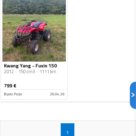
Kwang Yang - Fuxin 150
2012
150 cm3
1111 km
799
€
Bijelo Polje
26.04.26
1