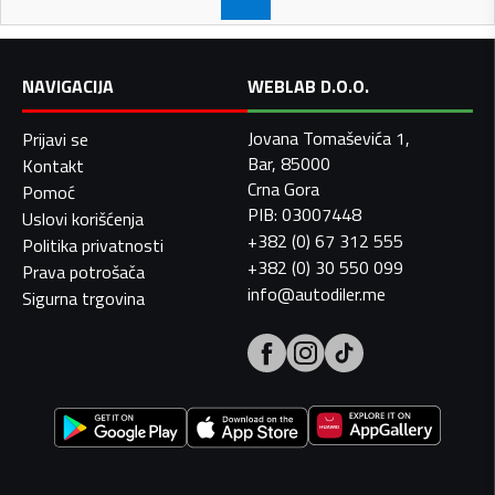
NAVIGACIJA
WEBLAB D.O.O.
Jovana Tomaševića 1,
Prijavi se
Bar, 85000
Kontakt
Crna Gora
Pomoć
PIB: 03007448
Uslovi korišćenja
+382 (0) 67 312 555
Politika privatnosti
+382 (0) 30 550 099
Prava potrošača
info@autodiler.me
Sigurna trgovina