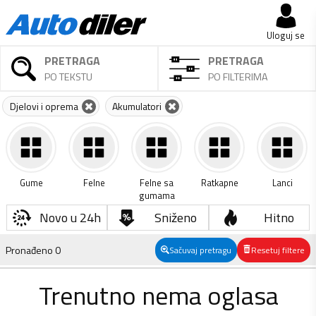
Uloguj se
PRETRAGA
PRETRAGA
PO TEKSTU
PO FILTERIMA
Djelovi i oprema
Akumulatori
Gume
Felne
Felne sa
Ratkapne
Lanci
gumama
Novo u 24h
Sniženo
Hitno
Pronađeno
0
Sačuvaj pretragu
Resetuj filtere
Trenutno nema oglasa