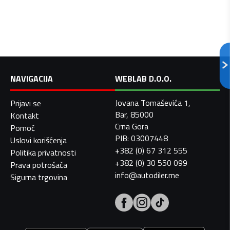
NAVIGACIJA
WEBLAB D.O.O.
Jovana Tomaševića 1,
Prijavi se
Bar, 85000
Kontakt
Crna Gora
Pomoć
PIB: 03007448
Uslovi korišćenja
+382 (0) 67 312 555
Politika privatnosti
+382 (0) 30 550 099
Prava potrošača
info@autodiler.me
Sigurna trgovina