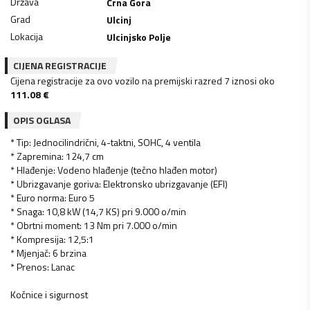
Država
Crna Gora
Grad
Ulcinj
Lokacija
Ulcinjsko Polje
CIJENA REGISTRACIJE
Cijena registracije za ovo vozilo na premijski razred 7 iznosi oko
111.08
€
OPIS OGLASA
* Tip: Jednocilindrični, 4-taktni, SOHC, 4 ventila
* Zapremina: 124,7 cm
* Hlađenje: Vodeno hlađenje (tečno hlađen motor)
* Ubrizgavanje goriva: Elektronsko ubrizgavanje (EFI)
* Euro norma: Euro 5
* Snaga: 10,8 kW (14,7 KS) pri 9.000 o/min
* Obrtni moment: 13 Nm pri 7.000 o/min
* Kompresija: 12,5:1
* Mjenjač: 6 brzina
* Prenos: Lanac
Kočnice i sigurnost