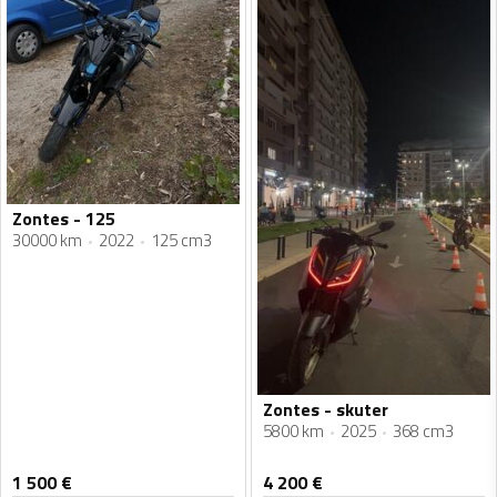
Zontes - 125
30000 km
2022
125 cm3
Zontes - skuter
5800 km
2025
368 cm3
1 500
€
4 200
€