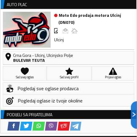
AUTO PLAC
Moto Edo prodaja motora Ulcinj
(
DN070
)
Ulcinj
Crna Gora
-
Ulcinj
,
Ulcinjsko Polje
BULEVAR TEUTA
Sačuvaj oglas
Sačuvaj profil
Prijavi oglas
Pogledaj sve oglase prodavca
Pogledaj oglase iz tvoje okoline
PODIJELI SA PRIJATELJIMA