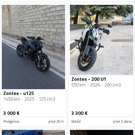
Zontes - 200 U1
550 km
2026
200 cm3
Zontes - u125
7450 km
2025
125 cm3
3 000
€
3 300
€
Podgorica
prije 20 h
Nikšić
prije 2 dana