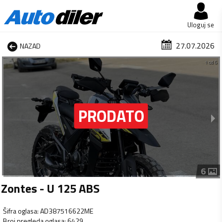
Uloguj se
27.07.2026
NAZAD
1 od 6
6
Zontes - U 125 ABS
Šifra oglasa
:
AD387516622ME
Broj pregleda oglasa
:
6429