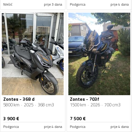
Nikšić
prije 3 dana
Podgorica
prije 4 dana
Zontes - 368 d
Zontes - 703f
5800 km
2025
368 cm3
1500 km
2026
700 cm3
3 900
€
7 500
€
Podgorica
prije 4 dana
Podgorica
prije 4 dana