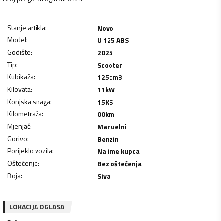
Stanje artikla
:
Novo
Model
:
U 125 ABS
Godište
:
2025
Tip
:
Scooter
Kubikaža
:
125
cm3
Kilovata
:
11
kW
Konjska snaga
:
15
KS
Kilometraža
:
00
km
Mjenjač
:
Manuelni
Gorivo
:
Benzin
Porijeklo vozila
:
Na ime kupca
Oštećenje
:
Bez oštećenja
Boja
:
Siva
LOKACIJA OGLASA