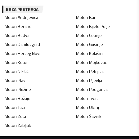
BRZA PRETRAGA
Motori
Andrijevica
Motori
Bar
Motori
Berane
Motori
Bijelo Polje
Motori
Budva
Motori
Cetinje
Motori
Danilovgrad
Motori
Gusinje
Motori
Herceg Novi
Motori
Kolašin
Motori
Kotor
Motori
Mojkovac
Motori
Nikšić
Motori
Petnjica
Motori
Plav
Motori
Pljevlja
Motori
Plužine
Motori
Podgorica
Motori
Rožaje
Motori
Tivat
Motori
Tuzi
Motori
Ulcinj
Motori
Zeta
Motori
Šavnik
Motori
Žabljak