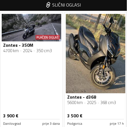
SLIČNI OGLASI
PLAĆEN OGLAS
Zontes - 350M
4700 km
2024
350 cm3
Zontes - d368
5600 km
2025
368 cm3
3 900
€
3 500
€
Danilovgrad
prije 3 dana
Podgorica
prije 17 h