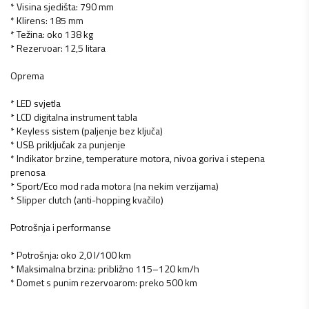
* Visina sjedišta: 790 mm
* Klirens: 185 mm
* Težina: oko 138 kg
* Rezervoar: 12,5 litara
Oprema
* LED svjetla
* LCD digitalna instrument tabla
* Keyless sistem (paljenje bez ključa)
* USB priključak za punjenje
* Indikator brzine, temperature motora, nivoa goriva i stepena
prenosa
* Sport/Eco mod rada motora (na nekim verzijama)
* Slipper clutch (anti-hopping kvačilo)
Potrošnja i performanse
* Potrošnja: oko 2,0 l/100 km
* Maksimalna brzina: približno 115–120 km/h
* Domet s punim rezervoarom: preko 500 km