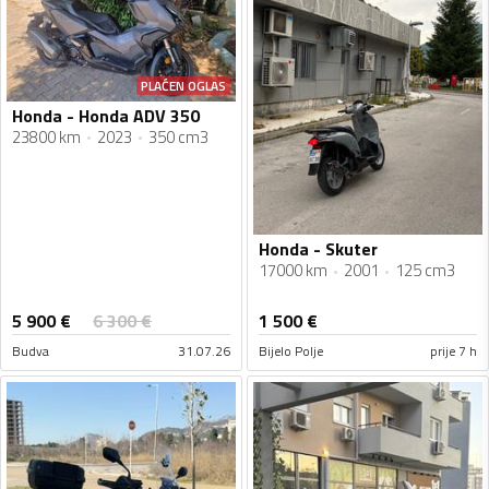
PLAĆEN OGLAS
Honda - Honda ADV 350
23800 km
2023
350 cm3
Honda - Skuter
17000 km
2001
125 cm3
5 900
€
6 300
€
1 500
€
Budva
31.07.26
Bijelo Polje
prije 7 h