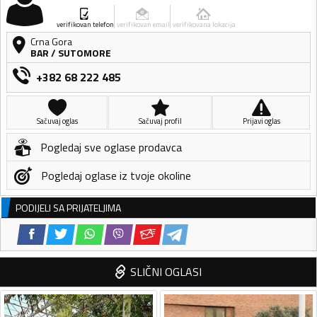
verifikovan telefon
verifikovan email
verifikovana lokacija
Crna Gora
BAR
/
SUTOMORE
+382 68 222 485
Sačuvaj oglas
Sačuvaj profil
Prijavi oglas
Pogledaj sve oglase prodavca
Pogledaj oglase iz tvoje okoline
PODIJELI SA PRIJATELJIMA
SLIČNI OGLASI