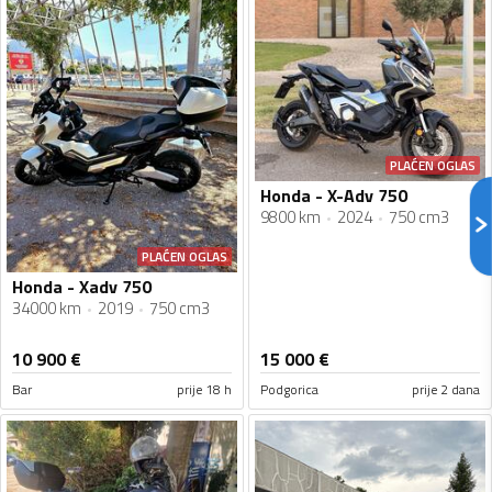
PLAĆEN OGLAS
Honda - X-Adv 750
9800 km
2024
750 cm3
PLAĆEN OGLAS
Honda - Xadv 750
34000 km
2019
750 cm3
10 900
€
15 000
€
Bar
prije 18 h
Podgorica
prije 2 dana