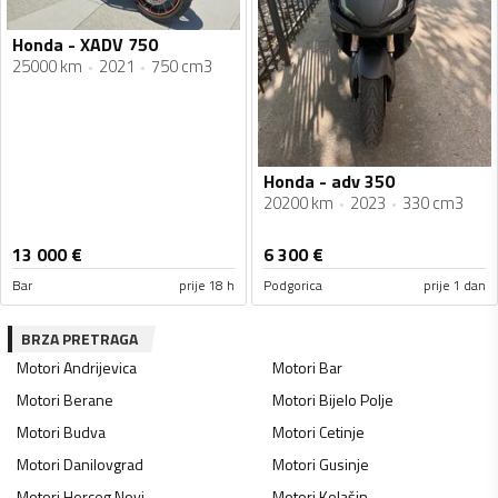
Honda - XADV 750
25000 km
2021
750 cm3
Honda - adv 350
20200 km
2023
330 cm3
13 000
€
6 300
€
Bar
prije 18 h
Podgorica
prije 1 dan
BRZA PRETRAGA
Motori
Andrijevica
Motori
Bar
Motori
Berane
Motori
Bijelo Polje
Motori
Budva
Motori
Cetinje
Motori
Danilovgrad
Motori
Gusinje
Motori
Herceg Novi
Motori
Kolašin