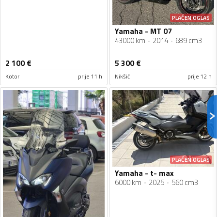
PLAĆEN OGLAS
Yamaha - MT 07
43000 km
2014
689 cm3
2 100
€
5 300
€
Kotor
prije 11 h
Nikšić
prije 12 h
PLAĆEN OGLAS
Yamaha - t- max
6000 km
2025
560 cm3