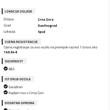
LOKACIJA OGLASA
Država
Crna Gora
Grad
Danilovgrad
Lokacija
Spuž
CIJENA REGISTRACIJE
Cijena registracije za ovo vozilo na premijski razred 7 iznosi oko
149.64
€
SIGURNOST
ABS
ISTORIJA VOZILA
Garažiran
Kupljen nov u Crnoj Gori
DODATNA OPREMA