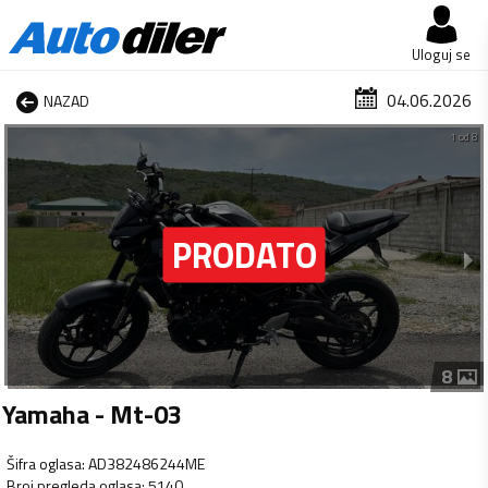
Uloguj se
04.06.2026
NAZAD
1 od 8
8
Yamaha - Mt-03
Šifra oglasa
:
AD382486244ME
Broj pregleda oglasa
:
5140