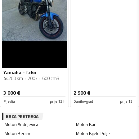
Yamaha - fz6n
44200 km
2007
600 cm3
3 000
€
2 900
€
Pljevlja
prije 12 h
Danilovgrad
prije 13 h
BRZA PRETRAGA
Motori
Andrijevica
Motori
Bar
Motori
Berane
Motori
Bijelo Polje