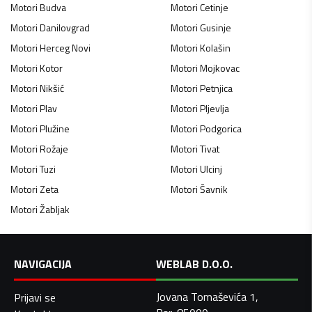
Motori
Budva
Motori
Cetinje
Motori
Danilovgrad
Motori
Gusinje
Motori
Herceg Novi
Motori
Kolašin
Motori
Kotor
Motori
Mojkovac
Motori
Nikšić
Motori
Petnjica
Motori
Plav
Motori
Pljevlja
Motori
Plužine
Motori
Podgorica
Motori
Rožaje
Motori
Tivat
Motori
Tuzi
Motori
Ulcinj
Motori
Zeta
Motori
Šavnik
Motori
Žabljak
NAVIGACIJA
WEBLAB D.O.O.
Jovana Tomaševića 1,
Prijavi se