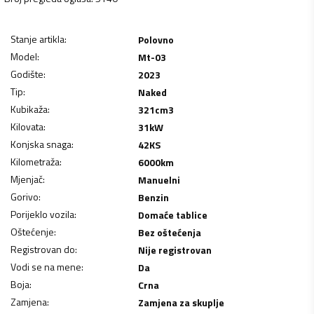
Stanje artikla
:
Polovno
Model
:
Mt-03
Godište
:
2023
Tip
:
Naked
Kubikaža
:
321
cm3
Kilovata
:
31
kW
Konjska snaga
:
42
KS
Kilometraža
:
6000
km
Mjenjač
:
Manuelni
Gorivo
:
Benzin
Porijeklo vozila
:
Domaće tablice
Oštećenje
:
Bez oštećenja
Registrovan do
:
Nije registrovan
Vodi se na mene
:
Da
Boja
:
Crna
Zamjena
:
Zamjena za skuplje