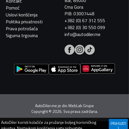
Bar, 85000
Kontakt
Crna Gora
Pomoć
PIB: 03007448
Uslovi korišćenja
+382 (0) 67 312 555
Politika privatnosti
+382 (0) 30 550 099
Prava potrošača
info@autodiler.me
Sigurna trgovina
AutoDiler.me je dio
WebLab Grupe
Copyright
©
2026. Sva prava zadržana.
AutoDiler
koristi kolačiće za pružanje boljeg korisničkog
PRIHVATI
iskustva. Nastavkom korišćenja sajta prihvatate
I