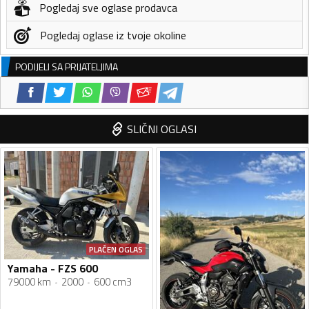
Pogledaj sve oglase prodavca
Pogledaj oglase iz tvoje okoline
PODIJELI SA PRIJATELJIMA
SLIČNI OGLASI
PLAĆEN OGLAS
Yamaha - FZS 600
79000 km
2000
600 cm3