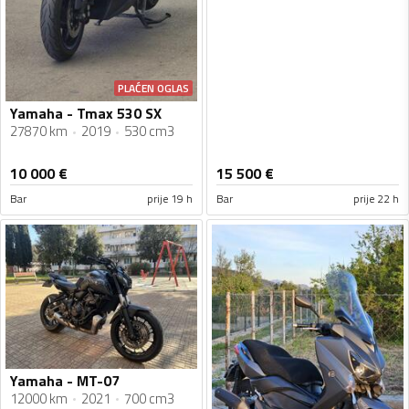
PLAĆEN OGLAS
Yamaha - Tmax 530 SX
27870 km
2019
530 cm3
10 000
€
15 500
€
Bar
prije 19 h
Bar
prije 22 h
Yamaha - MT-07
12000 km
2021
700 cm3