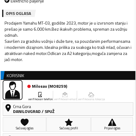
Električno paljenje
OPIS OGLASA
Prodajem Yamahu MT‑03, godište 2023, motor je u izvrsnom stanju i
prešao je samo 6.000 km.Bez ikakvih problema, spreman za vožnju
odmah.
Savršen za gradsku vožnju i duže ture, sa pouzdanim performansama
i modernim dizajnom. Idealna prilika za svakoga ko traži mlad, očuvan i
atraktivan naked motor.Odlican za A2 kategoriju,moguća zamjena za
jači motor.
KORISNIK
Milosav
(
MO8259
)
verifikovan telefon
verifikovan email
verifikovana lokacija
Crna Gora
DANILOVGRAD
/
SPUŽ
Sačuvaj oglas
Sačuvaj profil
Prijavi oglas