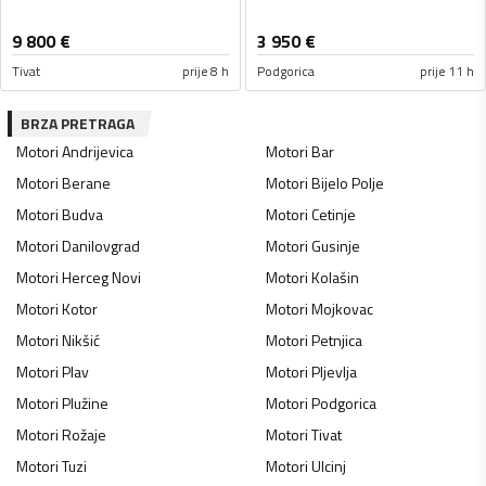
9 800
€
3 950
€
Tivat
prije 8 h
Podgorica
prije 11 h
BRZA PRETRAGA
Motori
Andrijevica
Motori
Bar
Motori
Berane
Motori
Bijelo Polje
Motori
Budva
Motori
Cetinje
Motori
Danilovgrad
Motori
Gusinje
Motori
Herceg Novi
Motori
Kolašin
Motori
Kotor
Motori
Mojkovac
Motori
Nikšić
Motori
Petnjica
Motori
Plav
Motori
Pljevlja
Motori
Plužine
Motori
Podgorica
Motori
Rožaje
Motori
Tivat
Motori
Tuzi
Motori
Ulcinj