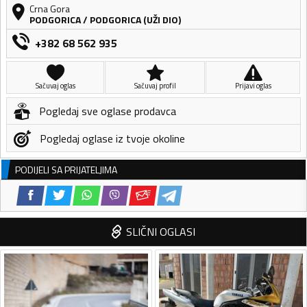
Crna Gora
PODGORICA
/
PODGORICA (UŽI DIO)
+382 68 562 935
Sačuvaj oglas
Sačuvaj profil
Prijavi oglas
Pogledaj sve oglase prodavca
Pogledaj oglase iz tvoje okoline
PODIJELI SA PRIJATELJIMA
SLIČNI OGLASI