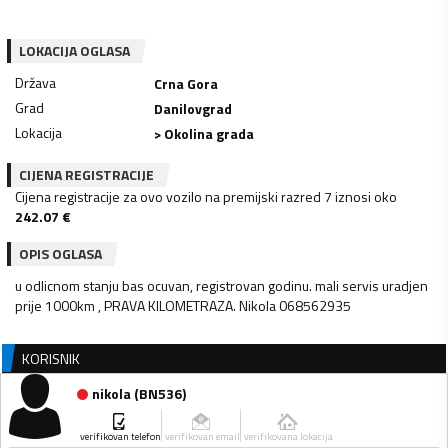
LOKACIJA OGLASA
Država
Crna Gora
Grad
Danilovgrad
Lokacija
> Okolina grada
CIJENA REGISTRACIJE
Cijena registracije za ovo vozilo na premijski razred 7 iznosi oko
242.07
€
OPIS OGLASA
u odlicnom stanju bas ocuvan, registrovan godinu. mali servis uradjen
prije 1000km , PRAVA KILOMETRAZA. Nikola 068562935
KORISNIK
nikola
(
BN536
)
verifikovan telefon
verifikovan email
verifikovana lokacija