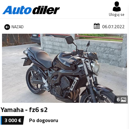
Uloguj se
06.07.2022
NAZAD
1 od 6
6
Yamaha - fz6 s2
3 000
€
Po dogovoru