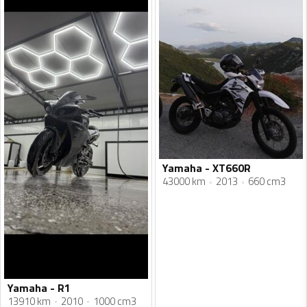
Yamaha - XT660R
43000 km
2013
660 cm3
Yamaha - R1
13910 km
2010
1000 cm3