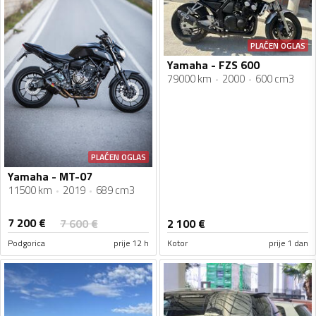
PLAĆEN OGLAS
Yamaha - FZS 600
79000 km
2000
600 cm3
PLAĆEN OGLAS
Yamaha - MT-07
11500 km
2019
689 cm3
7 200
€
7 600
€
2 100
€
Podgorica
prije 12 h
Kotor
prije 1 dan