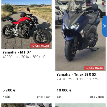
PLAĆEN OGLAS
Yamaha - MT 07
43000 km
2014
689 cm3
PLAĆEN OGLAS
Yamaha - Tmax 530 SX
27870 km
2019
530 cm3
5 300
€
10 000
€
Nikšić
prije 1 dan
Bar
prije 2 dana