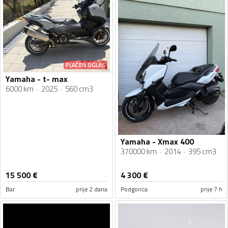
PLAĆEN OGLAS
Yamaha - t- max
6000 km
2025
560 cm3
Yamaha - Xmax 400
370000 km
2014
395 cm3
15 500
€
4 300
€
Bar
prije 2 dana
Podgorica
prije 7 h