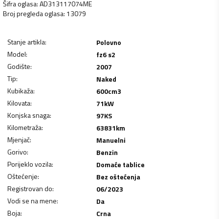
Šifra oglasa
:
AD313117074ME
Broj pregleda oglasa
:
13079
Stanje artikla
:
Polovno
Model
:
fz6 s2
Godište
:
2007
Tip
:
Naked
Kubikaža
:
600
cm3
Kilovata
:
71
kW
Konjska snaga
:
97
KS
Kilometraža
:
63831
km
Mjenjač
:
Manuelni
Gorivo
:
Benzin
Porijeklo vozila
:
Domaće tablice
Oštećenje
:
Bez oštećenja
Registrovan do
:
06/2023
Vodi se na mene
:
Da
Boja
:
Crna