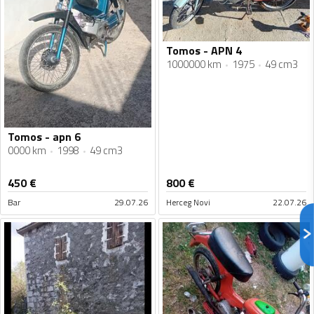
Tomos - APN 4
1000000 km
1975
49 cm3
Tomos - apn 6
0000 km
1998
49 cm3
450
€
800
€
Bar
29.07.26
Herceg Novi
22.07.26