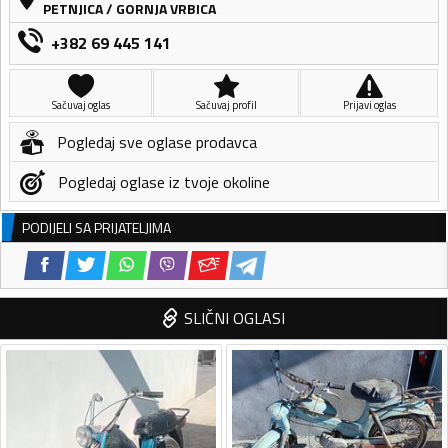
PETNJICA
/
GORNJA VRBICA
+382 69 445 141
Sačuvaj oglas
Sačuvaj profil
Prijavi oglas
Pogledaj sve oglase prodavca
Pogledaj oglase iz tvoje okoline
PODIJELI SA PRIJATELJIMA
SLIČNI OGLASI