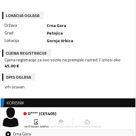
LOKACIJA OGLASA
Država
Crna Gora
Grad
Petnjica
Lokacija
Gornja Vrbica
CIJENA REGISTRACIJE
Cijena registracije za ovo vozilo na premijski razred 7 iznosi oko
45.00
€
OPIS OGLASA
vrh ocuvan
KORISNIK
D****
(
CE5405
)
verifikovan telefon
verifikovan email
verifikovana lokacija
Crna Gora