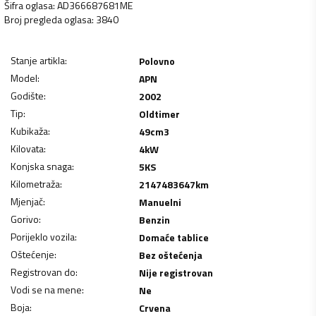
Šifra oglasa
:
AD366687681ME
Broj pregleda oglasa
:
3840
Stanje artikla
:
Polovno
Model
:
APN
Godište
:
2002
Tip
:
Oldtimer
Kubikaža
:
49
cm3
Kilovata
:
4
kW
Konjska snaga
:
5
KS
Kilometraža
:
2147483647
km
Mjenjač
:
Manuelni
Gorivo
:
Benzin
Porijeklo vozila
:
Domaće tablice
Oštećenje
:
Bez oštećenja
Registrovan do
:
Nije registrovan
Vodi se na mene
:
Ne
Boja
:
Crvena