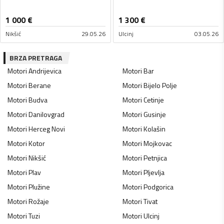
1 000
€
1 300
€
Nikšić
29.05.26
Ulcinj
03.05.26
BRZA PRETRAGA
Motori
Andrijevica
Motori
Bar
Motori
Berane
Motori
Bijelo Polje
Motori
Budva
Motori
Cetinje
Motori
Danilovgrad
Motori
Gusinje
Motori
Herceg Novi
Motori
Kolašin
Motori
Kotor
Motori
Mojkovac
Motori
Nikšić
Motori
Petnjica
Motori
Plav
Motori
Pljevlja
Motori
Plužine
Motori
Podgorica
Motori
Rožaje
Motori
Tivat
Motori
Tuzi
Motori
Ulcinj