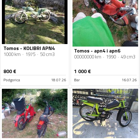
Tomos - KOLIBRI APN4
Tomos - apn4 i apn6
1000 km
1975
50 cm3
00000000 km
1990
49 cm3
800
€
1 000
€
Podgorica
18.07.26
Bar
16.07.26