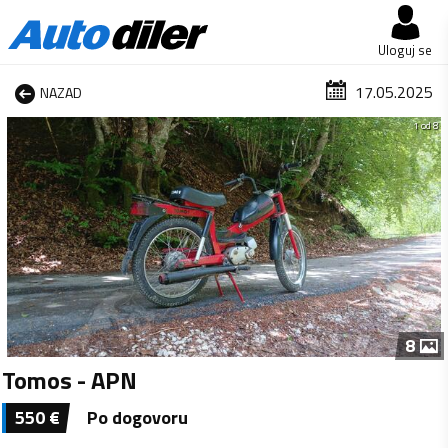
Uloguj se
17.05.2025
NAZAD
1 od 8
8
Tomos - APN
550
€
Po dogovoru