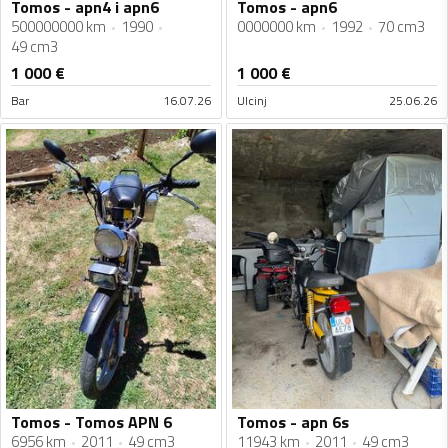
Tomos - apn4 i apn6
Tomos - apn6
500000000 km
1990
0000000 km
1992
70 cm3
49 cm3
1 000
€
1 000
€
Bar
16.07.26
Ulcinj
25.06.26
Tomos - Tomos APN 6
Tomos - apn 6s
6956 km
2011
49 cm3
11943 km
2011
49 cm3