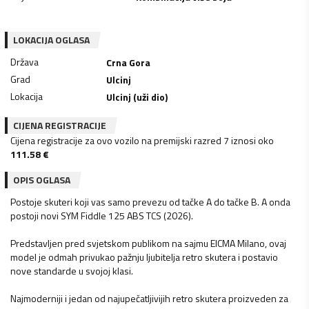
LOKACIJA OGLASA
Država
Crna Gora
Grad
Ulcinj
Lokacija
Ulcinj (uži dio)
CIJENA REGISTRACIJE
Cijena registracije za ovo vozilo na premijski razred 7 iznosi oko
111.58
€
OPIS OGLASA
Postoje skuteri koji vas samo prevezu od tačke A do tačke B. A onda
postoji novi SYM Fiddle 125 ABS TCS (2026).
Predstavljen pred svjetskom publikom na sajmu EICMA Milano, ovaj
model je odmah privukao pažnju ljubitelja retro skutera i postavio
nove standarde u svojoj klasi.
Najmoderniji i jedan od najupečatljivijih retro skutera proizveden za