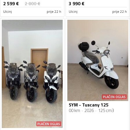
2 599
€
2 800
€
3 990
€
Ulcinj
prije 22 h
Ulcinj
prije 22 h
PLAĆEN OGLAS
SYM - Tuscany 125
00 km
2026
125 cm3
PLAĆEN OGLAS