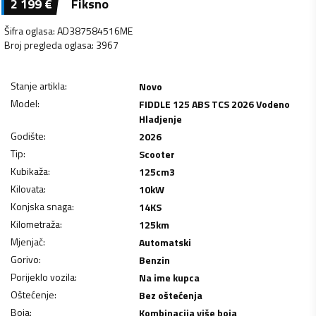
2 199
€
Fiksno
Šifra oglasa
:
AD387584516ME
Broj pregleda oglasa
:
3967
Stanje artikla
:
Novo
Model
:
FIDDLE 125 ABS TCS 2026 Vodeno
Hladjenje
Godište
:
2026
Tip
:
Scooter
Kubikaža
:
125
cm3
Kilovata
:
10
kW
Konjska snaga
:
14
KS
Kilometraža
:
125
km
Mjenjač
:
Automatski
Gorivo
:
Benzin
Porijeklo vozila
:
Na ime kupca
Oštećenje
:
Bez oštećenja
Boja
:
Kombinacija više boja