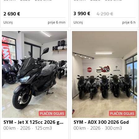
3 990
€
2 690
€
4 290
€
Ulcinj
prije 6 min
Ulcinj
prije 6 h
PLAĆEN OGLAS
PLAĆEN OGLAS
SYM - Jet X 125cc 2026 godiste Vodeno Hladjenje Nove Boje
SYM - ADX 300 2026 God
00 km
2026
125 cm3
00 km
2026
300 cm3