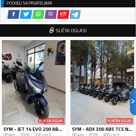
PODIJELI SA PRIJATELJIMA
SLIČNI OGLASI
PLAĆEN OGLAS
PLAĆEN OGLAS
SYM - JET 14 EVO 200 ABS 2026
SYM - ADX 300 ABS TCS Novi Model
00 km
2026
200 cm3
00 km
2026
300 cm3