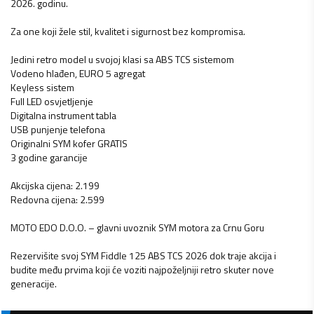
2026. godinu.
Za one koji žele stil, kvalitet i sigurnost bez kompromisa.
Jedini retro model u svojoj klasi sa ABS TCS sistemom
Vodeno hlađen, EURO 5 agregat
Keyless sistem
Full LED osvjetljenje
Digitalna instrument tabla
USB punjenje telefona
Originalni SYM kofer GRATIS
3 godine garancije
Akcijska cijena: 2.199
Redovna cijena: 2.599
MOTO EDO D.O.O. – glavni uvoznik SYM motora za Crnu Goru
Rezervišite svoj SYM Fiddle 125 ABS TCS 2026 dok traje akcija i
budite među prvima koji će voziti najpoželjniji retro skuter nove
generacije.