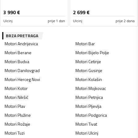
3 990
€
2 699
€
Ulcinj
prije 1 dan
Ulcinj
prije 2 dana
BRZA PRETRAGA
Motori
Andrijevica
Motori
Bar
Motori
Berane
Motori
Bijelo Polje
Motori
Budva
Motori
Cetinje
Motori
Danilovgrad
Motori
Gusinje
Motori
Herceg Novi
Motori
Kolašin
Motori
Kotor
Motori
Mojkovac
Motori
Nikšić
Motori
Petnjica
Motori
Plav
Motori
Pljevlja
Motori
Plužine
Motori
Podgorica
Motori
Rožaje
Motori
Tivat
Motori
Tuzi
Motori
Ulcinj