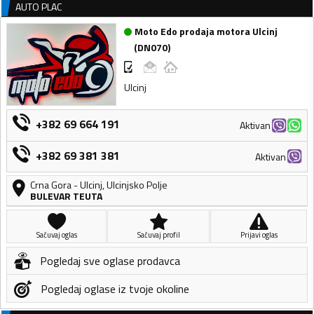
AUTO PLAC
Moto Edo prodaja motora Ulcinj
(
DN070
)
Ulcinj
+382 69 664 191
Aktivan
+382 69 381 381
Aktivan
Crna Gora
-
Ulcinj
,
Ulcinjsko Polje
BULEVAR TEUTA
Sačuvaj oglas
Sačuvaj profil
Prijavi oglas
Pogledaj sve oglase prodavca
Pogledaj oglase iz tvoje okoline