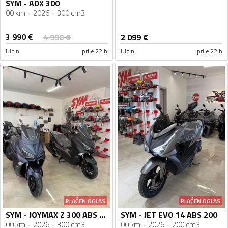
SYM - ADX 300
00 km
2026
300 cm3
3 990
€
4 990
€
2 099
€
Ulcinj
prije 22 h
Ulcinj
prije 22 h
PLAĆEN OGLAS
PLAĆEN OGLAS
SYM - JOYMAX Z 300 ABS TCS 2026
SYM - JET EVO 14 ABS 200
00 km
2026
300 cm3
00 km
2026
200 cm3