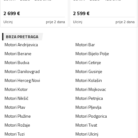
2 699
€
2 599
€
Ulcinj
prije 2 dana
Ulcinj
prije 2 dana
BRZA PRETRAGA
Motori
Andrijevica
Motori
Bar
Motori
Berane
Motori
Bijelo Polje
Motori
Budva
Motori
Cetinje
Motori
Danilovgrad
Motori
Gusinje
Motori
Herceg Novi
Motori
Kolašin
Motori
Kotor
Motori
Mojkovac
Motori
Nikšić
Motori
Petnjica
Motori
Plav
Motori
Pljevlja
Motori
Plužine
Motori
Podgorica
Motori
Rožaje
Motori
Tivat
Motori
Tuzi
Motori
Ulcinj