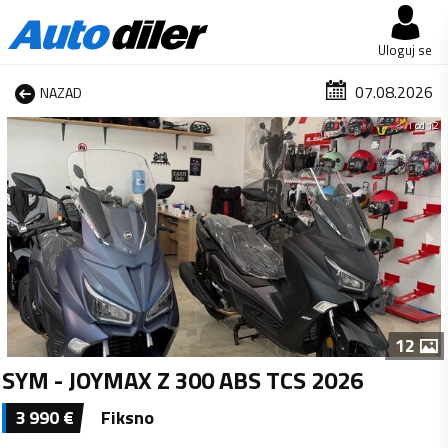
Uloguj se
07.08.2026
NAZAD
1 od 12
12
SYM - JOYMAX Z 300 ABS TCS 2026
3 990
€
Fiksno