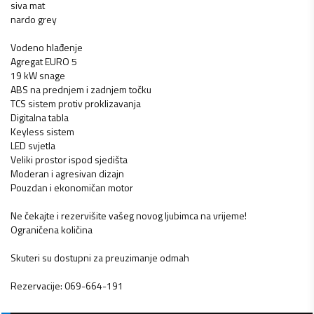
siva mat
nardo grey
Vodeno hlađenje
Agregat EURO 5
19 kW snage
ABS na prednjem i zadnjem točku
TCS sistem protiv proklizavanja
Digitalna tabla
Keyless sistem
LED svjetla
Veliki prostor ispod sjedišta
Moderan i agresivan dizajn
Pouzdan i ekonomičan motor
Ne čekajte i rezervišite vašeg novog ljubimca na vrijeme!
Ograničena količina
Skuteri su dostupni za preuzimanje odmah
Rezervacije: 069-664-191