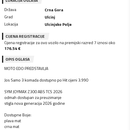
LOKACIJA OGLASA
Država
Crna Gora
Grad
Ulcinj
Lokacija
Ulcinjsko Polje
CIJENA REGISTRACIJE
Cijena registracije za ovo vozilo na premijski razred 7 iznosi oko
176.54
€
OPIS OGLASA
MOTO EDO PREDSTAVLJA
Jos Samo 3 komada dostupno po Hit cijeni 3.990
SYM JOYMAX Z300 ABS TCS 2026
odmah dostupan za preuzimanje
stigla nova generacija 2026 godine
Dostupne Boje:
plava mat
crna mat