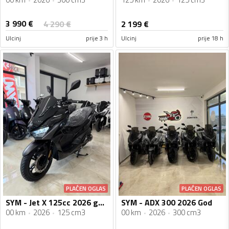
3 990
€
4 290
€
2 199
€
Ulcinj
prije 3 h
Ulcinj
prije 18 h
PLAĆEN OGLAS
PLAĆEN OGLAS
SYM - Jet X 125cc 2026 godiste Vodeno Hladjenje Nove Boje
SYM - ADX 300 2026 God
00 km
2026
125 cm3
00 km
2026
300 cm3