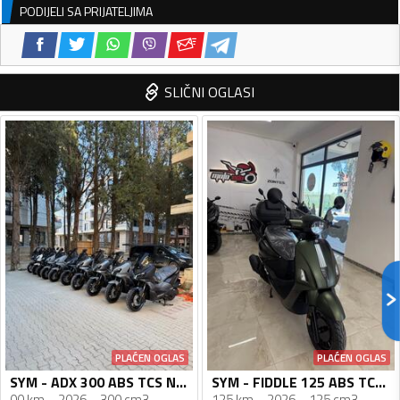
PODIJELI SA PRIJATELJIMA
SLIČNI OGLASI
PLAĆEN OGLAS
PLAĆEN OGLAS
SYM - ADX 300 ABS TCS Novi Model
SYM - FIDDLE 125 ABS TCS 2026 Vodeno Hladjenje
00 km
2026
300 cm3
125 km
2026
125 cm3