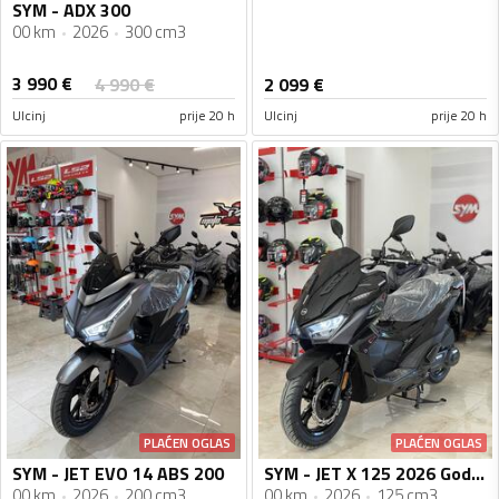
SYM - ADX 300
00 km
2026
300 cm3
3 990
€
4 990
€
2 099
€
Ulcinj
prije 20 h
Ulcinj
prije 20 h
PLAĆEN OGLAS
PLAĆEN OGLAS
SYM - JET EVO 14 ABS 200
SYM - JET X 125 2026 Godiste Nova Serija
00 km
2026
200 cm3
00 km
2026
125 cm3