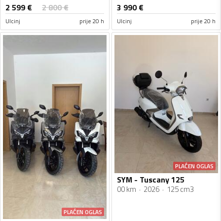
2 599
€
2 800
€
3 990
€
Ulcinj
prije 20 h
Ulcinj
prije 20 h
PLAĆEN OGLAS
SYM - Tuscany 125
00 km
2026
125 cm3
PLAĆEN OGLAS