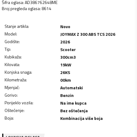
Šifra oglasa
:
AD386762648ME
Broj pregleda oglasa
:
8614
Stanje artikla
:
Novo
Model
:
JOYMAX Z 300 ABS TCS 2026
Godište
:
2026
Tip
:
Scooter
Kubikaža
:
300
cm3
Kilovata
:
19
kW
Konjska snaga
:
26
KS
Kilometraža
:
00
km
Mjenjač
:
Automatski
Gorivo
:
Benzin
Porijeklo vozila
:
Na ime kupca
Oštećenje
:
Bez oštećenja
Boja
:
Kombinacija više boja