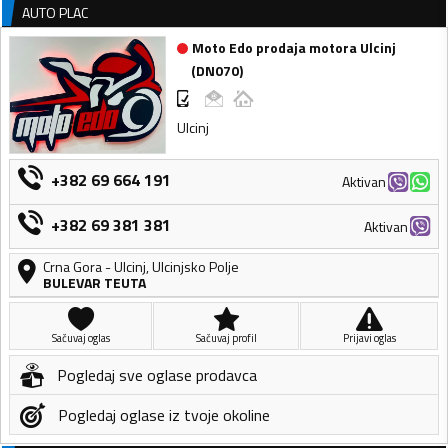
AUTO PLAC
Moto Edo prodaja motora Ulcinj
(
DN070
)
Ulcinj
+382 69 664 191
Aktivan
+382 69 381 381
Aktivan
Crna Gora
-
Ulcinj
,
Ulcinjsko Polje
BULEVAR TEUTA
Sačuvaj oglas
Sačuvaj profil
Prijavi oglas
Pogledaj sve oglase prodavca
Pogledaj oglase iz tvoje okoline