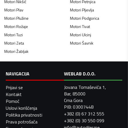
Motori
Nikšić
Motori
Petnjica
Motori
Plav
Motori
Pljevlja
Motori
Plužine
Motori
Podgorica
Motori
Rožaje
Motori
Tivat
Motori
Tuzi
Motori
Ulcinj
Motori
Zeta
Motori
Šavnik
Motori
Žabljak
NAVIGACIJA
WEBLAB D.O.O.
Jovana Tomaševića 1,
Prijavi se
Bar, 85000
Kontakt
Crna Gora
Pomoć
PIB: 03007448
Uslovi korišćenja
+382 (0) 67 312 555
Politika privatnosti
+382 (0) 30 550 099
Prava potrošača
info@autodiler.me