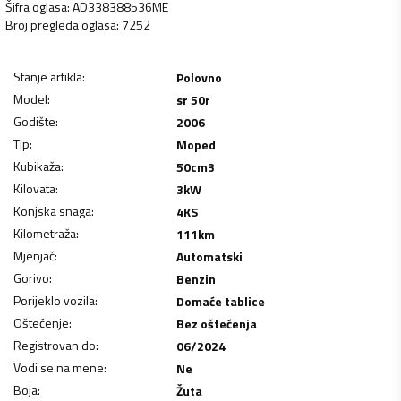
Šifra oglasa
:
AD338388536ME
Broj pregleda oglasa
:
7252
Stanje artikla
:
Polovno
Model
:
sr 50r
Godište
:
2006
Tip
:
Moped
Kubikaža
:
50
cm3
Kilovata
:
3
kW
Konjska snaga
:
4
KS
Kilometraža
:
111
km
Mjenjač
:
Automatski
Gorivo
:
Benzin
Porijeklo vozila
:
Domaće tablice
Oštećenje
:
Bez oštećenja
Registrovan do
:
06/2024
Vodi se na mene
:
Ne
Boja
:
Žuta