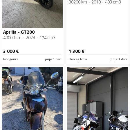
80200 km
2010
493 cm3
Aprilia - GT200
40000 km
2023
174 cm3
3 000
€
1 300
€
Podgorica
prije 1 dan
Herceg Novi
prije 1 dan