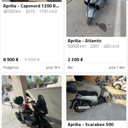
Aprilia - Caponord 1200 Rally
48300 km
2015
1197 cm3
Aprilia - Atlantic
50000 km
2007
400 cm3
8 900
€
9 200
€
2 300
€
Podgorica
prije 18 h
Bar
prije 1 dan
Aprilia - Scarabeo 500