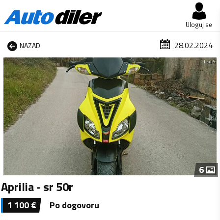
Uloguj se
28.02.2024
NAZAD
1 od 6
6
Aprilia - sr 50r
1 100
€
Po dogovoru