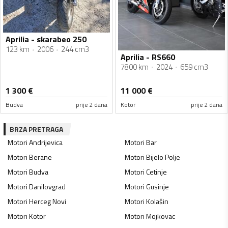
Aprilia - skarabeo 250
123 km
2006
244 cm3
Aprilia - RS660
7800 km
2024
659 cm3
1 300
€
11 000
€
Budva
prije 2 dana
Kotor
prije 2 dana
BRZA PRETRAGA
Motori
Andrijevica
Motori
Bar
Motori
Berane
Motori
Bijelo Polje
Motori
Budva
Motori
Cetinje
Motori
Danilovgrad
Motori
Gusinje
Motori
Herceg Novi
Motori
Kolašin
Motori
Kotor
Motori
Mojkovac