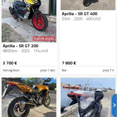
Aprilia - SR GT 400
0 km
2026
400 cm3
PLAĆEN OGLAS
Aprilia - SR GT 200
6800 km
2023
174 cm3
3 700
€
7 800
€
Herceg Novi
prije 1 dan
Bar
prije 7 h