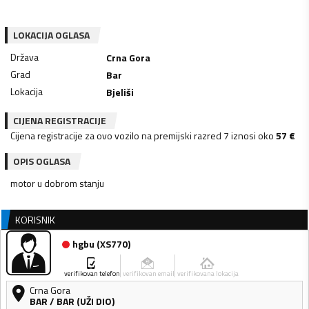
LOKACIJA OGLASA
Država
Crna Gora
Grad
Bar
Lokacija
Bjeliši
CIJENA REGISTRACIJE
Cijena registracije za ovo vozilo na premijski razred 7 iznosi oko
57
€
OPIS OGLASA
motor u dobrom stanju
KORISNIK
hgbu
(
XS770
)
verifikovan telefon
verifikovan email
verifikovana lokacija
Crna Gora
BAR
/
BAR (UŽI DIO)