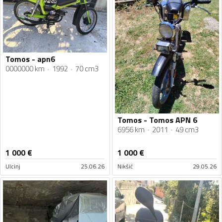
Tomos - apn6
0000000 km
1992
70 cm3
Tomos - Tomos APN 6
6956 km
2011
49 cm3
1 000
€
1 000
€
Ulcinj
25.06.26
Nikšić
29.05.26