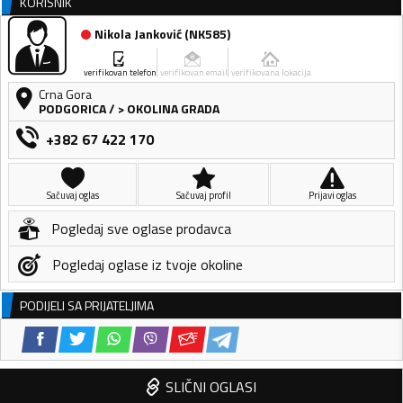
KORISNIK
Nikola Janković
(
NK585
)
verifikovan telefon
verifikovan email
verifikovana lokacija
Crna Gora
PODGORICA
/
> OKOLINA GRADA
+382 67 422 170
Sačuvaj oglas
Sačuvaj profil
Prijavi oglas
Pogledaj sve oglase prodavca
Pogledaj oglase iz tvoje okoline
PODIJELI SA PRIJATELJIMA
SLIČNI OGLASI