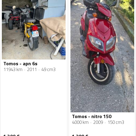
Tomos - apn 6s
11943 km
2011
49 cm3
Tomos - nitro 150
4000 km
2009
150 cm3