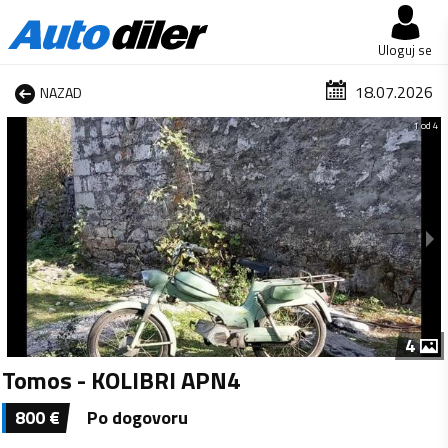
Uloguj se
18.07.2026
NAZAD
1 od 4
4
Tomos - KOLIBRI APN4
800
€
Po dogovoru