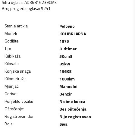
Šifra oglasa
:
AD368162390ME
Broj pregleda oglasa
:
5241
Stanje artikla
:
Polovno
Model
:
KOLIBRI APN4
Godište
:
1975
Tip
:
Oldtimer
Kubikaža
:
50
cm3
Kilovata
:
99
kW
Konjska snaga
:
136
KS
Kilometraža
:
1000
km
Mjenjač
:
Manuelni
Gorivo
:
Benzin
Porijeklo vozila
:
Na ime kupca
Oštećenje
:
Bez oštećenja
Registrovan do
:
Nije registrovan
Boja
:
Siva