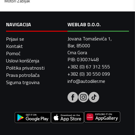
Motori
Žabljak
NAVIGACIJA
WEBLAB D.O.O.
Jovana Tomaševića 1,
Prijavi se
Bar, 85000
Kontakt
Crna Gora
Pomoć
PIB: 03007448
Uslovi korišćenja
+382 (0) 67 312 555
Politika privatnosti
+382 (0) 30 550 099
Prava potrošača
info@autodiler.me
Sigurna trgovina