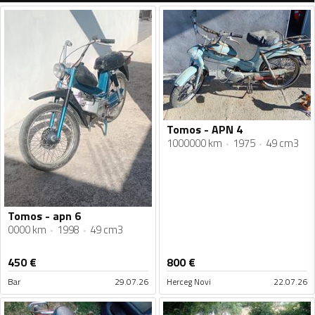
Tomos - APN 4
1000000 km
1975
49 cm3
Tomos - apn 6
0000 km
1998
49 cm3
450
€
800
€
Bar
29.07.26
Herceg Novi
22.07.26