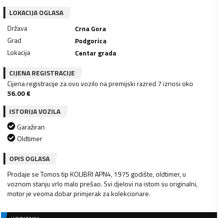
LOKACIJA OGLASA
Država
Crna Gora
Grad
Podgorica
Lokacija
Centar grada
CIJENA REGISTRACIJE
Cijena registracije za ovo vozilo na premijski razred 7 iznosi oko
56.00
€
ISTORIJA VOZILA
Garažiran
Oldtimer
OPIS OGLASA
Prodaje se Tomos tip KOLIBRI APN4, 1975 godište, oldtimer, u
voznom stanju vrlo malo prešao. Svi djelovi na istom su originalni,
motor je veoma dobar primjerak za kolekcionare.