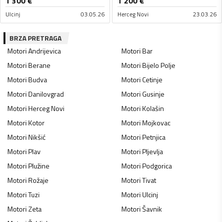
1 300
€
1 200
€
Ulcinj
03.05.26
Herceg Novi
23.03.26
BRZA PRETRAGA
Motori
Andrijevica
Motori
Bar
Motori
Berane
Motori
Bijelo Polje
Motori
Budva
Motori
Cetinje
Motori
Danilovgrad
Motori
Gusinje
Motori
Herceg Novi
Motori
Kolašin
Motori
Kotor
Motori
Mojkovac
Motori
Nikšić
Motori
Petnjica
Motori
Plav
Motori
Pljevlja
Motori
Plužine
Motori
Podgorica
Motori
Rožaje
Motori
Tivat
Motori
Tuzi
Motori
Ulcinj
Motori
Zeta
Motori
Šavnik