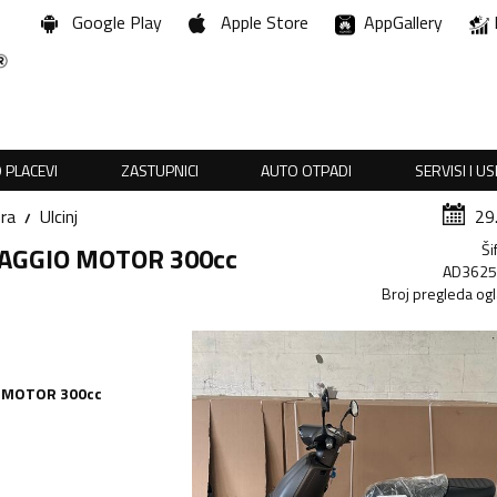
Google Play
Apple Store
AppGallery
 PLACEVI
ZASTUPNICI
AUTO OTPADI
SERVISI I U
ra
Ulcinj
29
Ši
IAGGIO MOTOR 300cc
AD362
Broj pregleda og
 MOTOR 300cc