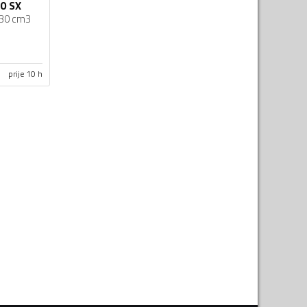
0 SX
30 cm3
prije 10 h