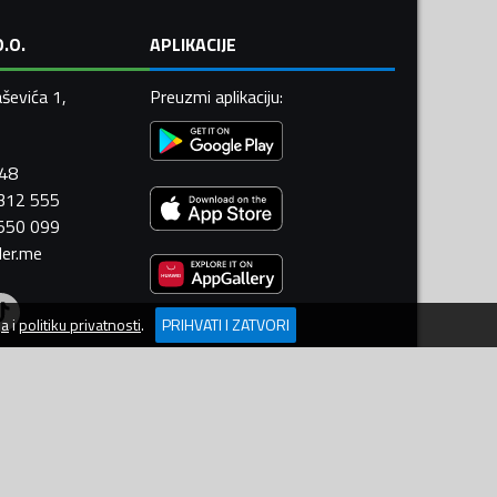
.O.
APLIKACIJE
ševića 1,
Preuzmi aplikaciju
:
448
 312 555
 550 099
ler.me
ja
i
politiku privatnosti
.
PRIHVATI I ZATVORI