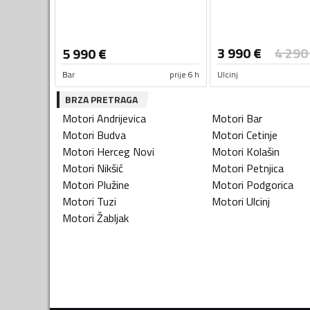
3 990
€
4 290
5 990
€
Bar
prije 6 h
Ulcinj
BRZA PRETRAGA
Motori
Andrijevica
Motori
Bar
Motori
Budva
Motori
Cetinje
Motori
Herceg Novi
Motori
Kolašin
Motori
Nikšić
Motori
Petnjica
Motori
Plužine
Motori
Podgorica
Motori
Tuzi
Motori
Ulcinj
Motori
Žabljak