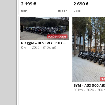
2 199
€
2 690
€
Ulcinj
prije 1 h
Ulcinj
PLAĆEN OGLAS
Piaggio - BEVERLY 310 i 400 HPE
0 km
2026
310 cm3
PL
00 km
2026
300 