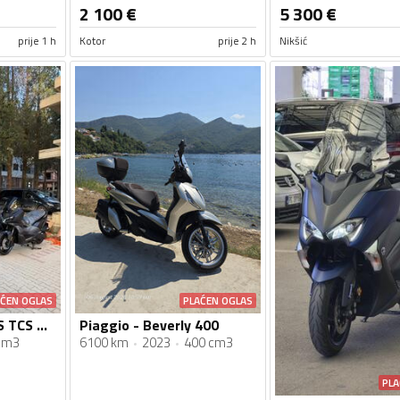
2 100
€
5 300
€
prije 1 h
Kotor
prije 2 h
Nikšić
AĆEN OGLAS
PLAĆEN OGLAS
SYM - ADX 300 ABS TCS Novi Model
Piaggio - Beverly 400
cm3
6100 km
2023
400 cm3
PLA