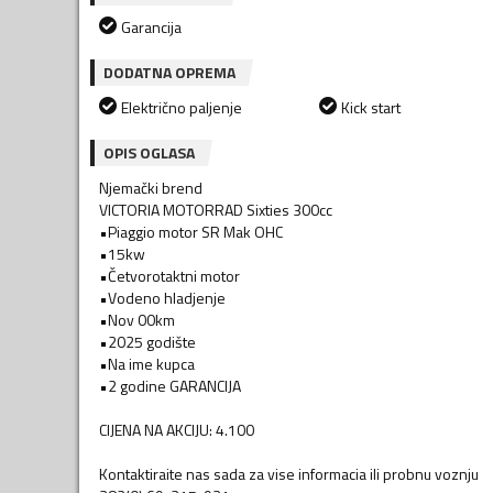
Garancija
DODATNA OPREMA
Električno paljenje
Kick start
OPIS OGLASA
Njemački brend
VICTORIA MOTORRAD Sixties 300cc
•Piaggio motor SR Mak OHC
•15kw
•Četvorotaktni motor
•Vodeno hladjenje
•Nov 00km
•2025 godište
•Na ime kupca
•2 godine GARANCIJA
CIJENA NA AKCIJU: 4.100
Kontaktiraite nas sada za vise informacia ili probnu voznju