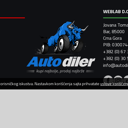
WEBLAB D.O
Jovana Toma
Bar, 85000
Crna Gora
PIB: 03007
+382 (0) 67
+382 (0) 30
info@autodi
 korisničkog iskustva. Nastavkom korišćenja sajta prihvatate
uslove korišćen
AutoDiler.me je dio
WebLab Grupe
Copyright
©
2026. Sva prava zadržana.