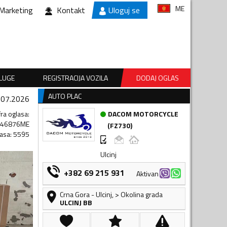
ME
Marketing
Kontakt
Uloguj se
SLUGE
REGISTRACIJA VOZILA
DODAJ OGLAS
AUTO PLAC
.07.2026
fra oglasa
:
DACOM MOTORCYCLE
546876ME
(
FZ730
)
lasa
:
5595
Ulcinj
+382 69 215 931
Aktivan
Crna Gora
-
Ulcinj
,
> Okolina grada
ULCINJ BB