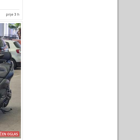
prije 3 h
ĆEN OGLAS