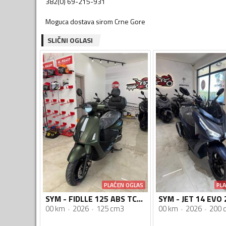
382(0) 69-215-931
Moguca dostava sirom Crne Gore
SLIČNI OGLASI
PLAĆEN OGLAS
PL
SYM - FIDLLE 125 ABS TCS Nova Generacija
00 km
2026
125 cm3
00 km
2026
200 