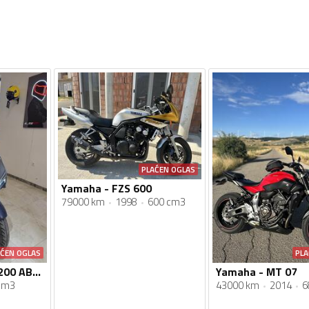
PLAĆEN OGLAS
Yamaha - FZS 600
79000 km
1998
600 cm3
AĆEN OGLAS
PLA
SYM - JET 14 EVO 200 ABS 2026
Yamaha - MT 07
cm3
43000 km
2014
6