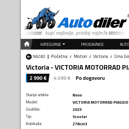
KATEGORIJE
PRODAVNICE
AUTO
Početna
Motori
Victoria
Crna Go
NAZAD
Victoria - VICTORIA MOTORRAD P
2 990
€
4 200
€
Po dogovoru
Stanje artikla
:
Novo
Model
:
VICTORIA MOTORRAD PIAGGIO
Godište
:
2025
Tip
:
Scooter
Kubikaža
:
278
cm3