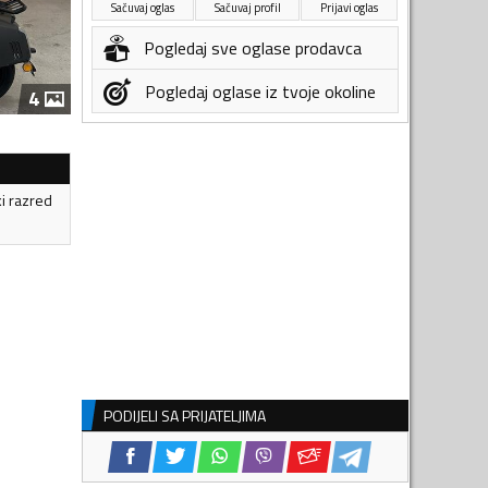
Sačuvaj oglas
Sačuvaj profil
Prijavi oglas
Pogledaj sve oglase prodavca
Pogledaj oglase iz tvoje okoline
4
ki razred
PODIJELI SA PRIJATELJIMA