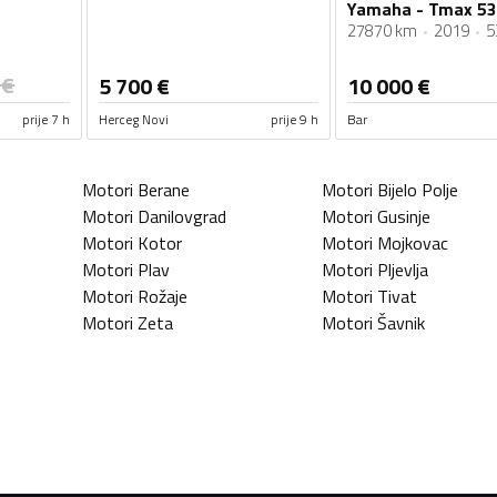
Yamaha - Tmax 53
27870 km
2019
5
€
5 700
€
10 000
€
prije 7 h
Herceg Novi
prije 9 h
Bar
Motori
Berane
Motori
Bijelo Polje
Motori
Danilovgrad
Motori
Gusinje
Motori
Kotor
Motori
Mojkovac
Motori
Plav
Motori
Pljevlja
Motori
Rožaje
Motori
Tivat
Motori
Zeta
Motori
Šavnik