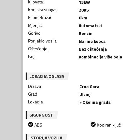
Kilovata
:
15
kW
Konjska snaga
:
20
KS
Kilometraža
:
0
km
Mjenjač
:
Automatski
Gorivo
:
Benzin
Porijeklo vozila
:
Na ime kupca
Oštećenje
:
Bez oštećenja
Boja
:
Kombinacija više boja
LOKACIJA OGLASA
Država
Crna Gora
Grad
Ulcinj
Lokacija
> Okolina grada
SIGURNOST
ABS
Kodiran ključ
ISTORIJA VOZILA