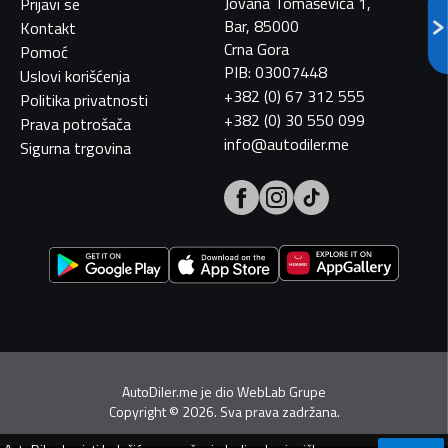
Jovana Tomaševića 1,
Prijavi se
Bar, 85000
Kontakt
Crna Gora
Pomoć
PIB: 03007448
Uslovi korišćenja
+382 (0) 67 312 555
Politika privatnosti
+382 (0) 30 550 099
Prava potrošača
info@autodiler.me
Sigurna trgovina
AutoDiler.me je dio
WebLab Grupe
Copyright
©
2026. Sva prava zadržana.