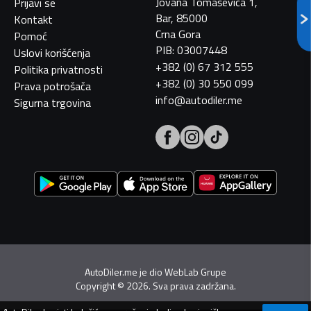
Jovana Tomaševića 1,
Prijavi se
Bar, 85000
Kontakt
Crna Gora
Pomoć
PIB: 03007448
Uslovi korišćenja
+382 (0) 67 312 555
Politika privatnosti
+382 (0) 30 550 099
Prava potrošača
info@autodiler.me
Sigurna trgovina
AutoDiler.me je dio
WebLab Grupe
Copyright
©
2026. Sva prava zadržana.