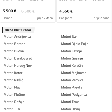
5 500
€
6 500
€
4 550
€
Berane
prije 2 dana
Podgorica
prije 2 dana
BRZA PRETRAGA
Motori
Andrijevica
Motori
Bar
Motori
Berane
Motori
Bijelo Polje
Motori
Budva
Motori
Cetinje
Motori
Danilovgrad
Motori
Gusinje
Motori
Herceg Novi
Motori
Kolašin
Motori
Kotor
Motori
Mojkovac
Motori
Nikšić
Motori
Petnjica
Motori
Plav
Motori
Pljevlja
Motori
Plužine
Motori
Podgorica
Motori
Rožaje
Motori
Tivat
Motori
Tuzi
Motori
Ulcinj