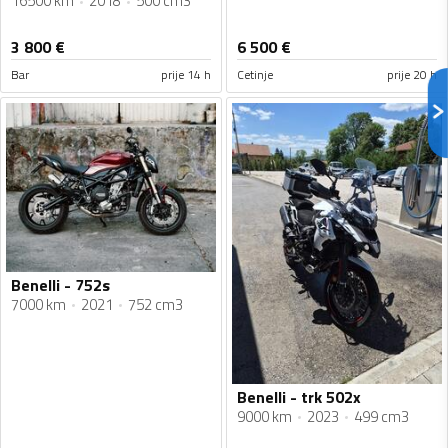
16500 km
2018
500 cm3
3 800
€
6 500
€
Bar
prije 14 h
Cetinje
prije 20 h
Benelli - 752s
7000 km
2021
752 cm3
Benelli - trk 502x
9000 km
2023
499 cm3