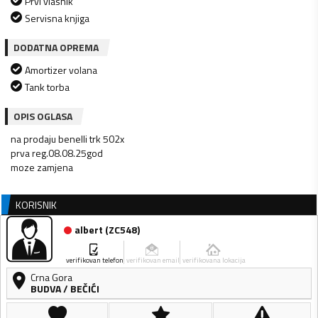
Prvi vlasnik
Servisna knjiga
DODATNA OPREMA
Amortizer volana
Tank torba
OPIS OGLASA
na prodaju benelli trk 502x
prva reg.08.08.25god
KORISNIK
albert
(
ZC548
)
verifikovan telefon
verifikovan email
verifikovana lokacija
Crna Gora
BUDVA
/
BEČIĆI