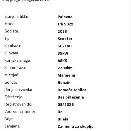
Stanje artikla
:
Polovno
Model
:
trk 502x
Godište
:
2023
Tip
:
Scooter
Kubikaža
:
502
cm3
Kilovata
:
35
kW
Konjska snaga
:
48
KS
Kilometraža
:
2288
km
Mjenjač
:
Manuelni
Gorivo
:
Benzin
Porijeklo vozila
:
Domaće tablice
Oštećenje
:
Bez oštećenja
Registrovan do
:
08/2026
Vodi se na mene
:
Da
Boja
:
Bijela
Zamjena
:
Zamjena za skuplje