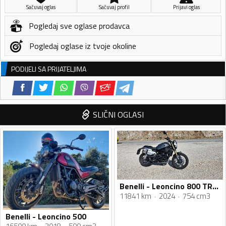
Sačuvaj oglas
Sačuvaj profil
Prijavi oglas
Pogledaj sve oglase prodavca
Pogledaj oglase iz tvoje okoline
PODIJELI SA PRIJATELJIMA
SLIČNI OGLASI
Benelli - Leoncino 800 TRAIL
11841 km
2024
754 cm3
Benelli - Leoncino 500