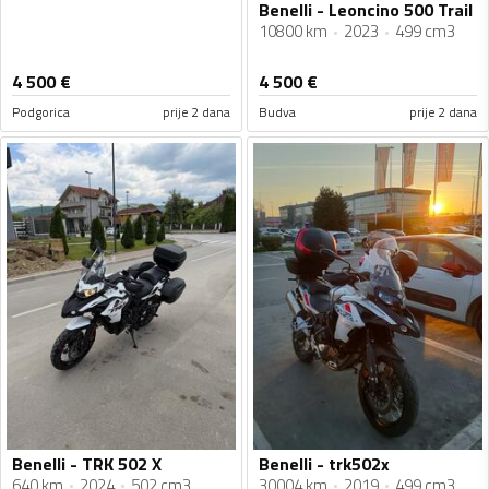
Benelli - Leoncino 500 Trail
10800 km
2023
499 cm3
4 500
€
4 500
€
Podgorica
prije 2 dana
Budva
prije 2 dana
Benelli - TRK 502 X
Benelli - trk502x
640 km
2024
502 cm3
30004 km
2019
499 cm3