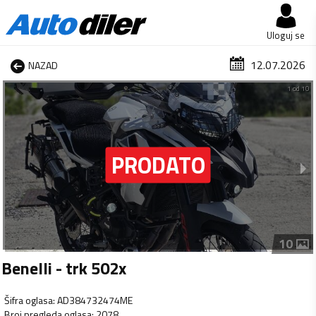
Uloguj se
12.07.2026
NAZAD
1 od 10
10
Benelli - trk 502x
Šifra oglasa
:
AD384732474ME
Broj pregleda oglasa
:
2078