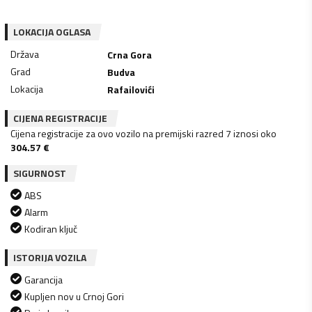
LOKACIJA OGLASA
Država
Crna Gora
Grad
Budva
Lokacija
Rafailovići
CIJENA REGISTRACIJE
Cijena registracije za ovo vozilo na premijski razred 7 iznosi oko
304.57
€
SIGURNOST
ABS
Alarm
Kodiran ključ
ISTORIJA VOZILA
Garancija
Kupljen nov u Crnoj Gori