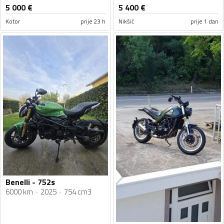
5 000
€
5 400
€
Kotor
prije 23 h
Nikšić
prije 1 dan
Benelli - 752s
6000 km
2025
754 cm3