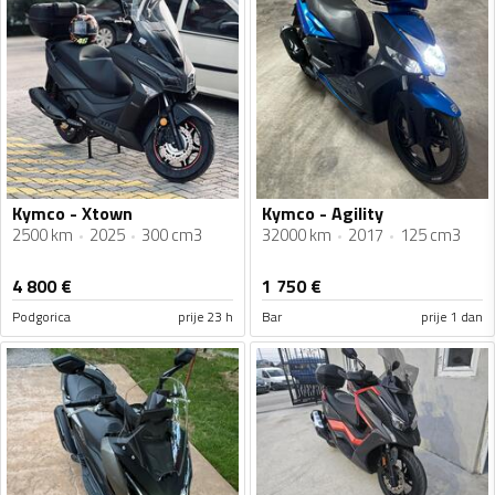
Kymco - Xtown
Kymco - Agility
2500 km
2025
300 cm3
32000 km
2017
125 cm3
4 800
€
1 750
€
Podgorica
prije 23 h
Bar
prije 1 dan