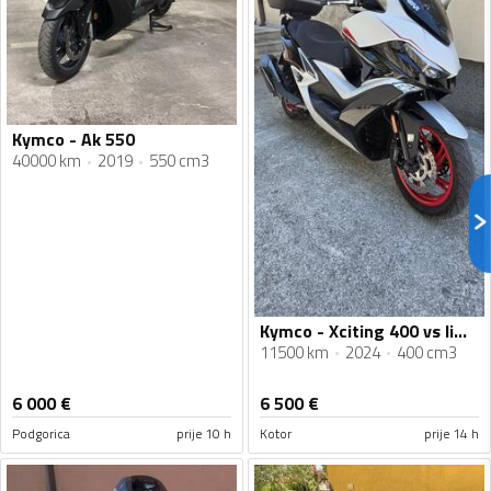
Kymco - Ak 550
40000 km
2019
550 cm3
Kymco - Xciting 400 vs limited edition
11500 km
2024
400 cm3
6 000
€
6 500
€
Podgorica
prije 10 h
Kotor
prije 14 h