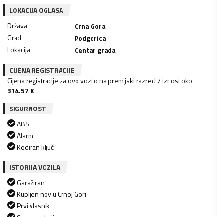
LOKACIJA OGLASA
Država
Crna Gora
Grad
Podgorica
Lokacija
Centar grada
CIJENA REGISTRACIJE
Cijena registracije za ovo vozilo na premijski razred 7 iznosi oko
314.57
€
SIGURNOST
ABS
Alarm
Kodiran ključ
ISTORIJA VOZILA
Garažiran
Kupljen nov u Crnoj Gori
Prvi vlasnik