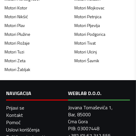
Motori
Kotor
Motori
Mojkovac
Motori
Nikšić
Motori
Petnjica
Motori
Plav
Motori
Pljevlja
Motori
Plužine
Motori
Podgorica
Motori
Rožaje
Motori
Tivat
Motori
Tuzi
Motori
Ulcinj
Motori
Zeta
Motori
Šavnik
Motori
Žabljak
NAVIGACIJA
WEBLAB D.O.O.
Jovana Tomaševića 1,
Prijavi se
Bar, 85000
Kontakt
Crna Gora
Pomoć
PIB: 03007448
Uslovi korišćenja
+382 (0) 67 312 555