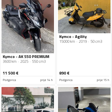
Kymco - Agility
15000 km
2019
50 cm3
Kymco - AK 550 PREMIUM
3600 km
2025
550 cm3
11 500
€
890
€
Podgorica
prije 14 h
Podgorica
prije 15 h