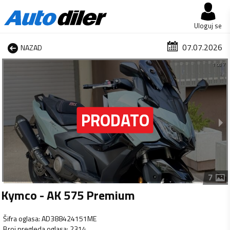
Uloguj se
07.07.2026
NAZAD
1 od 7
7
Kymco - AK 575 Premium
Šifra oglasa
:
AD388424151ME
Broj pregleda oglasa
:
2314