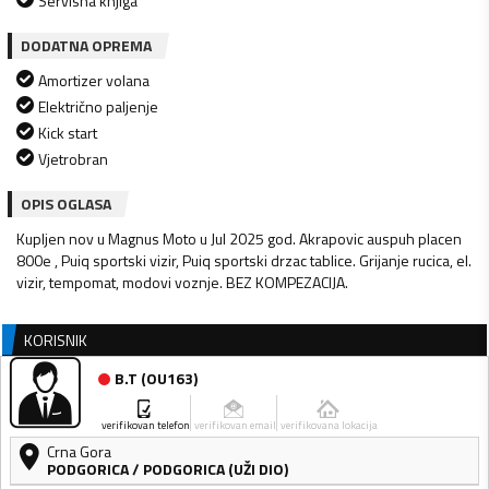
Servisna knjiga
DODATNA OPREMA
Amortizer volana
Električno paljenje
Kick start
Vjetrobran
OPIS OGLASA
Kupljen nov u Magnus Moto u Jul 2025 god. Akrapovic auspuh placen
800e , Puiq sportski vizir, Puiq sportski drzac tablice. Grijanje rucica, el.
vizir, tempomat, modovi voznje. BEZ KOMPEZACIJA.
KORISNIK
B.T
(
OU163
)
verifikovan telefon
verifikovan email
verifikovana lokacija
Crna Gora
PODGORICA
/
PODGORICA (UŽI DIO)