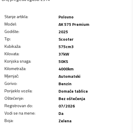
Stanje artikla
:
Polovno
Model
:
AK 575 Premium
Godište
:
2025
Tip
:
Scooter
Kubikaža
:
575
cm3
Kilovata
:
37
kW
Konjska snaga
:
50
KS
Kilometraža
:
4000
km
Mjenjač
:
Automatski
Gorivo
:
Benzin
Porijeklo vozila
:
Domaće tablice
Oštećenje
:
Bez oštećenja
Registrovan do
:
07/2026
Vodi se na mene
:
Da
Boja
:
Zelena