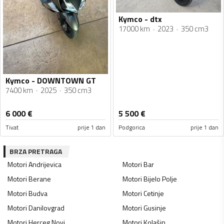
Kymco - dtx
17000 km
2023
350 cm3
Kymco - DOWNTOWN GT
7400 km
2025
350 cm3
6 000
€
5 500
€
Tivat
prije 1 dan
Podgorica
prije 1 dan
BRZA PRETRAGA
Motori
Andrijevica
Motori
Bar
Motori
Berane
Motori
Bijelo Polje
Motori
Budva
Motori
Cetinje
Motori
Danilovgrad
Motori
Gusinje
Motori
Herceg Novi
Motori
Kolašin