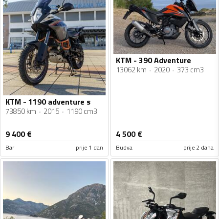
KTM - 390 Adventure
13062 km
2020
373 cm3
KTM - 1190 adventure s
73850 km
2015
1190 cm3
9 400
€
4 500
€
Bar
prije 1 dan
Budva
prije 2 dana