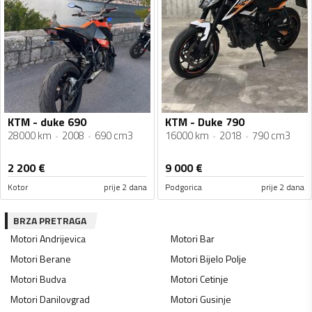
KTM - duke 690
KTM - Duke 790
28000 km
2008
690 cm3
16000 km
2018
790 cm3
2 200
€
9 000
€
Kotor
prije 2 dana
Podgorica
prije 2 dana
BRZA PRETRAGA
Motori
Andrijevica
Motori
Bar
Motori
Berane
Motori
Bijelo Polje
Motori
Budva
Motori
Cetinje
Motori
Danilovgrad
Motori
Gusinje