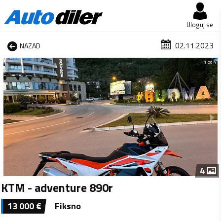
Uloguj se
02.11.2023
NAZAD
1 od 4
4
KTM - adventure 890r
13 000
€
Fiksno