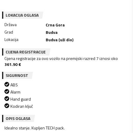
LOKACIJA OGLASA
Država
Crna Gora
Grad
Budva
Lokacija
Budva (uži dio)
CIJENA REGISTRACIJE
Cijena registracije za ovo vozilo na premijski razred 7 iznosi oko
361.90
€
SIGURNOST
ABS
Alarm
Hand guard
Kodiran ključ
OPIS OGLASA
Idealno stanje. Kupljen TECH pack.