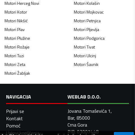
Motori
Herceg Novi
Motori
Kolašin
Motori
Kotor
Motori
Mojkovac
Motori
Nikšić
Motori
Petnjica
Motori
Plav
Motori
Pljevlja
Motori
Plužine
Motori
Podgorica
Motori
Rožaje
Motori
Tivat
Motori
Tuzi
Motori
Ulcinj
Motori
Zeta
Motori
Šavnik
Motori
Žabljak
NAVIGACIJA
WEBLAB D.O.O.
Jovana Tomaševića 1,
Prijavi se
Bar, 85000
Kontakt
Crna Gora
Pomoć
PIB: 03007448
Uslovi korišćenja