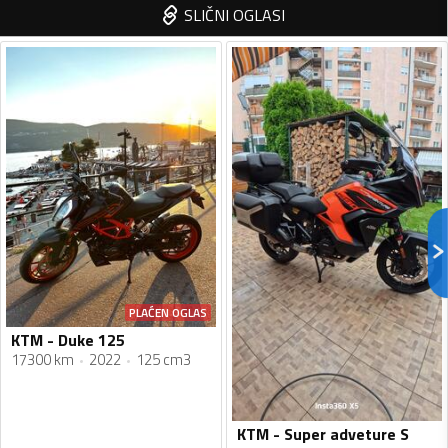
SLIČNI OGLASI
PLAĆEN OGLAS
KTM - Duke 125
17300 km
2022
125 cm3
KTM - Super adveture S