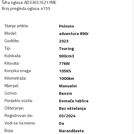
Šifra oglasa
:
AD336576217ME
Broj pregleda oglasa
:
4155
Stanje artikla
:
Polovno
Model
:
adventure 890r
Godište
:
2023
Tip
:
Touring
Kubikaža
:
900
cm3
Kilovata
:
77
kW
Konjska snaga
:
105
KS
Kilometraža
:
1000
km
Mjenjač
:
Manuelni
Gorivo
:
Benzin
Porijeklo vozila
:
Domaće tablice
Oštećenje
:
Bez oštećenja
Registrovan do
:
03/2024
Vodi se na mene
:
Da
Boja
:
Narandžasta