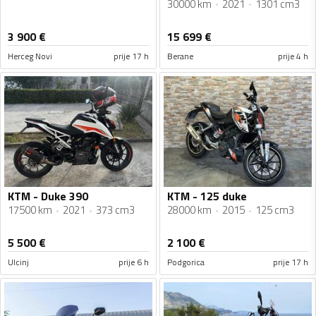
30000 km
2021
1301 cm3
3 900
€
15 699
€
Herceg Novi
prije 17 h
Berane
prije 4 h
KTM - Duke 390
KTM - 125 duke
17500 km
2021
373 cm3
28000 km
2015
125 cm3
5 500
€
2 100
€
Ulcinj
prije 6 h
Podgorica
prije 17 h