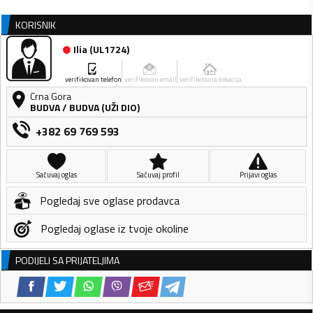
KORISNIK
Ilia
(
UL1724
)
verifikovan telefon
verifikovan email
verifikovana lokacija
Crna Gora
BUDVA
/
BUDVA (UŽI DIO)
+382 69 769 593
Sačuvaj oglas
Sačuvaj profil
Prijavi oglas
Pogledaj sve oglase prodavca
Pogledaj oglase iz tvoje okoline
PODIJELI SA PRIJATELJIMA