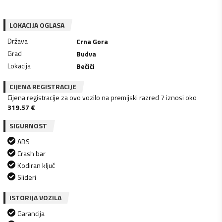
LOKACIJA OGLASA
Država
Crna Gora
Grad
Budva
Lokacija
Bečići
CIJENA REGISTRACIJE
Cijena registracije za ovo vozilo na premijski razred 7 iznosi oko
319.57
€
SIGURNOST
ABS
Crash bar
Kodiran ključ
Slideri
ISTORIJA VOZILA
Garancija