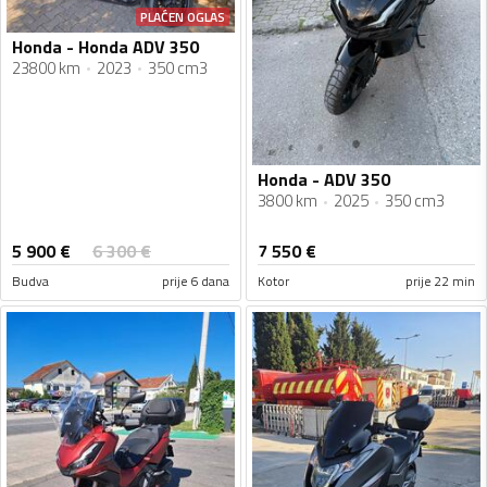
PLAĆEN OGLAS
Honda - Honda ADV 350
23800 km
2023
350 cm3
Honda - ADV 350
3800 km
2025
350 cm3
5 900
€
6 300
€
7 550
€
Budva
prije 6 dana
Kotor
prije 22 min