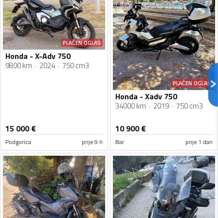
PLAĆEN OGLAS
Honda - X-Adv 750
9800 km
2024
750 cm3
PLAĆEN OGLAS
Honda - Xadv 750
34000 km
2019
750 cm3
15 000
€
10 900
€
Podgorica
prije 9 h
Bar
prije 1 dan