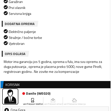
Garažiran
Prvi vlasnik
Servisna knjiga
DODATNA OPREMA
Električno paljenje
Stražnje / bočne torbe
Vjetrobran
OPIS OGLASA
Motor ima garanciju jos 5 godina, oprema u fulu, ima svu opremu za
duga putovanja , oprema je placena preko 5000, nove gume Pirelli,
registrovan godinu . Ne zovite me za kompenzacije
KORISNIK
Danilo
(
WE020
)
verifikovan telefon
verifikovan email
verifikovana lokacija
Crna Gora