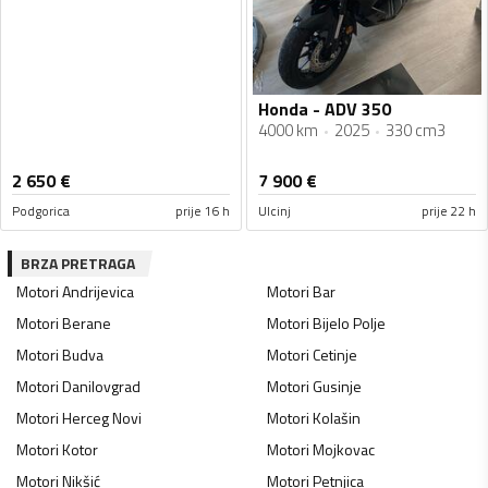
Honda - ADV 350
4000 km
2025
330 cm3
2 650
€
7 900
€
Podgorica
prije 16 h
Ulcinj
prije 22 h
BRZA PRETRAGA
Motori
Andrijevica
Motori
Bar
Motori
Berane
Motori
Bijelo Polje
Motori
Budva
Motori
Cetinje
Motori
Danilovgrad
Motori
Gusinje
Motori
Herceg Novi
Motori
Kolašin
Motori
Kotor
Motori
Mojkovac
Motori
Nikšić
Motori
Petnjica