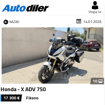
Uloguj se
14.07.2026
NAZAD
1 od 10
10
Honda - X ADV 750
17 300
€
Fiksno