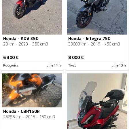
Honda - ADV 350
Honda - Integra 750
20 km
2023
350 cm3
33000 km
2016
750 cm3
6 300
€
8 000
€
Podgorica
prije 11 h
Tivat
prije 13 h
Honda - CBR150R
26285 km
2015
150 cm3