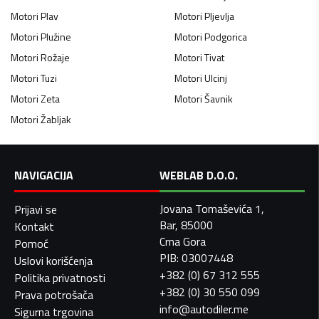
Motori
Plav
Motori
Pljevlja
Motori
Plužine
Motori
Podgorica
Motori
Rožaje
Motori
Tivat
Motori
Tuzi
Motori
Ulcinj
Motori
Zeta
Motori
Šavnik
Motori
Žabljak
NAVIGACIJA
WEBLAB D.O.O.
Jovana Tomaševića 1,
Prijavi se
Bar, 85000
Kontakt
Crna Gora
Pomoć
PIB: 03007448
Uslovi korišćenja
+382 (0) 67 312 555
Politika privatnosti
+382 (0) 30 550 099
Prava potrošača
info@autodiler.me
Sigurna trgovina