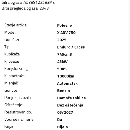
Šifra oglasa
:
AD388122583ME
Broj pregleda oglasa
:
2943
Stanje artikla
:
Polovno
Model
:
X ADV 750
Godište
:
2025
Tip
:
Enduro / Cross
Kubikaža
:
745
cm3
Kilovata
:
43
kW
Konjska snaga
:
59
KS
Kilometraža
:
10000
km
Mjenjač
:
Automatski
Gorivo
:
Benzin
Porijeklo vozila
:
Domaće tablice
Oštećenje
:
Bez oštećenja
Registrovan do
:
05/2027
Vodi se na mene
:
Da
Boja
:
Bijela