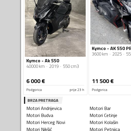
Kymco - AK 550 
3600 km
2025
55
Kymco - Ak 550
40000 km
2019
550 cm3
6 000
€
11 500
€
Podgorica
prije 23 h
Podgorica
BRZA PRETRAGA
Motori
Andrijevica
Motori
Bar
Motori
Budva
Motori
Cetinje
Motori
Herceg Novi
Motori
Kolašin
Motori
Nikšić
Motori
Petnjica