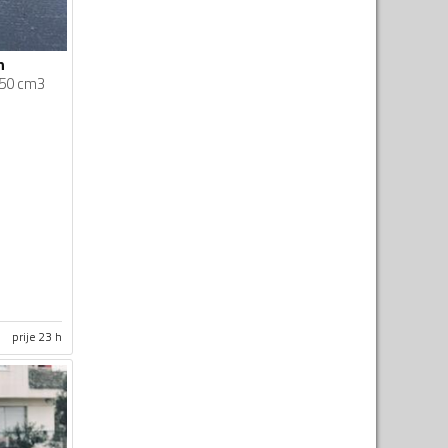
n
50 cm3
prije 23 h