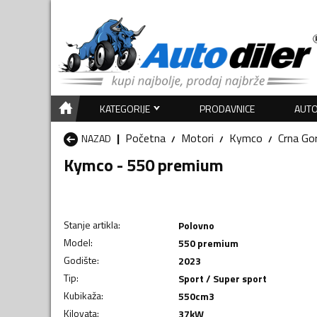
KATEGORIJE
PRODAVNICE
AUTO
Početna
Motori
Kymco
Crna Go
NAZAD
Kymco - 550 premium
Stanje artikla
:
Polovno
Model
:
550 premium
Godište
:
2023
Tip
:
Sport / Super sport
Kubikaža
:
550
cm3
Kilovata
:
37
kW