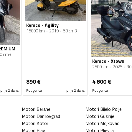
Kymco - Agility
15000 km
2019
50 cm3
PREMIUM
0 cm3
Kymco - Xtown
2500 km
2025
30
890
€
4 800
€
prije 2 dana
Podgorica
prije 2 dana
Podgorica
Motori
Berane
Motori
Bijelo Polje
Motori
Danilovgrad
Motori
Gusinje
Motori
Kotor
Motori
Mojkovac
Motori
Plav
Motori
Pljevlja