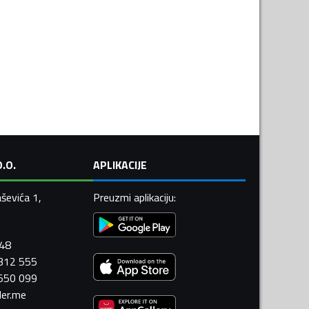
.O.
APLIKACIJE
ševića 1,
Preuzmi aplikaciju
:
448
 312 555
 550 099
ler.me