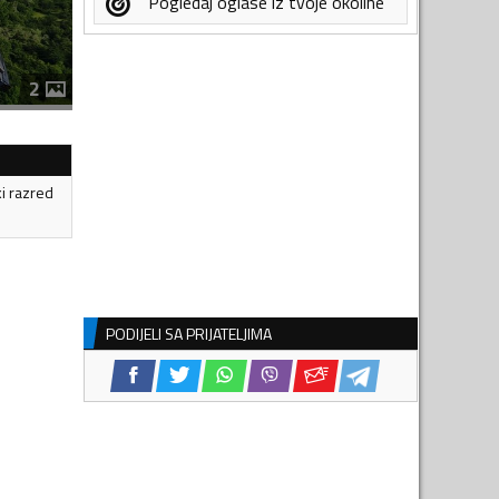
Pogledaj oglase iz tvoje okoline
2
ki razred
PODIJELI SA PRIJATELJIMA