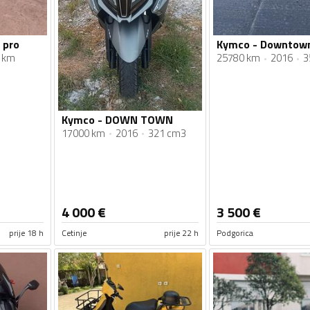
 pro
Kymco - Downtow
 km
25780 km
2016
3
Kymco - DOWN TOWN
17000 km
2016
321 cm3
4 000
€
3 500
€
prije 18 h
Cetinje
prije 22 h
Podgorica