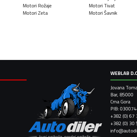
Motori
Rožaje
Motori
Tivat
Motori
Zeta
Motori
Šavnik
WEBLAB D.O
Jovana Toma
Bar, 85000
Crna Gora
PIB: 03007
+382 (0) 67
+382 (0) 30
info@autodi