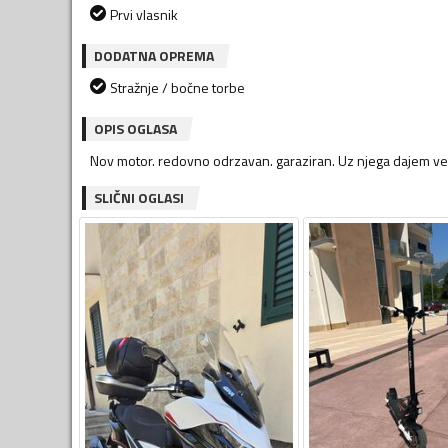
Prvi vlasnik
DODATNA OPREMA
Stražnje / bočne torbe
OPIS OGLASA
Nov motor. redovno odrzavan. garaziran. Uz njega dajem vel
SLIČNI OGLASI