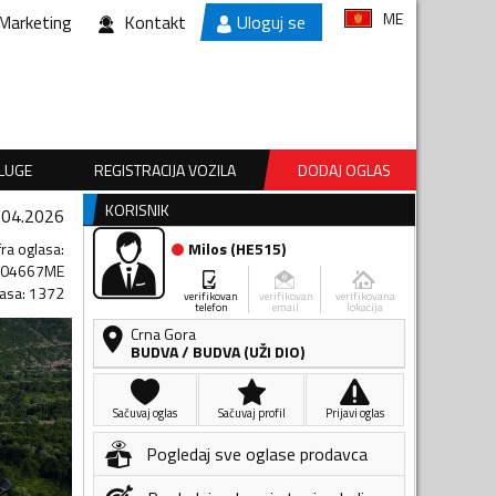
ME
Marketing
Kontakt
Uloguj se
SLUGE
REGISTRACIJA VOZILA
DODAJ OGLAS
KORISNIK
.04.2026
fra oglasa
:
Milos
(
HE515
)
304667ME
lasa
:
1372
verifikovan
verifikovan
verifikovana
telefon
email
lokacija
Crna Gora
BUDVA
/
BUDVA (UŽI DIO)
Sačuvaj oglas
Sačuvaj profil
Prijavi oglas
Pogledaj sve oglase prodavca