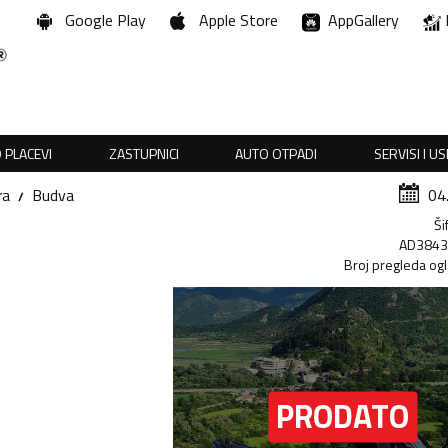
Google Play
Apple Store
AppGallery
 PLACEVI
ZASTUPNICI
AUTO OTPADI
SERVISI I U
ra
Budva
04
Ši
AD384
Broj pregleda og