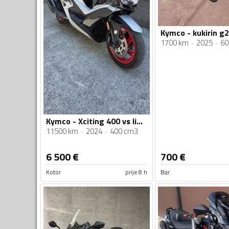
Kymco - kukirin g2
1700 km
2025
60
Kymco - Xciting 400 vs limited edition
11500 km
2024
400 cm3
6 500
€
700
€
Kotor
prije 8 h
Bar