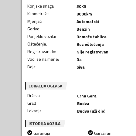
Konjska snaga
:
50
KS
Kilometraža
:
9000
km
Mjenjač
:
Automatski
Gorivo
:
Benzin
Porijeklo vozila
:
Domaće tablice
Oštećenje
:
Bez oštećenja
Registrovan do
:
Nije registrovan
Vodi se na mene
:
Da
Boja
:
Siva
LOKACIJA OGLASA
Država
Crna Gora
Grad
Budva
Lokacija
Budva (uži dio)
ISTORIJA VOZILA
Garancija
Garažiran