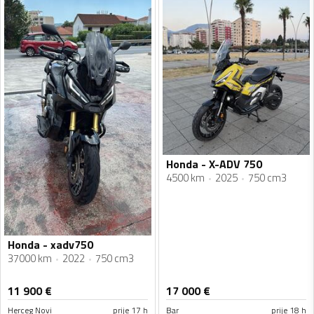
Honda - X-ADV 750
4500 km
2025
750 cm3
Honda - xadv750
37000 km
2022
750 cm3
11 900
€
17 000
€
Herceg Novi
prije 17 h
Bar
prije 18 h