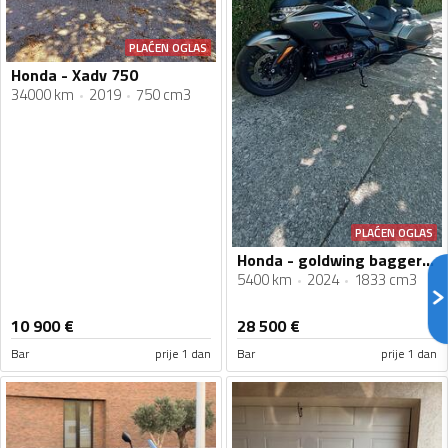
PLAĆEN OGLAS
Honda - Xadv 750
34000 km
2019
750 cm3
PLAĆEN OGLAS
Honda - goldwing bagger dct
5400 km
2024
1833 cm3
10 900
€
28 500
€
Bar
prije 1 dan
Bar
prije 1 dan