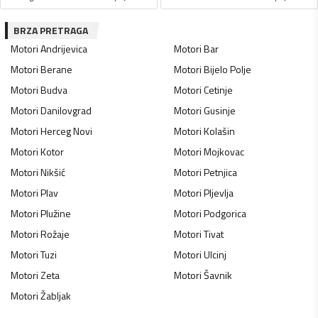
BRZA PRETRAGA
Motori
Andrijevica
Motori
Bar
Motori
Berane
Motori
Bijelo Polje
Motori
Budva
Motori
Cetinje
Motori
Danilovgrad
Motori
Gusinje
Motori
Herceg Novi
Motori
Kolašin
Motori
Kotor
Motori
Mojkovac
Motori
Nikšić
Motori
Petnjica
Motori
Plav
Motori
Pljevlja
Motori
Plužine
Motori
Podgorica
Motori
Rožaje
Motori
Tivat
Motori
Tuzi
Motori
Ulcinj
Motori
Zeta
Motori
Šavnik
Motori
Žabljak