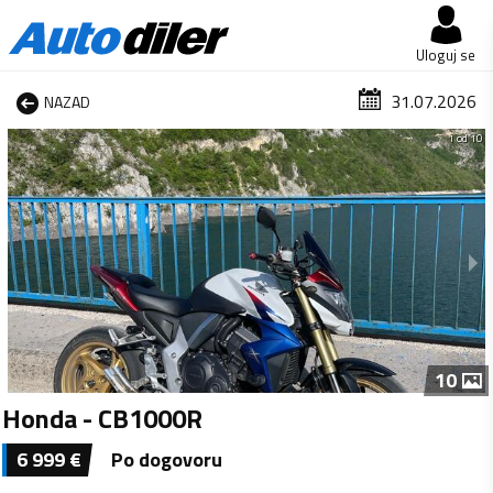
Uloguj se
31.07.2026
NAZAD
1 od 10
10
Honda - CB1000R
6 999
€
Po dogovoru