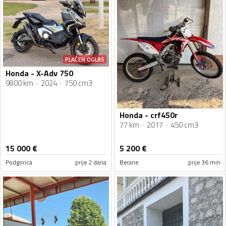
PLAĆEN OGLAS
Honda - X-Adv 750
9800 km
2024
750 cm3
Honda - crf450r
77 km
2017
450 cm3
15 000
€
5 200
€
Podgorica
prije 2 dana
Berane
prije 36 min