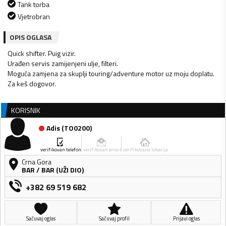
Tank torba
Vjetrobran
OPIS OGLASA
Quick shifter. Puig vizir.
Urađen servis zamijenjeni ulje, filteri.
Moguća zamjena za skuplji touring/adventure motor uz moju doplatu.
Za keš dogovor.
KORISNIK
Adis
(
TO0200
)
verifikovan telefon
verifikovan email
verifikovana lokacija
Crna Gora
BAR
/
BAR (UŽI DIO)
+382 69 519 682
Sačuvaj oglas
Sačuvaj profil
Prijavi oglas