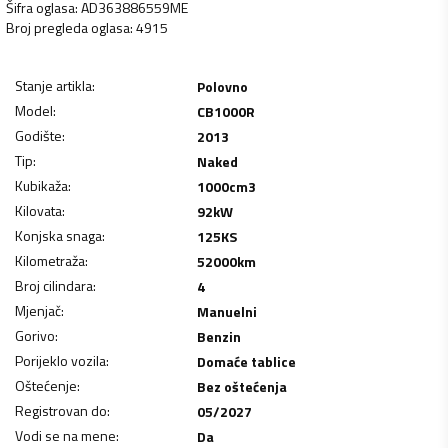
Šifra oglasa
:
AD363886559ME
Broj pregleda oglasa
:
4915
Stanje artikla
:
Polovno
Model
:
CB1000R
Godište
:
2013
Tip
:
Naked
Kubikaža
:
1000
cm3
Kilovata
:
92
kW
Konjska snaga
:
125
KS
Kilometraža
:
52000
km
Broj cilindara
:
4
Mjenjač
:
Manuelni
Gorivo
:
Benzin
Porijeklo vozila
:
Domaće tablice
Oštećenje
:
Bez oštećenja
Registrovan do
:
05/2027
Vodi se na mene
:
Da