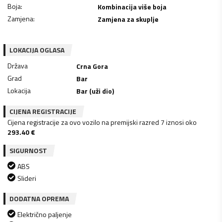
Boja
:
Kombinacija više boja
Zamjena
:
Zamjena za skuplje
LOKACIJA OGLASA
Država
Crna Gora
Grad
Bar
Lokacija
Bar (uži dio)
CIJENA REGISTRACIJE
Cijena registracije za ovo vozilo na premijski razred 7 iznosi oko
293.40
€
SIGURNOST
ABS
Slideri
DODATNA OPREMA
Električno paljenje