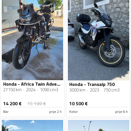
Honda - Africa Twin Adventure Sport CRF1100A4
Honda - Transalp 750
27150 km
2024
1090 cm3
3000 km
2023
750 cm3
14 200
€
15 100
€
10 500
€
Bar
prije 2 h
Kotor
prije 6 h