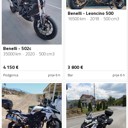
Benelli - Leoncino 500
16500 km
2018
500 cm3
Benelli - 502c
35000 km
2020
500 cm3
4 150
€
3 800
€
Podgorica
prije 6 h
Bar
prije 6 h