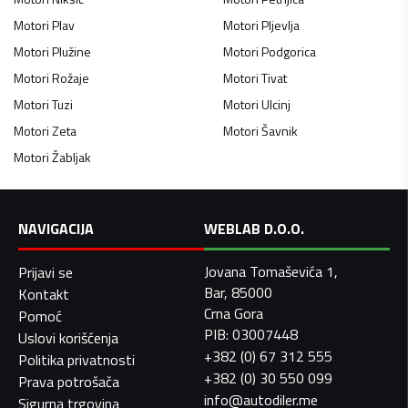
Motori
Plav
Motori
Pljevlja
Motori
Plužine
Motori
Podgorica
Motori
Rožaje
Motori
Tivat
Motori
Tuzi
Motori
Ulcinj
Motori
Zeta
Motori
Šavnik
Motori
Žabljak
NAVIGACIJA
WEBLAB D.O.O.
Jovana Tomaševića 1,
Prijavi se
Bar, 85000
Kontakt
Crna Gora
Pomoć
PIB: 03007448
Uslovi korišćenja
+382 (0) 67 312 555
Politika privatnosti
+382 (0) 30 550 099
Prava potrošača
info@autodiler.me
Sigurna trgovina