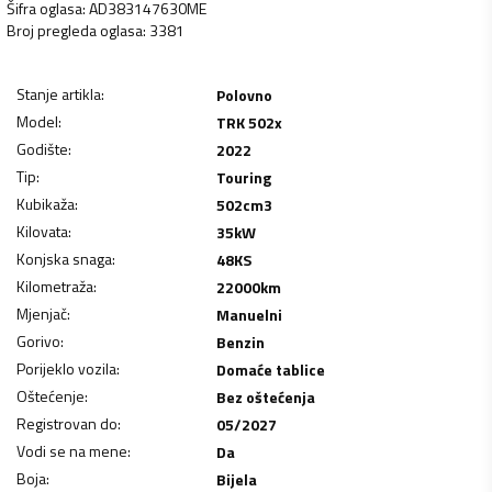
Šifra oglasa
:
AD383147630ME
Broj pregleda oglasa
:
3381
Stanje artikla
:
Polovno
Model
:
TRK 502x
Godište
:
2022
Tip
:
Touring
Kubikaža
:
502
cm3
Kilovata
:
35
kW
Konjska snaga
:
48
KS
Kilometraža
:
22000
km
Mjenjač
:
Manuelni
Gorivo
:
Benzin
Porijeklo vozila
:
Domaće tablice
Oštećenje
:
Bez oštećenja
Registrovan do
:
05/2027
Vodi se na mene
:
Da
Boja
:
Bijela