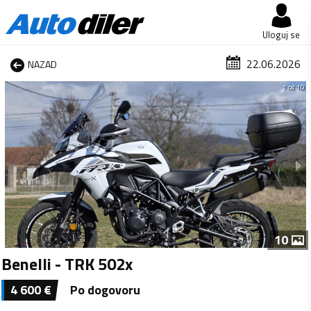
Uloguj se
22.06.2026
NAZAD
1 od 10
10
Benelli - TRK 502x
4 600
€
Po dogovoru