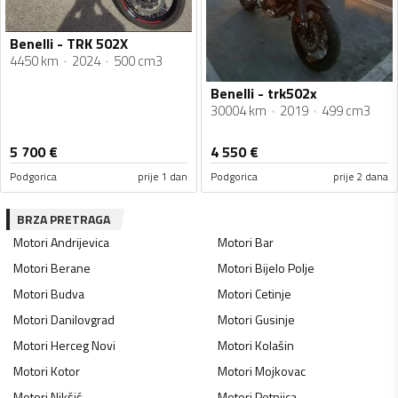
Benelli - TRK 502X
4450 km
2024
500 cm3
Benelli - trk502x
30004 km
2019
499 cm3
5 700
€
4 550
€
Podgorica
prije 1 dan
Podgorica
prije 2 dana
BRZA PRETRAGA
Motori
Andrijevica
Motori
Bar
Motori
Berane
Motori
Bijelo Polje
Motori
Budva
Motori
Cetinje
Motori
Danilovgrad
Motori
Gusinje
Motori
Herceg Novi
Motori
Kolašin
Motori
Kotor
Motori
Mojkovac
Motori
Nikšić
Motori
Petnjica