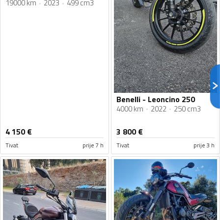
19000 km
2023
499 cm3
Benelli - Leoncino 250
4000 km
2022
250 cm3
4 150
€
3 800
€
Tivat
prije 7 h
Tivat
prije 3 h