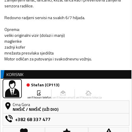
senzora radilice.
Redovno radjeni servisi na svakih 6/7 hiljada.
Oprema:
veliki originalni vizir (dolazi i manji)
maglenke
zadnji kofer
mrežasta presvlaka sjedišta
Motor odličan za putovanja i svakodnevnu vožnju.
KORISNIK
Stefan
(
CP113
)
verifikovan telefon
verifikovan email
verifikovana lokacija
Crna Gora
NIKŠIĆ
/
NIKŠIĆ (UŽI DIO)
+382 68 337 477