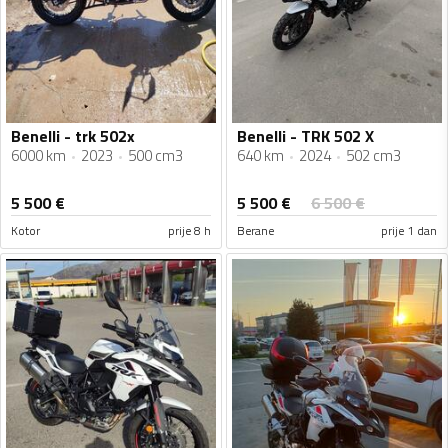
Benelli - trk 502x
Benelli - TRK 502 X
6000 km
2023
500 cm3
640 km
2024
502 cm3
5 500
€
5 500
€
6 500
€
Kotor
prije 8 h
Berane
prije 1 dan