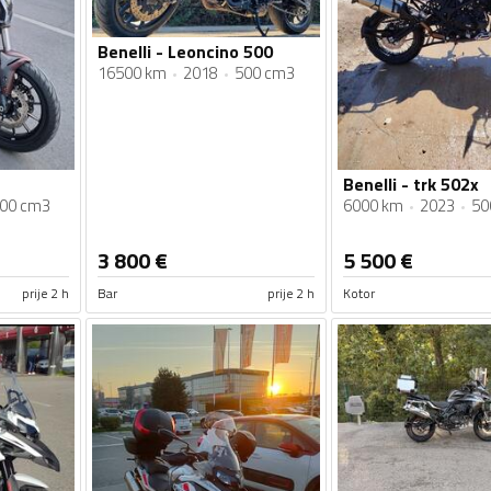
Benelli - Leoncino 500
16500 km
2018
500 cm3
Benelli - trk 502x
00 cm3
6000 km
2023
50
3 800
€
5 500
€
prije 2 h
Bar
prije 2 h
Kotor