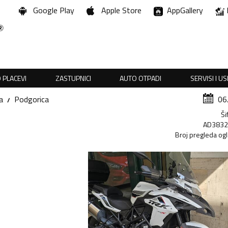
Google Play
Apple Store
AppGallery
 PLACEVI
ZASTUPNICI
AUTO OTPADI
SERVISI I U
a
Podgorica
06
Ši
AD383
Broj pregleda og