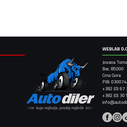
WEBLAB D.O
Jovana Toma
Bar, 85000
Crna Gora
PIB: 03007
+382 (0) 67
+382 (0) 30
info@autodi