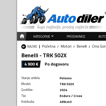
KATEGORIJE
PRODAVNICE
AUTO
Početna
Motori
Benelli
Crna Gor
NAZAD
Benelli - TRK 502X
4 900
€
Po dogovoru
Stanje artikla
:
Polovno
Model
:
TRK 502X
Godište
:
2024
Tip
:
Enduro / Cross
Kubikaža
:
499
cm3