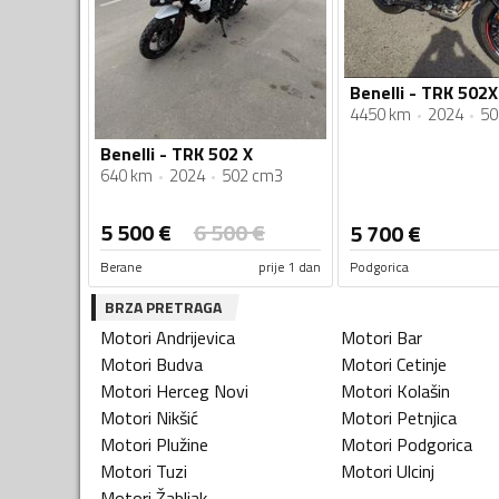
Benelli - TRK 502X
4450 km
2024
50
Benelli - TRK 502 X
640 km
2024
502 cm3
5 500
€
6 500
€
5 700
€
Berane
prije 1 dan
Podgorica
BRZA PRETRAGA
Motori
Andrijevica
Motori
Bar
Motori
Budva
Motori
Cetinje
Motori
Herceg Novi
Motori
Kolašin
Motori
Nikšić
Motori
Petnjica
Motori
Plužine
Motori
Podgorica
Motori
Tuzi
Motori
Ulcinj
Motori
Žabljak