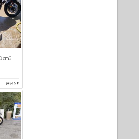
0 cm3
prije 5 h