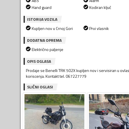
ABS
Alarm
Hand guard
Kodiran ključ
ISTORIJA VOZILA
Kupljen nov u Crnoj Gori
Prvi vlasnik
DODATNA OPREMA
Električno paljenje
OPIS OGLASA
Prodaje se Benelli TRK 502X kupljen nov i servisiran u ovlas
koriscenja. Kontakt tel. 067227779
SLIČNI OGLASI