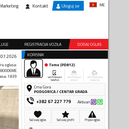
ME
Marketing
Kontakt
Uloguj se
SLUGE
REGISTRACIJA VOZILA
DODAJ OGLAS
KORISNIK
.07.2026
fra oglasa
:
Tomo
(
PD812
)
280006ME
lasa
:
1839
verifikovan
verifikovan
verifikovana
telefon
email
lokacija
Crna Gora
PODGORICA
/
CENTAR GRADA
+382 67 227 779
Aktivan
Sačuvaj oglas
Sačuvaj profil
Prijavi oglas