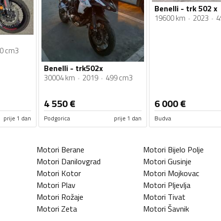
Benelli - trk 502 x
19600 km
2023
4
0 cm3
Benelli - trk502x
30004 km
2019
499 cm3
4 550
€
6 000
€
prije 1 dan
Podgorica
prije 1 dan
Budva
Motori
Berane
Motori
Bijelo Polje
Motori
Danilovgrad
Motori
Gusinje
Motori
Kotor
Motori
Mojkovac
Motori
Plav
Motori
Pljevlja
Motori
Rožaje
Motori
Tivat
Motori
Zeta
Motori
Šavnik