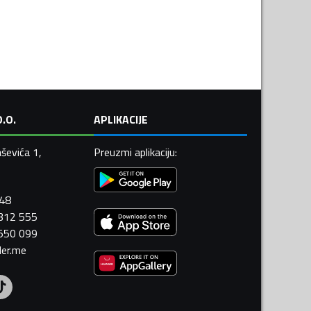
.O.
APLIKACIJE
ševića 1,
Preuzmi aplikaciju
:
448
 312 555
 550 099
ler.me