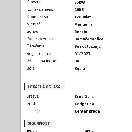
Kilovata
:
35
kW
Konjska snaga
:
48
KS
Kilometraža
:
17000
km
Mjenjač
:
Manuelni
Gorivo
:
Benzin
Porijeklo vozila
:
Domaće tablice
Oštećenje
:
Bez oštećenja
Registrovan do
:
01/2027
Vodi se na mene
:
Da
Boja
:
Bijela
LOKACIJA OGLASA
Država
Crna Gora
Grad
Podgorica
Lokacija
Centar grada
SIGURNOST