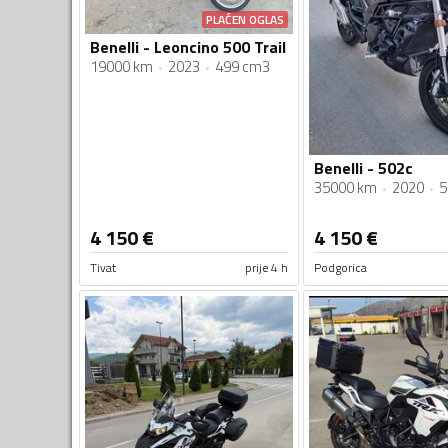
PLAĆEN OGLAS
Benelli - Leoncino 500 Trail
19000 km
2023
499 cm3
Benelli - 502c
35000 km
2020
5
4 150
€
4 150
€
Tivat
prije 4 h
Podgorica