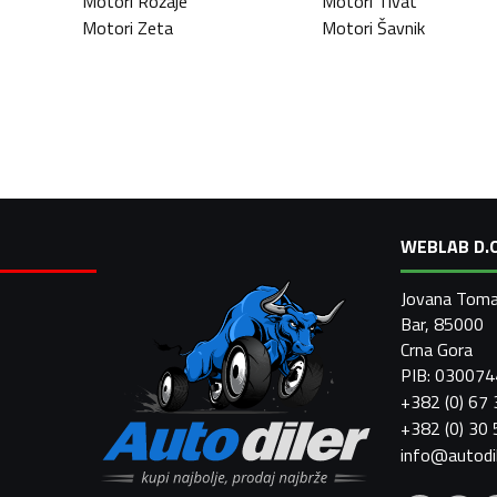
Motori
Rožaje
Motori
Tivat
Motori
Zeta
Motori
Šavnik
WEBLAB D.O
Jovana Toma
Bar, 85000
Crna Gora
PIB: 03007
+382 (0) 67
+382 (0) 30
info@autodi