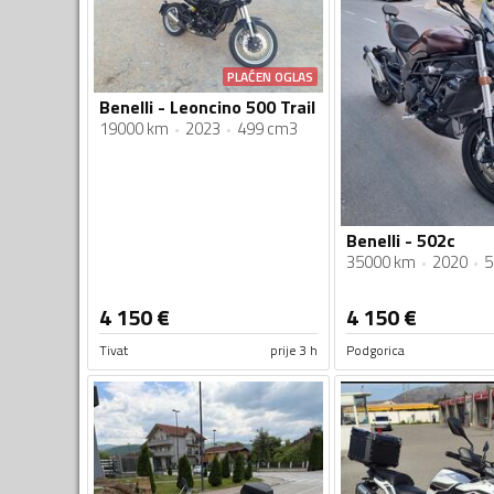
PLAĆEN OGLAS
Benelli - Leoncino 500 Trail
19000 km
2023
499 cm3
Benelli - 502c
35000 km
2020
5
4 150
€
4 150
€
Tivat
prije 3 h
Podgorica