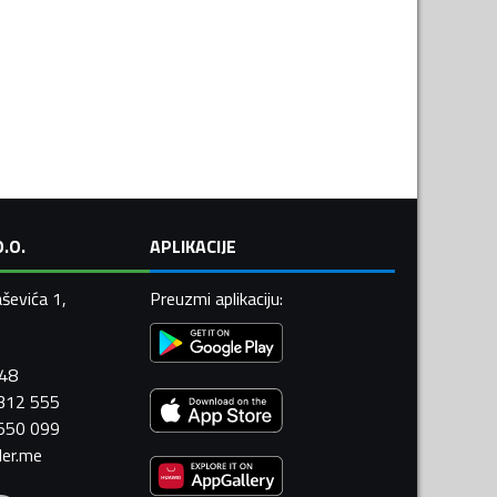
.O.
APLIKACIJE
ševića 1,
Preuzmi aplikaciju
:
448
 312 555
 550 099
ler.me