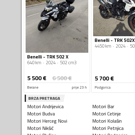
Benelli - TRK 502X
4450 km
2024
50
Benelli - TRK 502 X
640 km
2024
502 cm3
5 500
€
6 500
€
5 700
€
Berane
prije 23 h
Podgorica
BRZA PRETRAGA
Motori
Andrijevica
Motori
Bar
Motori
Budva
Motori
Cetinje
Motori
Herceg Novi
Motori
Kolašin
Motori
Nikšić
Motori
Petnjica