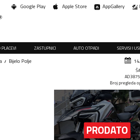
Google Play
Apple Store
AppGallery
 PLACEVI
ZASTUPNICI
AUTO OTPADI
SERVISI I U
a
Bijelo Polje
14
Ši
AD387
Broj pregleda o