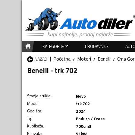
KATEGORIJE
PRODAVNICE
AUTO
Početna
Motori
Benelli
Crna Gor
NAZAD
Benelli - trk 702
Stanje artikla
:
Novo
Model
:
trk 702
Godište
:
2024
Tip
:
Enduro / Cross
Kubikaža
:
700
cm3
Kilovata
:
51
kW