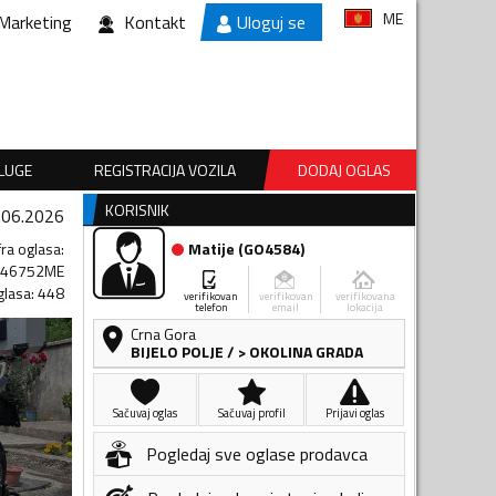
ME
Marketing
Kontakt
Uloguj se
SLUGE
REGISTRACIJA VOZILA
DODAJ OGLAS
KORISNIK
.06.2026
fra oglasa
:
Matije
(
GO4584
)
546752ME
glasa
:
448
verifikovan
verifikovan
verifikovana
telefon
email
lokacija
Crna Gora
BIJELO POLJE
/
> OKOLINA GRADA
Sačuvaj oglas
Sačuvaj profil
Prijavi oglas
Pogledaj sve oglase prodavca