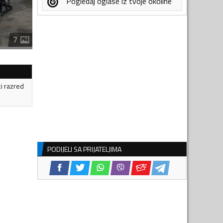
Pogledaj oglase iz tvoje okoline
7
ki razred
PODIJELI SA PRIJATELJIMA