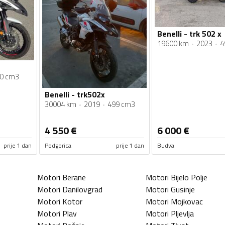
Benelli - trk 502 x
19600 km
2023
4
0 cm3
Benelli - trk502x
30004 km
2019
499 cm3
4 550
€
6 000
€
prije 1 dan
Podgorica
prije 1 dan
Budva
Motori
Berane
Motori
Bijelo Polje
Motori
Danilovgrad
Motori
Gusinje
Motori
Kotor
Motori
Mojkovac
Motori
Plav
Motori
Pljevlja