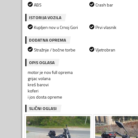
ABS
Crash bar
ISTORIJA VOZILA
Kupljen nov u Crnoj Gori
Prvi vlasnik
DODATNA OPREMA
Stražnje / bočne torbe
Vjetrobran
OPIS OGLASA
motor je nov full oprema
grijac volana
kreš barovi
koferi
i jos dosta opreme
SLIČNI OGLASI