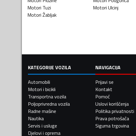
Motori
Plužine
Motori
Podgorica
Motori
Tuzi
Motori
Ulcinj
Motori
Žabljak
KATEGORIJE VOZILA
NAVIGACIJA
Automobili
Prijavi se
Motori i bicikli
Kontakt
Transportna vozila
Pomoć
Poljoprivredna vozila
Uslovi korišćenja
Radne mašine
Politika privatnosti
Nautika
Prava potrošača
Servis i usluge
Sigurna trgovina
Djelovi i oprema