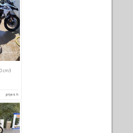
0 cm3
prije 4 h