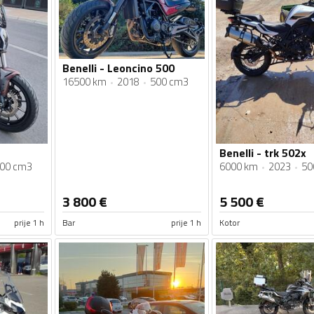
Benelli - Leoncino 500
16500 km
2018
500 cm3
Benelli - trk 502x
00 cm3
6000 km
2023
50
3 800
€
5 500
€
prije 1 h
Bar
prije 1 h
Kotor