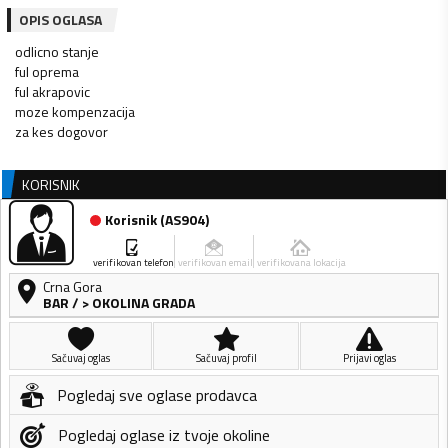
OPIS OGLASA
odlicno stanje
ful oprema
ful akrapovic
moze kompenzacija
za kes dogovor
KORISNIK
Korisnik
(
AS904
)
verifikovan telefon
verifikovan email
verifikovana lokacija
Crna Gora
BAR
/
> OKOLINA GRADA
Sačuvaj oglas
Sačuvaj profil
Prijavi oglas
Pogledaj sve oglase prodavca
Pogledaj oglase iz tvoje okoline