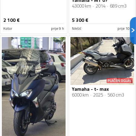
Yamaha - MT 07
43000 km
2014
689 cm3
2 100
€
5 300
€
Kotor
prije 9 h
Nikšić
prije 10 h
PLAĆEN OGLAS
Yamaha - t- max
6000 km
2025
560 cm3