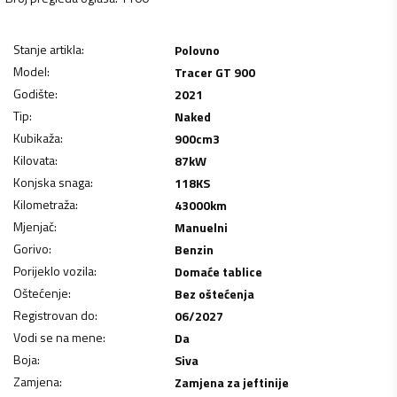
Stanje artikla
:
Polovno
Model
:
Tracer GT 900
Godište
:
2021
Tip
:
Naked
Kubikaža
:
900
cm3
Kilovata
:
87
kW
Konjska snaga
:
118
KS
Kilometraža
:
43000
km
Mjenjač
:
Manuelni
Gorivo
:
Benzin
Porijeklo vozila
:
Domaće tablice
Oštećenje
:
Bez oštećenja
Registrovan do
:
06/2027
Vodi se na mene
:
Da
Boja
:
Siva
Zamjena
:
Zamjena za jeftinije