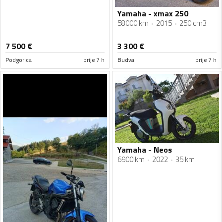
Yamaha - xmax 250
58000 km
2015
250 cm3
7 500
€
3 300
€
Podgorica
prije 7 h
Budva
prije 7 h
Yamaha - Neos
6900 km
2022
35 km