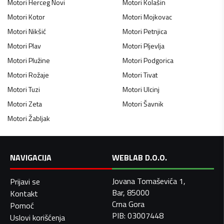
Motori
Herceg Novi
Motori
Kolašin
Motori
Kotor
Motori
Mojkovac
Motori
Nikšić
Motori
Petnjica
Motori
Plav
Motori
Pljevlja
Motori
Plužine
Motori
Podgorica
Motori
Rožaje
Motori
Tivat
Motori
Tuzi
Motori
Ulcinj
Motori
Zeta
Motori
Šavnik
Motori
Žabljak
NAVIGACIJA
WEBLAB D.O.O.
Jovana Tomaševića 1,
Prijavi se
Bar, 85000
Kontakt
Crna Gora
Pomoć
PIB: 03007448
Uslovi korišćenja