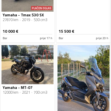
PLAĆEN OGLAS
Yamaha - Tmax 530 SX
27870 km
2019
530 cm3
10 000
€
15 500
€
Bar
prije 17 h
Bar
prije 20 h
Yamaha - MT-07
12000 km
2021
700 cm3