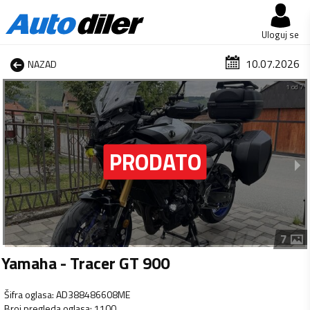
Uloguj se
10.07.2026
NAZAD
1 od 7
7
Yamaha - Tracer GT 900
Šifra oglasa
:
AD388486608ME
Broj pregleda oglasa
:
1100