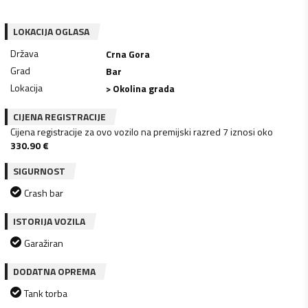
LOKACIJA OGLASA
Država
Crna Gora
Grad
Bar
Lokacija
> Okolina grada
CIJENA REGISTRACIJE
Cijena registracije za ovo vozilo na premijski razred 7 iznosi oko
330.90
€
SIGURNOST
Crash bar
ISTORIJA VOZILA
Garažiran
DODATNA OPREMA
Tank torba