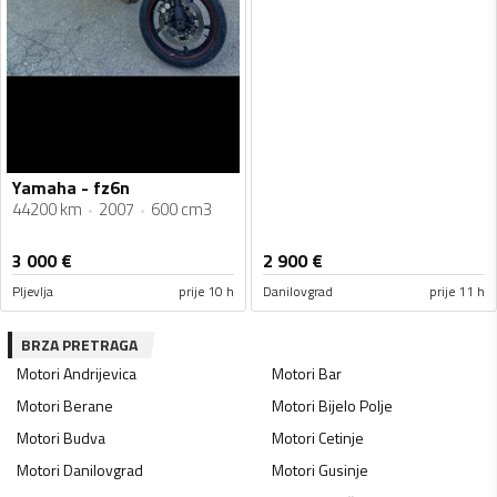
Yamaha - fz6n
44200 km
2007
600 cm3
3 000
€
2 900
€
Pljevlja
prije 10 h
Danilovgrad
prije 11 h
BRZA PRETRAGA
Motori
Andrijevica
Motori
Bar
Motori
Berane
Motori
Bijelo Polje
Motori
Budva
Motori
Cetinje
Motori
Danilovgrad
Motori
Gusinje