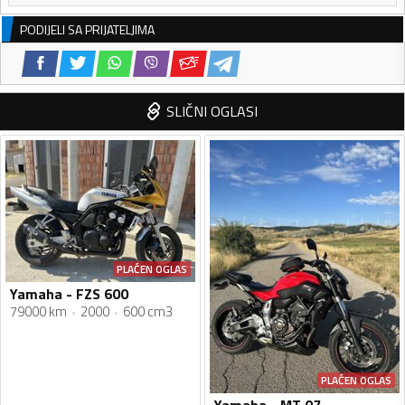
PODIJELI SA PRIJATELJIMA
SLIČNI OGLASI
PLAĆEN OGLAS
Yamaha - FZS 600
79000 km
2000
600 cm3
PLAĆEN OGLAS