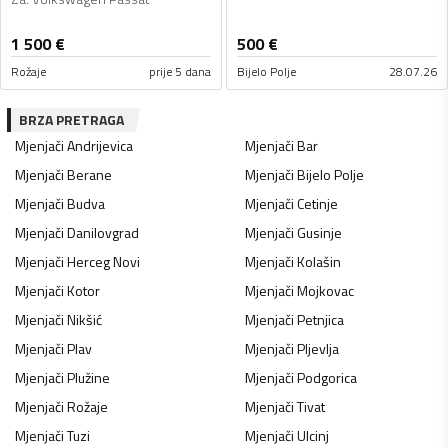
1 500
€
500
€
Rožaje
prije 5 dana
Bijelo Polje
28.07.26
BRZA PRETRAGA
Mjenjači
Andrijevica
Mjenjači
Bar
Mjenjači
Berane
Mjenjači
Bijelo Polje
Mjenjači
Budva
Mjenjači
Cetinje
Mjenjači
Danilovgrad
Mjenjači
Gusinje
Mjenjači
Herceg Novi
Mjenjači
Kolašin
Mjenjači
Kotor
Mjenjači
Mojkovac
Mjenjači
Nikšić
Mjenjači
Petnjica
Mjenjači
Plav
Mjenjači
Pljevlja
Mjenjači
Plužine
Mjenjači
Podgorica
Mjenjači
Rožaje
Mjenjači
Tivat
Mjenjači
Tuzi
Mjenjači
Ulcinj