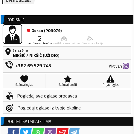
OPIS OGLASA
KORISNIK
Goran
(
PO3079
)
verifikovan telefon
verifikovan email
verifikovana lokacija
Crna Gora
NIKŠIĆ
/
NIKŠIĆ (UŽI DIO)
+382 69 529 745
Aktivan
Sačuvaj oglas
Sačuvaj profil
Prijavi oglas
Pogledaj sve oglase prodavca
Pogledaj oglase iz tvoje okoline
PODIJELI SA PRIJATELJIMA