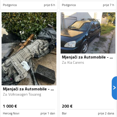
Podgorica
prije 6 h
Podgorica
prije 7 h
Mjenjači za Automobile - Kia - Carens - 2005
Za
:
Kia Carens
Mjenjači za Automobile - Volkswagen - Touareg - 2008
Za
:
Volkswagen Touareg
1 000
€
200
€
Herceg Novi
prije 1 dan
Bar
prije 2 dana