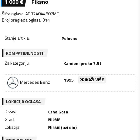
1 000
€
Fiksno
Šifra oglasa
:
AD374044807ME
Broj pregleda oglasa
:
914
Stanje artikla
:
Polovno
KOMPATIBILNOSTI
Za kategoriju
:
Kamioni preko 7.5t
1995
PRIKAŽI VIŠE
Mercedes Benz
LOKACIJA OGLASA
Država
Crna Gora
Grad
Nikšić
Lokacija
Nikšić (uži dio)