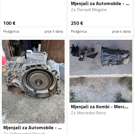
Mjenjači za Automobile - Renault - Megane - 2011, 2013
Za
:
Renault Megane
100
€
250
€
Podgorica
prije 3 dana
Podgorica
prije 4 dana
Mjenjači za Kombi - Mercedes Benz - 2004
Za
:
Mercedes Benz
Mjenjači za Automobile - Volkswagen - Passat - 2014, 2015
Za
:
Volkswagen Passat