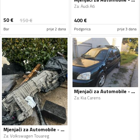
Za
:
Audi A6
50
€
150
€
400
€
Bar
prije 2 dana
Podgorica
prije 3 dana
Mjenjači za Automobile - Kia - Carens - 2005
Za
:
Kia Carens
Mjenjači za Automobile - Volkswagen - Touareg - 2008
Za
:
Volkswagen Touareg