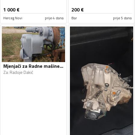
1 000
€
200
€
Herceg Novi
prije 4 dana
Bar
prije 5 dana
Mjenjači za Radne mašine - Radoje Dakić, Clark - 1990, 1990
Za
:
Radoje Dakić