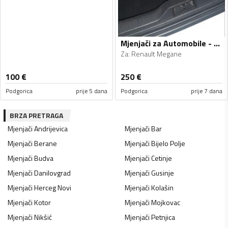
Mjenjači za Automobile - Renault - Megane - 2011, 2013
Za
:
Renault Megane
100
€
250
€
Podgorica
prije 5 dana
Podgorica
prije 7 dana
BRZA PRETRAGA
Mjenjači
Andrijevica
Mjenjači
Bar
Mjenjači
Berane
Mjenjači
Bijelo Polje
Mjenjači
Budva
Mjenjači
Cetinje
Mjenjači
Danilovgrad
Mjenjači
Gusinje
Mjenjači
Herceg Novi
Mjenjači
Kolašin
Mjenjači
Kotor
Mjenjači
Mojkovac
Mjenjači
Nikšić
Mjenjači
Petnjica