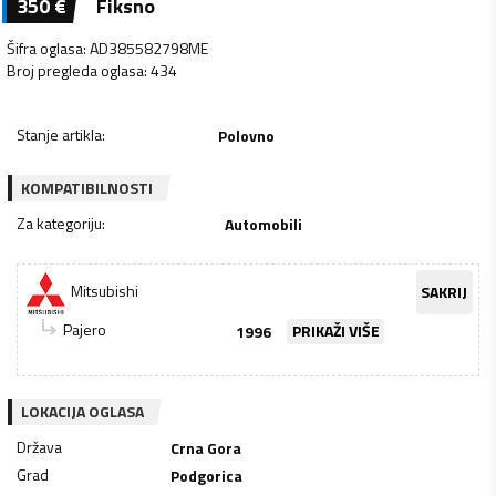
350
€
Fiksno
Šifra oglasa
:
AD385582798ME
Broj pregleda oglasa
:
434
Stanje artikla
:
Polovno
KOMPATIBILNOSTI
Za kategoriju
:
Automobili
Mitsubishi
SAKRIJ
Pajero
1996
PRIKAŽI VIŠE
LOKACIJA OGLASA
Država
Crna Gora
Grad
Podgorica