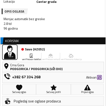
Lokacija
Centar grada
OPIS OGLASA
Menjac automatik bez greske
2.8 td
KORISNIK
Savo
(
HZ052
)
verifikovan telefon
verifikovan email
verifikovana lokacija
Crna Gora
PODGORICA
/
PODGORICA (UŽI DIO)
+382 67 334 268
Aktivan
Sačuvaj oglas
Sačuvaj profil
Prijavi oglas
Pogledaj sve oglase prodavca