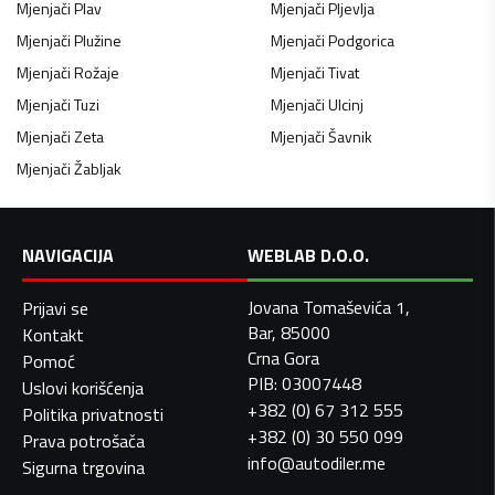
Mjenjači
Plav
Mjenjači
Pljevlja
Mjenjači
Plužine
Mjenjači
Podgorica
Mjenjači
Rožaje
Mjenjači
Tivat
Mjenjači
Tuzi
Mjenjači
Ulcinj
Mjenjači
Zeta
Mjenjači
Šavnik
Mjenjači
Žabljak
NAVIGACIJA
WEBLAB D.O.O.
Jovana Tomaševića 1,
Prijavi se
Bar, 85000
Kontakt
Crna Gora
Pomoć
PIB: 03007448
Uslovi korišćenja
+382 (0) 67 312 555
Politika privatnosti
+382 (0) 30 550 099
Prava potrošača
info@autodiler.me
Sigurna trgovina