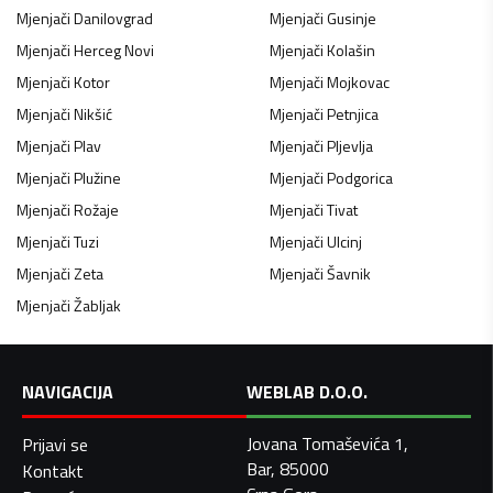
Mjenjači
Danilovgrad
Mjenjači
Gusinje
Mjenjači
Herceg Novi
Mjenjači
Kolašin
Mjenjači
Kotor
Mjenjači
Mojkovac
Mjenjači
Nikšić
Mjenjači
Petnjica
Mjenjači
Plav
Mjenjači
Pljevlja
Mjenjači
Plužine
Mjenjači
Podgorica
Mjenjači
Rožaje
Mjenjači
Tivat
Mjenjači
Tuzi
Mjenjači
Ulcinj
Mjenjači
Zeta
Mjenjači
Šavnik
Mjenjači
Žabljak
NAVIGACIJA
WEBLAB D.O.O.
Jovana Tomaševića 1,
Prijavi se
Bar, 85000
Kontakt