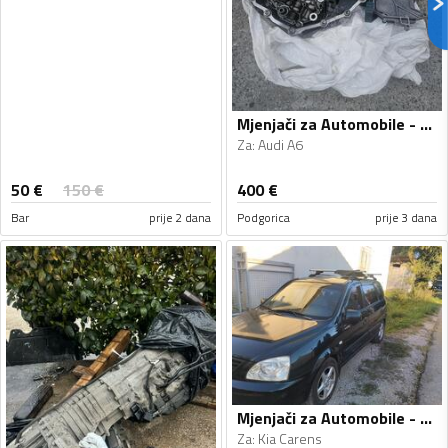
Mjenjači za Automobile - Audi - A6 - 2010
Za
:
Audi A6
50
€
150
€
400
€
Bar
prije 2 dana
Podgorica
prije 3 dana
Mjenjači za Automobile - Kia - Carens - 2005
Za
:
Kia Carens