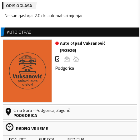
OPIS OGLASA
Nissan qashqai 2.0 dci automatski mjenjac
AUTO OTPAD
Auto otpad Vuksanović
(
RO926
)
Podgorica
Crna Gora
-
Podgorica
,
Zagorič
PODGORICA
RADNO VRIJEME
PON-PET
SUBOTA
NEDJELJA