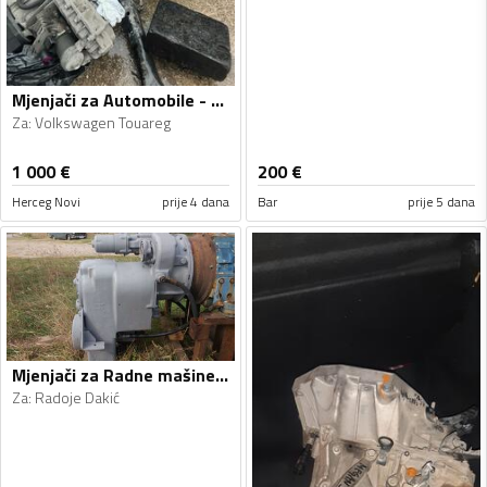
Mjenjači za Automobile - Volkswagen - Touareg - 2008
Za
:
Volkswagen Touareg
1 000
€
200
€
Herceg Novi
prije 4 dana
Bar
prije 5 dana
Mjenjači za Radne mašine - Radoje Dakić, Clark - 1990, 1990
Za
:
Radoje Dakić