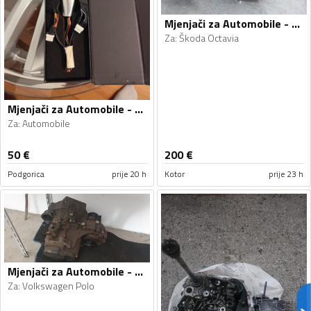
Mjenjači za Automobile - Škoda - Octavia - 2009
Za
:
Škoda Octavia
Mjenjači za Automobile - Automobile - Univerzalno
Za
:
Automobile
50
€
200
€
Podgorica
prije 20 h
Kotor
prije 23 h
Mjenjači za Automobile - Volkswagen - Polo - 2010
Za
:
Volkswagen Polo