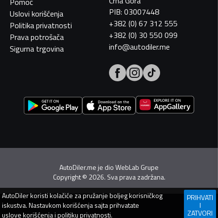
Crna Gora
Pomoć
PIB: 03007448
Uslovi korišćenja
+382 (0) 67 312 555
Politika privatnosti
+382 (0) 30 550 099
Prava potrošača
info@autodiler.me
Sigurna trgovina
AutoDiler.me je dio
WebLab Grupe
Copyright
©
2026. Sva prava zadržana.
AutoDiler
koristi kolačiće za pružanje boljeg korisničkog
PRIHVATI
iskustva. Nastavkom korišćenja sajta prihvatate
I
ZATVORI
uslove korišćenja
i
politiku privatnosti
.