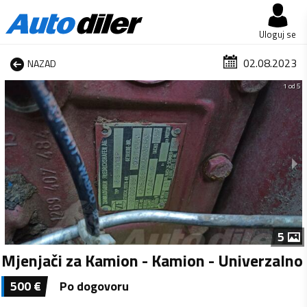
Uloguj se
02.08.2023
NAZAD
1 od 5
5
Mjenjači za Kamion - Kamion - Univerzalno
500
€
Po dogovoru