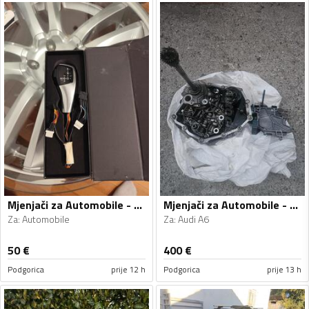
Mjenjači za Automobile - Automobile - Univerzalno
Mjenjači za Automobile - Audi - A6 - 2010
Za
:
Automobile
Za
:
Audi A6
50
€
400
€
Podgorica
prije 12 h
Podgorica
prije 13 h