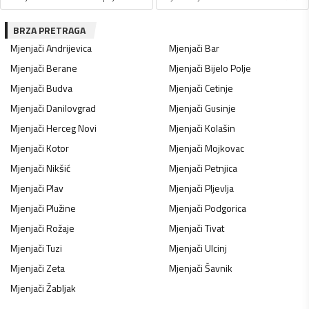
BRZA PRETRAGA
Mjenjači
Andrijevica
Mjenjači
Bar
Mjenjači
Berane
Mjenjači
Bijelo Polje
Mjenjači
Budva
Mjenjači
Cetinje
Mjenjači
Danilovgrad
Mjenjači
Gusinje
Mjenjači
Herceg Novi
Mjenjači
Kolašin
Mjenjači
Kotor
Mjenjači
Mojkovac
Mjenjači
Nikšić
Mjenjači
Petnjica
Mjenjači
Plav
Mjenjači
Pljevlja
Mjenjači
Plužine
Mjenjači
Podgorica
Mjenjači
Rožaje
Mjenjači
Tivat
Mjenjači
Tuzi
Mjenjači
Ulcinj
Mjenjači
Zeta
Mjenjači
Šavnik
Mjenjači
Žabljak