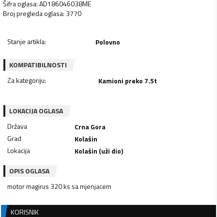
Šifra oglasa
:
AD186046038ME
Broj pregleda oglasa
:
3770
Stanje artikla
:
Polovno
KOMPATIBILNOSTI
Za kategoriju
:
Kamioni preko 7.5t
LOKACIJA OGLASA
Država
Crna Gora
Grad
Kolašin
Lokacija
Kolašin (uži dio)
OPIS OGLASA
motor magirus 320 ks sa mjenjacem
KORISNIK