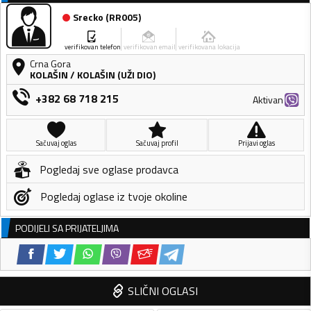
Srecko
(
RR005
)
verifikovan telefon
verifikovan email
verifikovana lokacija
Crna Gora
KOLAŠIN
/
KOLAŠIN (UŽI DIO)
+382 68 718 215
Aktivan
Sačuvaj oglas
Sačuvaj profil
Prijavi oglas
Pogledaj sve oglase prodavca
Pogledaj oglase iz tvoje okoline
PODIJELI SA PRIJATELJIMA
SLIČNI OGLASI