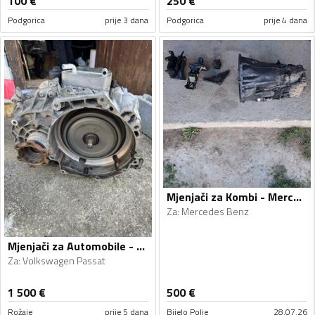
100
€
250
€
Podgorica
prije 3 dana
Podgorica
prije 4 dana
Mjenjači za Kombi - Mercedes Benz - 2004
Za
:
Mercedes Benz
Mjenjači za Automobile - Volkswagen - Passat - 2014, 2015
Za
:
Volkswagen Passat
1 500
€
500
€
Rožaje
prije 5 dana
Bijelo Polje
28.07.26