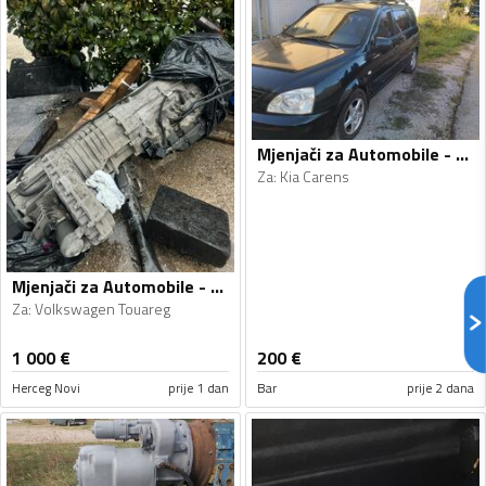
Mjenjači za Automobile - Kia - Carens - 2005
Za
:
Kia Carens
Mjenjači za Automobile - Volkswagen - Touareg - 2008
Za
:
Volkswagen Touareg
1 000
€
200
€
Herceg Novi
prije 1 dan
Bar
prije 2 dana