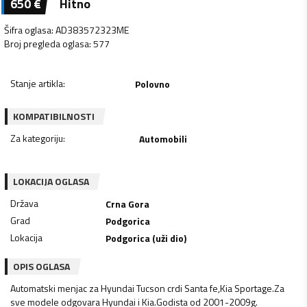
650
€
Hitno
Šifra oglasa
:
AD383572323ME
Broj pregleda oglasa
:
577
Stanje artikla
:
Polovno
KOMPATIBILNOSTI
Za kategoriju
:
Automobili
LOKACIJA OGLASA
Država
Crna Gora
Grad
Podgorica
Lokacija
Podgorica (uži dio)
OPIS OGLASA
Automatski menjac za Hyundai Tucson crdi Santa fe,Kia Sportage.Za
sve modele odgovara Hyundai i Kia.Godista od 2001-2009g.