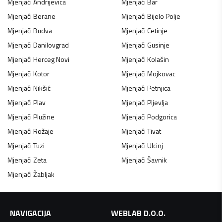
Mjenjači
Andrijevica
Mjenjači
Bar
Mjenjači
Berane
Mjenjači
Bijelo Polje
Mjenjači
Budva
Mjenjači
Cetinje
Mjenjači
Danilovgrad
Mjenjači
Gusinje
Mjenjači
Herceg Novi
Mjenjači
Kolašin
Mjenjači
Kotor
Mjenjači
Mojkovac
Mjenjači
Nikšić
Mjenjači
Petnjica
Mjenjači
Plav
Mjenjači
Pljevlja
Mjenjači
Plužine
Mjenjači
Podgorica
Mjenjači
Rožaje
Mjenjači
Tivat
Mjenjači
Tuzi
Mjenjači
Ulcinj
Mjenjači
Zeta
Mjenjači
Šavnik
Mjenjači
Žabljak
NAVIGACIJA
WEBLAB D.O.O.