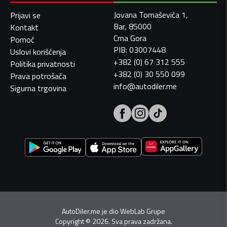
Jovana Tomaševića 1,
Prijavi se
Bar, 85000
Kontakt
Crna Gora
Pomoć
PIB: 03007448
Uslovi korišćenja
+382 (0) 67 312 555
Politika privatnosti
+382 (0) 30 550 099
Prava potrošača
info@autodiler.me
Sigurna trgovina
AutoDiler.me je dio
WebLab Grupe
Copyright
©
2026. Sva prava zadržana.