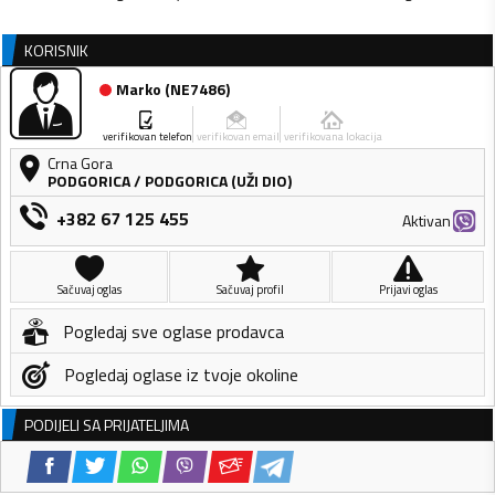
KORISNIK
Marko
(
NE7486
)
verifikovan telefon
verifikovan email
verifikovana lokacija
Crna Gora
PODGORICA
/
PODGORICA (UŽI DIO)
+382 67 125 455
Aktivan
Sačuvaj oglas
Sačuvaj profil
Prijavi oglas
Pogledaj sve oglase prodavca
Pogledaj oglase iz tvoje okoline
PODIJELI SA PRIJATELJIMA