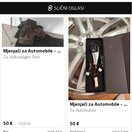
SLIČNI OGLASI
Mjenjači za Automobile - Volkswagen - Polo - 2010
Za
:
Volkswagen Polo
Mjenjači za Automobile - Automobile - Univerzalno
Za
:
Automobile
50
€
150
€
50
€
Bar
prije 13 h
Podgorica
prije 1 dan