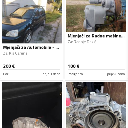
Mjenjači za Radne mašine - Radoje Dakić, Clark - 1990, 1990
Za
:
Radoje Dakić
Mjenjači za Automobile - Kia - Carens - 2005
Za
:
Kia Carens
200
€
100
€
Bar
prije 3 dana
Podgorica
prije 4 dana