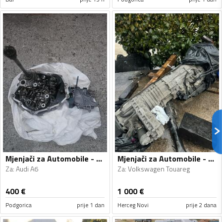
Mjenjači za Automobile - Audi - A6 - 2010
Mjenjači za Automobile - Volkswagen - Touareg - 2008
Za
:
Audi A6
Za
:
Volkswagen Touareg
400
€
1 000
€
Podgorica
prije 1 dan
Herceg Novi
prije 2 dana