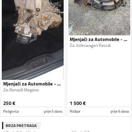
Mjenjači za Automobile - Volkswagen - Passat - 2014, 2015
Za
:
Volkswagen Passat
Mjenjači za Automobile - Renault - Megane - 2011, 2013
Za
:
Renault Megane
250
€
1 500
€
Podgorica
prije 5 dana
Rožaje
prije 6 dana
BRZA PRETRAGA