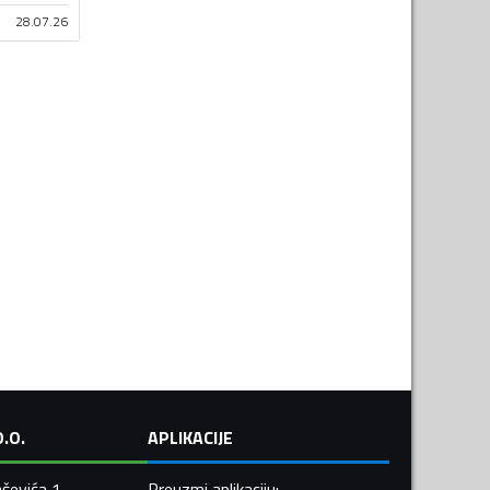
28.07.26
.O.
APLIKACIJE
ševića 1,
Preuzmi aplikaciju
: