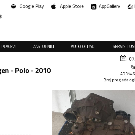
Google Play
Apple Store
AppGallery
 PLACEVI
ZASTUPNICI
AUTO OTPADI
SERVISI I U
07
Ši
en - Polo - 2010
AD354
Broj pregleda og