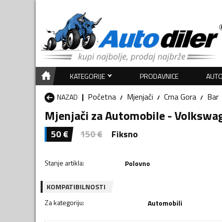
KATEGORIJE
PRODAVNICE
AUTO
Početna
Mjenjači
Crna Gora
Bar
NAZAD
Mjenjači za Automobile - Volkswag
50
€
150
€
Fiksno
Stanje artikla
:
Polovno
KOMPATIBILNOSTI
Za kategoriju
:
Automobili