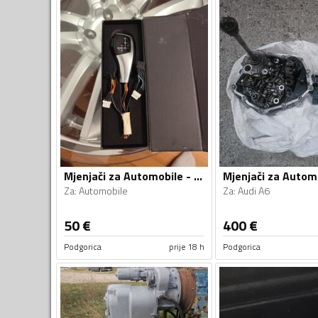
Mjenjači za Automobile - Automobile - Univerzalno
Za
:
Automobile
Za
:
Audi A6
50
€
400
€
Podgorica
prije 18 h
Podgorica