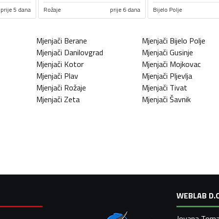
prije 5 dana
Rožaje
prije 6 dana
Bijelo Polje
Mjenjači
Berane
Mjenjači
Bijelo Polje
Mjenjači
Danilovgrad
Mjenjači
Gusinje
Mjenjači
Kotor
Mjenjači
Mojkovac
Mjenjači
Plav
Mjenjači
Pljevlja
Mjenjači
Rožaje
Mjenjači
Tivat
Mjenjači
Zeta
Mjenjači
Šavnik
WEBLAB D.O
Jovana Toma