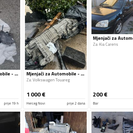
Za
:
Kia Carens
Mjenjači za Automobile - Audi - A6 - 2010
Mjenjači za Automobile - Volkswagen - Touareg - 2008
Za
:
Volkswagen Touareg
1 000
€
200
€
prije 19 h
Herceg Novi
prije 2 dana
Bar