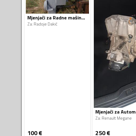
Mjenjači za Radne mašine - Radoje Dakić, Clark - 1990, 1990
Za
:
Radoje Dakić
Za
:
Renault Megane
100
€
250
€