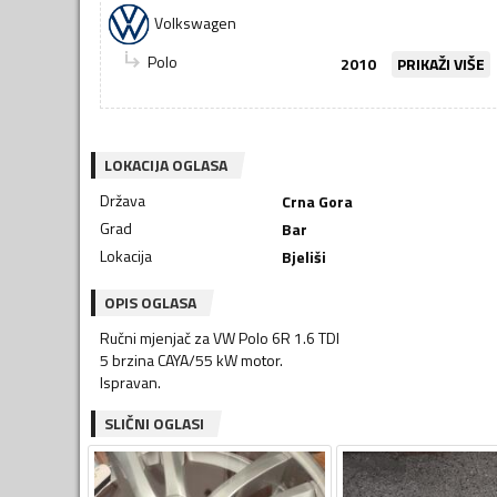
Volkswagen
Polo
2010
PRIKAŽI VIŠE
LOKACIJA OGLASA
Država
Crna Gora
Grad
Bar
Lokacija
Bjeliši
OPIS OGLASA
Ručni mjenjač za VW Polo 6R 1.6 TDI
5 brzina CAYA/55 kW motor.
Ispravan.
SLIČNI OGLASI