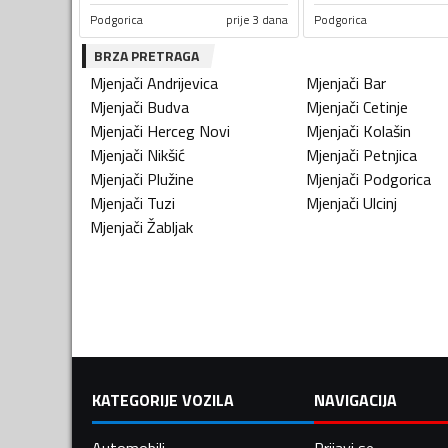
Podgorica
prije 3 dana
Podgorica
BRZA PRETRAGA
Mjenjači
Andrijevica
Mjenjači
Bar
Mjenjači
Budva
Mjenjači
Cetinje
Mjenjači
Herceg Novi
Mjenjači
Kolašin
Mjenjači
Nikšić
Mjenjači
Petnjica
Mjenjači
Plužine
Mjenjači
Podgorica
Mjenjači
Tuzi
Mjenjači
Ulcinj
Mjenjači
Žabljak
KATEGORIJE VOZILA
NAVIGACIJA
Automobili
Prijavi se