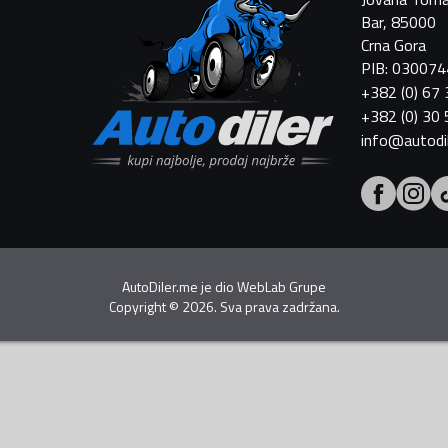
Bar, 85000
Crna Gora
PIB: 03007
+382 (0) 67
+382 (0) 30
info@autodi
AutoDiler.me je dio
WebLab Grupe
Copyright
©
2026. Sva prava zadržana.