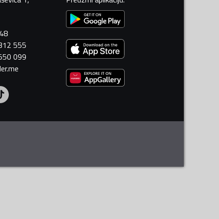
448
 312 555
 550 099
ler.me