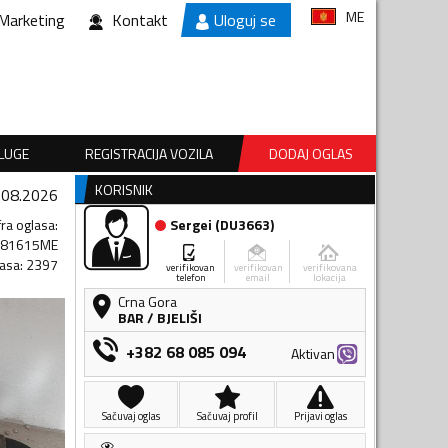
ME
Marketing
Kontakt
Uloguj se
SLUGE
REGISTRACIJA VOZILA
DODAJ OGLAS
KORISNIK
.08.2026
fra oglasa
:
Sergei
(
DU3663
)
681615ME
lasa
:
2397
verifikovan
verifikovan
verifikovana
telefon
email
lokacija
Crna Gora
BAR
/
BJELIŠI
+382 68 085 094
Aktivan
Sačuvaj oglas
Sačuvaj profil
Prijavi oglas