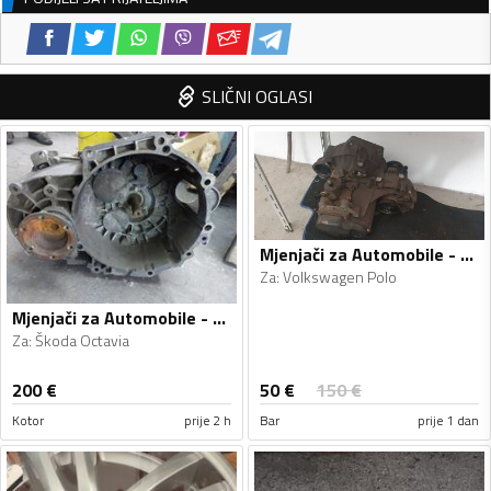
SLIČNI OGLASI
Mjenjači za Automobile - Volkswagen - Polo - 2010
Za
:
Volkswagen Polo
Mjenjači za Automobile - Škoda - Octavia - 2009
Za
:
Škoda Octavia
50
€
200
€
150
€
Kotor
prije 2 h
Bar
prije 1 dan