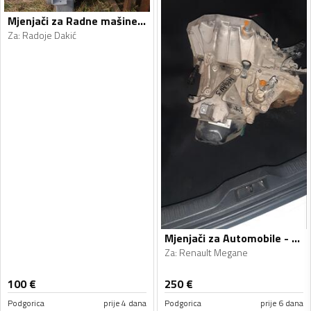
Mjenjači za Radne mašine - Radoje Dakić, Clark - 1990, 1990
Za
:
Radoje Dakić
Mjenjači za Automobile - Renault - Megane - 2011, 2013
Za
:
Renault Megane
100
€
250
€
Podgorica
prije 4 dana
Podgorica
prije 6 dana