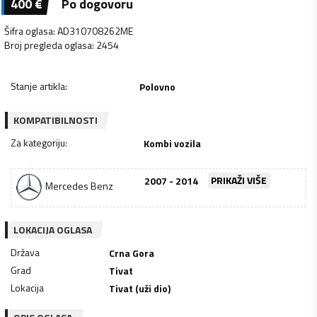
400
€
Po dogovoru
Šifra oglasa
:
AD310708262ME
Broj pregleda oglasa
:
2454
Stanje artikla
:
Polovno
KOMPATIBILNOSTI
Za kategoriju
:
Kombi vozila
2007 - 2014
PRIKAŽI VIŠE
Mercedes Benz
LOKACIJA OGLASA
Država
Crna Gora
Grad
Tivat
Lokacija
Tivat (uži dio)