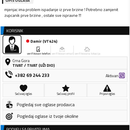
OPIS OGLASA
mjenjac ima problem ispadanje iz prve brzine ! Potrebno zamjenit
zupcanik prve brzine , ostale sve ispravne !!!
KORISNIK
Damir
(
VT424
)
verifikovan telefon
verifikovan email
verifikovana lokacija
Crna Gora
TIVAT
/
TIVAT (UŽI DIO)
+382 69 244 233
Aktivan
Sačuvaj oglas
Sačuvaj profil
Prijavi oglas
Pogledaj sve oglase prodavca
Pogledaj oglase iz tvoje okoline
PODIJELI SA PRIJATELJIMA