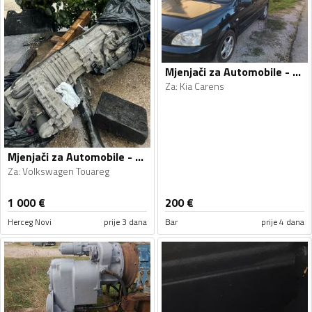
Mjenjači za Automobile - Kia - Carens - 2005
Za
:
Kia Carens
Mjenjači za Automobile - Volkswagen - Touareg - 2008
Za
:
Volkswagen Touareg
1 000
€
200
€
Herceg Novi
prije 3 dana
Bar
prije 4 dana