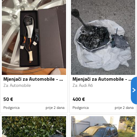
Mjenjači za Automobile - Automobile - Univerzalno
Mjenjači za Automobile - Audi - A6 - 2010
Za
:
Automobile
Za
:
Audi A6
50
€
400
€
Podgorica
prije 2 dana
Podgorica
prije 2 dana