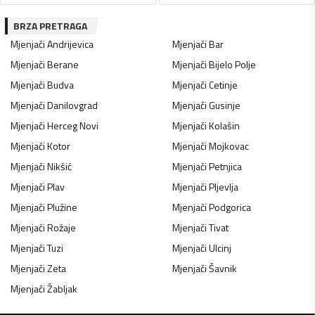
BRZA PRETRAGA
Mjenjači
Andrijevica
Mjenjači
Bar
Mjenjači
Berane
Mjenjači
Bijelo Polje
Mjenjači
Budva
Mjenjači
Cetinje
Mjenjači
Danilovgrad
Mjenjači
Gusinje
Mjenjači
Herceg Novi
Mjenjači
Kolašin
Mjenjači
Kotor
Mjenjači
Mojkovac
Mjenjači
Nikšić
Mjenjači
Petnjica
Mjenjači
Plav
Mjenjači
Pljevlja
Mjenjači
Plužine
Mjenjači
Podgorica
Mjenjači
Rožaje
Mjenjači
Tivat
Mjenjači
Tuzi
Mjenjači
Ulcinj
Mjenjači
Zeta
Mjenjači
Šavnik
Mjenjači
Žabljak