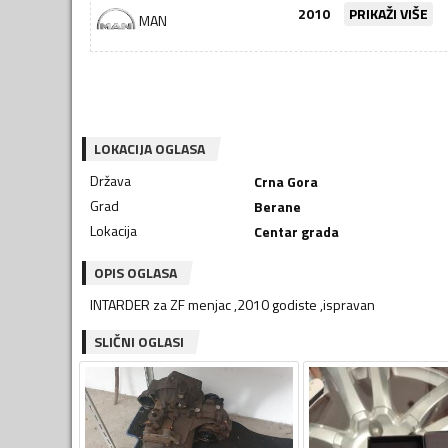
2010
PRIKAŽI VIŠE
MAN
LOKACIJA OGLASA
Država
Crna Gora
Grad
Berane
Lokacija
Centar grada
OPIS OGLASA
INTARDER za ZF menjac ,2010 godiste ,ispravan
SLIČNI OGLASI