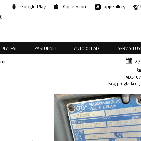
Google Play
Apple Store
AppGallery
 PLACEVI
ZASTUPNICI
AUTO OTPADI
SERVISI I U
ane
27
Ši
AD346
Broj pregleda og