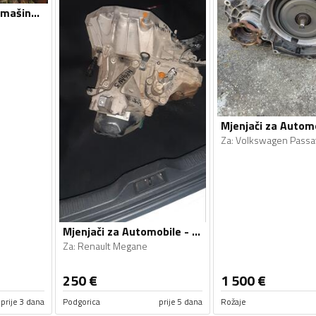
Mjenjači za Radne mašine - Radoje Dakić, Clark - 1990, 1990
Za
:
Volkswagen Passa
Mjenjači za Automobile - Renault - Megane - 2011, 2013
Za
:
Renault Megane
250
€
1 500
€
prije 3 dana
Podgorica
prije 5 dana
Rožaje