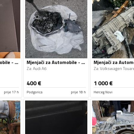
Mjenjači za Automobile - Automobile - Univerzalno
Mjenjači za Automobile - Audi - A6 - 2010
Za
:
Audi A6
Za
:
Volkswagen Touar
400
€
1 000
€
prije 17 h
Podgorica
prije 18 h
Herceg Novi