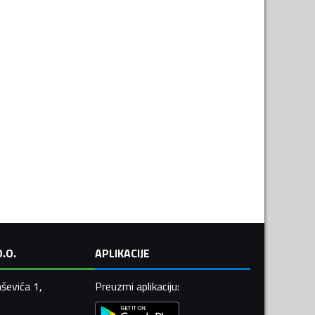
.O.
APLIKACIJE
ševića 1,
Preuzmi aplikaciju
: