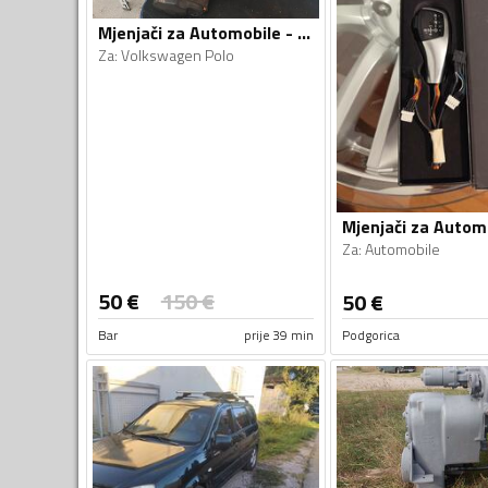
Mjenjači za Automobile - Volkswagen - Polo - 2010
Za
:
Volkswagen Polo
Za
:
Automobile
50
€
150
€
50
€
Bar
prije 39 min
Podgorica