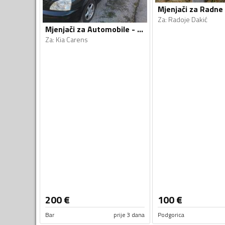
Za
:
Radoje Dakić
Mjenjači za Automobile - Kia - Carens - 2005
Za
:
Kia Carens
200
€
100
€
Bar
prije 3 dana
Podgorica