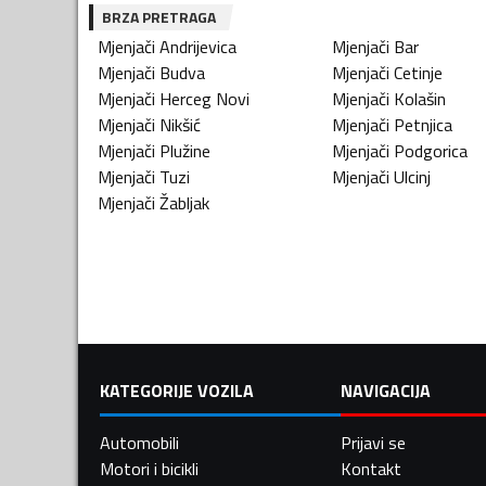
BRZA PRETRAGA
Mjenjači
Andrijevica
Mjenjači
Bar
Mjenjači
Budva
Mjenjači
Cetinje
Mjenjači
Herceg Novi
Mjenjači
Kolašin
Mjenjači
Nikšić
Mjenjači
Petnjica
Mjenjači
Plužine
Mjenjači
Podgorica
Mjenjači
Tuzi
Mjenjači
Ulcinj
Mjenjači
Žabljak
KATEGORIJE VOZILA
NAVIGACIJA
Automobili
Prijavi se
Motori i bicikli
Kontakt