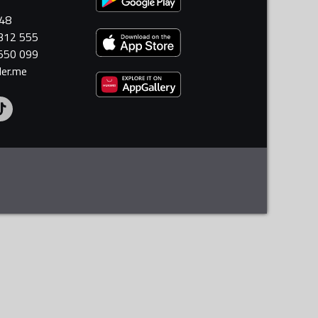
448
 312 555
 550 099
ler.me