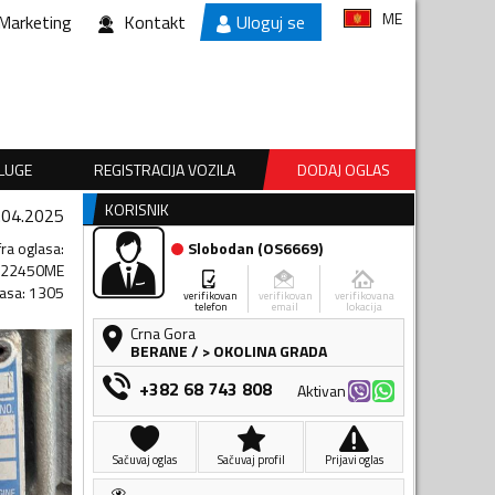
ME
Marketing
Kontakt
Uloguj se
SLUGE
REGISTRACIJA VOZILA
DODAJ OGLAS
KORISNIK
.04.2025
fra oglasa
:
Slobodan
(
OS6669
)
722450ME
lasa
:
1305
verifikovan
verifikovan
verifikovana
telefon
email
lokacija
Crna Gora
BERANE
/
> OKOLINA GRADA
+382 68 743 808
Aktivan
Sačuvaj oglas
Sačuvaj profil
Prijavi oglas