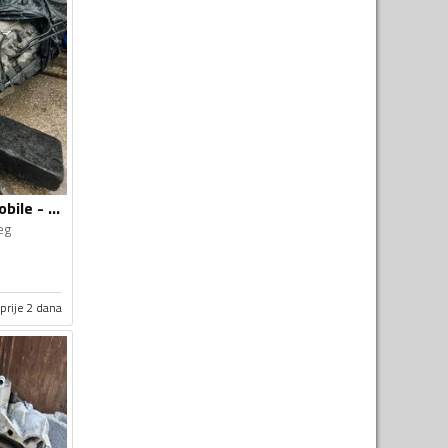
Mjenjači za Automobile - Volkswagen - Touareg - 2008
eg
prije 2 dana