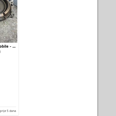
Mjenjači za Automobile - Volkswagen - Passat - 2014, 2015
t
prije 5 dana