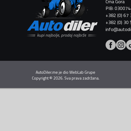
Crna Gora
PIB: 03007
+382 (0) 67
+382 (0) 30
info@autodi
AutoDiler.me je dio
WebLab Grupe
Copyright
©
2026. Sva prava zadržana.