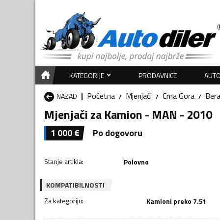
KATEGORIJE
PRODAVNICE
AUTO
Početna
Mjenjači
Crna Gora
Ber
NAZAD
Mjenjači za Kamion - MAN - 2010
1 000
€
Po dogovoru
Stanje artikla
:
Polovno
KOMPATIBILNOSTI
Za kategoriju
:
Kamioni preko 7.5t