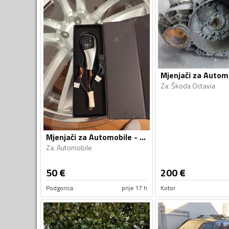
Za
:
Škoda Octavia
Mjenjači za Automobile - Automobile - Univerzalno
Za
:
Automobile
50
€
200
€
Podgorica
prije 17 h
Kotor