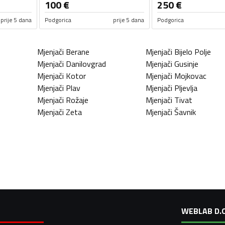
100
€
250
€
prije 5 dana
Podgorica
prije 5 dana
Podgorica
Mjenjači
Berane
Mjenjači
Bijelo Polje
Mjenjači
Danilovgrad
Mjenjači
Gusinje
Mjenjači
Kotor
Mjenjači
Mojkovac
Mjenjači
Plav
Mjenjači
Pljevlja
Mjenjači
Rožaje
Mjenjači
Tivat
Mjenjači
Zeta
Mjenjači
Šavnik
WEBLAB D.O