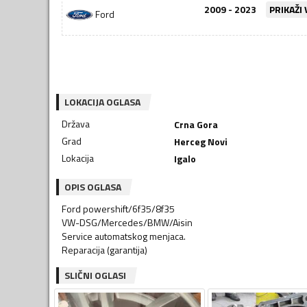
2009 - 2023
PRIKAŽI 
Ford
LOKACIJA OGLASA
Država
Crna Gora
Grad
Herceg Novi
Lokacija
Igalo
OPIS OGLASA
Ford powershift/6f35/8f35
VW-DSG/Mercedes/BMW/Aisin
Service automatskog menjaca.
Reparacija (garantija)
SLIČNI OGLASI