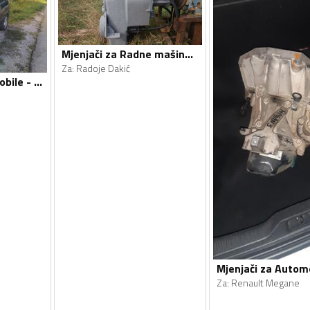
Mjenjači za Radne mašine - Radoje Dakić, Clark - 1990, 1990
Za
:
Radoje Dakić
Mjenjači za Automobile - Kia - Carens - 2005
Za
:
Renault Megane