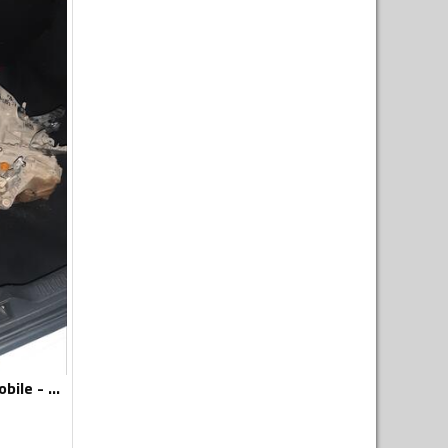
Mjenjači za Automobile - Renault - Megane - 2011, 2013