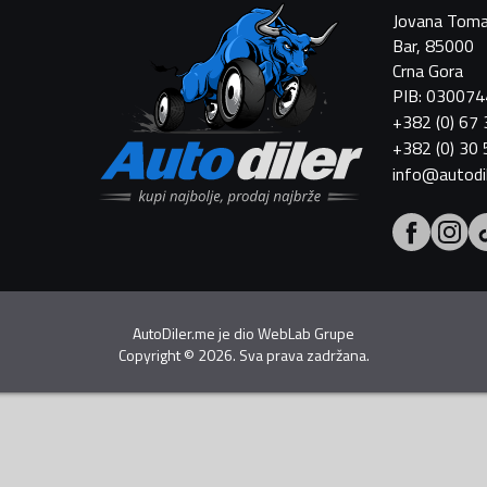
Jovana Toma
Bar, 85000
Crna Gora
PIB: 03007
+382 (0) 67
+382 (0) 30
info@autodi
AutoDiler.me je dio
WebLab Grupe
Copyright
©
2026. Sva prava zadržana.