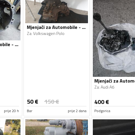
Mjenjači za Automobile - Volkswagen - Polo - 2010
Za
:
Volkswagen Polo
Mjenjači za Automobile - Škoda - Octavia - 2009
Za
:
Audi A6
50
€
150
€
400
€
prije 20 h
Bar
prije 2 dana
Podgorica