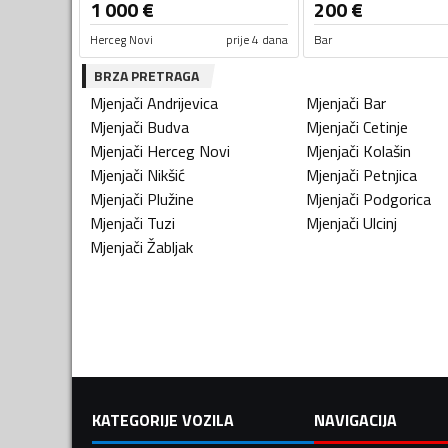
1 000
€
200
€
Herceg Novi
prije 4 dana
Bar
BRZA PRETRAGA
Mjenjači
Andrijevica
Mjenjači
Bar
Mjenjači
Budva
Mjenjači
Cetinje
Mjenjači
Herceg Novi
Mjenjači
Kolašin
Mjenjači
Nikšić
Mjenjači
Petnjica
Mjenjači
Plužine
Mjenjači
Podgorica
Mjenjači
Tuzi
Mjenjači
Ulcinj
Mjenjači
Žabljak
KATEGORIJE VOZILA
NAVIGACIJA