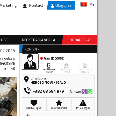
ME
Marketing
Kontakt
Uloguj se
SLUGE
REGISTRACIJA VOZILA
DODAJ OGLAS
KORISNIK
.02.2025
fra oglasa
:
Vas
(
DQ388
)
884058ME
lasa
:
1146
verifikovan
verifikovan
verifikovana
telefon
email
lokacija
Crna Gora
HERCEG NOVI
/
IGALO
+382 68 584 879
Aktivan
Sačuvaj oglas
Sačuvaj profil
Prijavi oglas