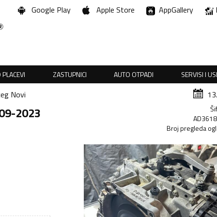
Google Play
Apple Store
AppGallery
 PLACEVI
ZASTUPNICI
AUTO OTPADI
SERVISI I U
ceg Novi
13
Ši
009-2023
AD361
Broj pregleda og