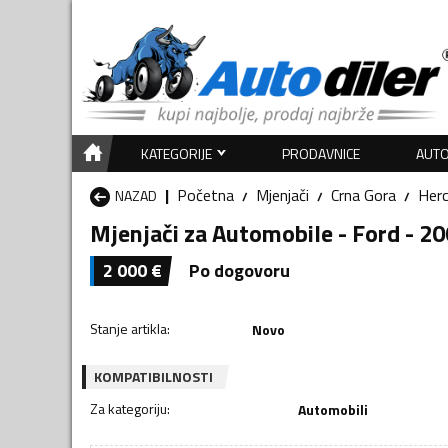
KATEGORIJE
PRODAVNICE
AUTO
Početna
Mjenjači
Crna Gora
Her
NAZAD
Mjenjači za Automobile - Ford - 2
2 000
€
Po dogovoru
Stanje artikla
:
Novo
KOMPATIBILNOSTI
Za kategoriju
:
Automobili