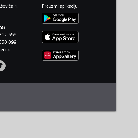
ševića 1,
Preuzmi aplikaciju
:
448
 312 555
 550 099
ler.me