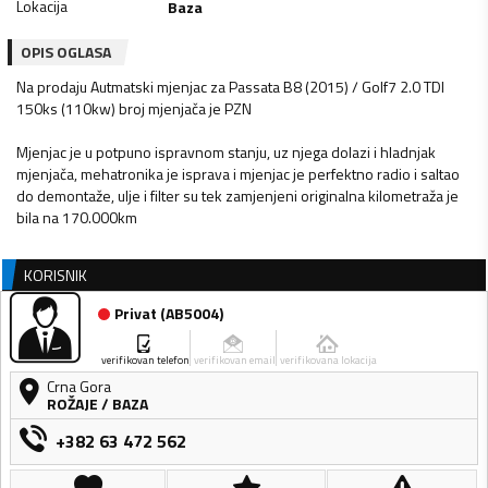
Lokacija
Baza
OPIS OGLASA
Na prodaju Autmatski mjenjac za Passata B8 (2015) / Golf7 2.0 TDI
150ks (110kw) broj mjenjača je PZN
Mjenjac je u potpuno ispravnom stanju, uz njega dolazi i hladnjak
mjenjača, mehatronika je isprava i mjenjac je perfektno radio i saltao
do demontaže, ulje i filter su tek zamjenjeni originalna kilometraža je
bila na 170.000km
KORISNIK
Privat
(
AB5004
)
verifikovan telefon
verifikovan email
verifikovana lokacija
Crna Gora
ROŽAJE
/
BAZA
+382 63 472 562