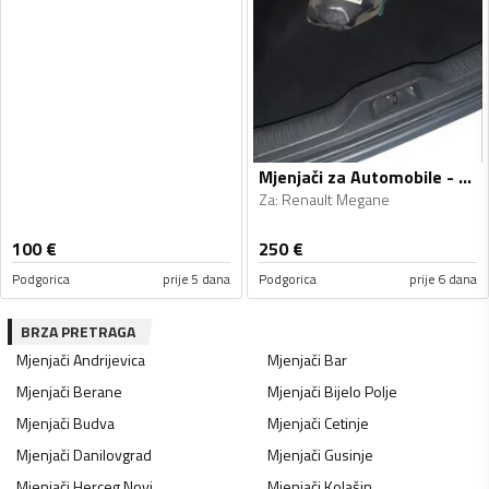
Mjenjači za Automobile - Renault - Megane - 2011, 2013
Za
:
Renault Megane
100
€
250
€
Podgorica
prije 5 dana
Podgorica
prije 6 dana
BRZA PRETRAGA
Mjenjači
Andrijevica
Mjenjači
Bar
Mjenjači
Berane
Mjenjači
Bijelo Polje
Mjenjači
Budva
Mjenjači
Cetinje
Mjenjači
Danilovgrad
Mjenjači
Gusinje
Mjenjači
Herceg Novi
Mjenjači
Kolašin