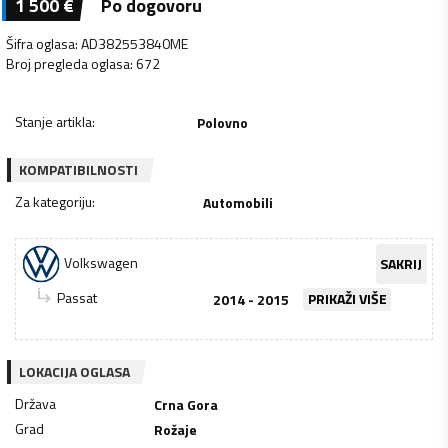
1 500
€
Po dogovoru
Šifra oglasa
:
AD382553840ME
Broj pregleda oglasa
:
672
Stanje artikla
:
Polovno
KOMPATIBILNOSTI
Za kategoriju
:
Automobili
Volkswagen
SAKRIJ
Passat
2014 - 2015
PRIKAŽI VIŠE
LOKACIJA OGLASA
Država
Crna Gora
Grad
Rožaje