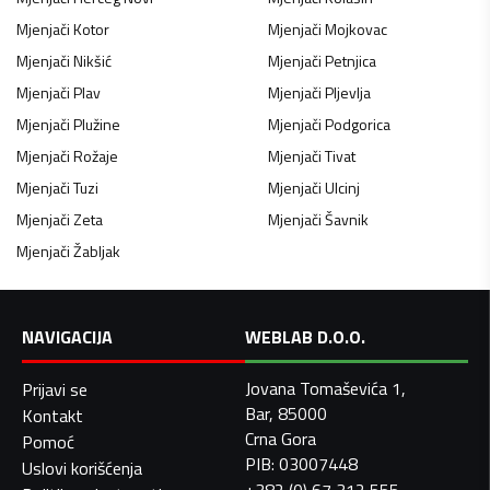
Mjenjači
Kotor
Mjenjači
Mojkovac
Mjenjači
Nikšić
Mjenjači
Petnjica
Mjenjači
Plav
Mjenjači
Pljevlja
Mjenjači
Plužine
Mjenjači
Podgorica
Mjenjači
Rožaje
Mjenjači
Tivat
Mjenjači
Tuzi
Mjenjači
Ulcinj
Mjenjači
Zeta
Mjenjači
Šavnik
Mjenjači
Žabljak
NAVIGACIJA
WEBLAB D.O.O.
Jovana Tomaševića 1,
Prijavi se
Bar, 85000
Kontakt
Crna Gora
Pomoć
PIB: 03007448
Uslovi korišćenja