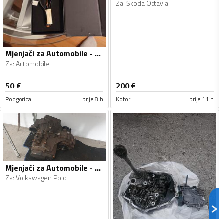
Za
:
Škoda Octavia
Mjenjači za Automobile - Automobile - Univerzalno
Za
:
Automobile
50
€
200
€
Podgorica
prije 8 h
Kotor
prije 11 h
Mjenjači za Automobile - Volkswagen - Polo - 2010
Za
:
Volkswagen Polo