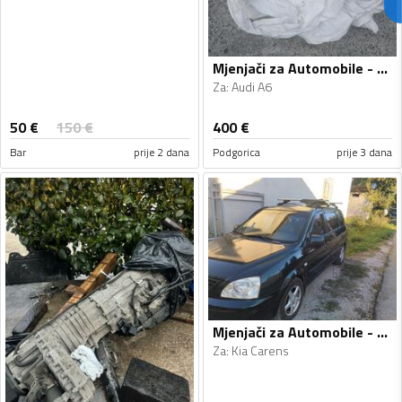
Mjenjači za Automobile - Audi - A6 - 2010
Za
:
Audi A6
50
€
150
€
400
€
Bar
prije 2 dana
Podgorica
prije 3 dana
Mjenjači za Automobile - Kia - Carens - 2005
Za
:
Kia Carens