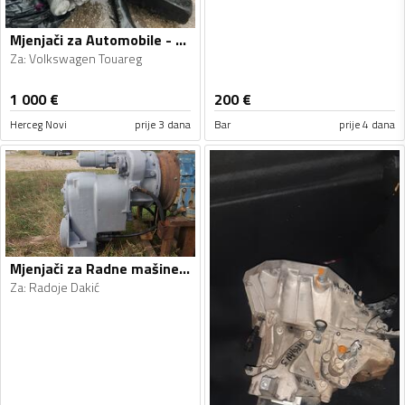
Mjenjači za Automobile - Volkswagen - Touareg - 2008
Za
:
Volkswagen Touareg
1 000
€
200
€
Herceg Novi
prije 3 dana
Bar
prije 4 dana
Mjenjači za Radne mašine - Radoje Dakić, Clark - 1990, 1990
Za
:
Radoje Dakić