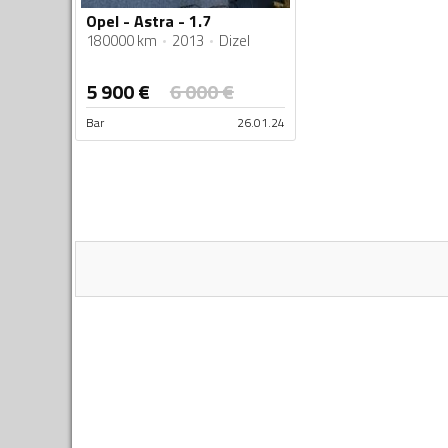
Opel - Astra - 1.7
180000 km
2013
Dizel
5 900
€
6 000
€
Bar
26.01.24