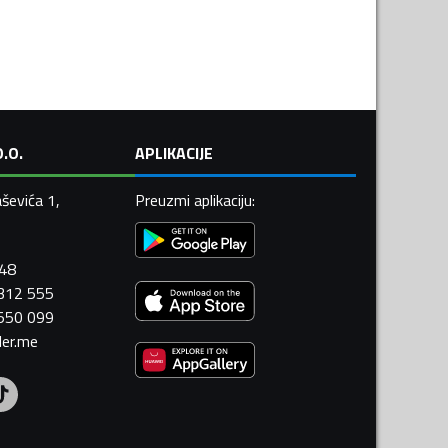
.O.
APLIKACIJE
ševića 1,
Preuzmi aplikaciju
:
448
 312 555
 550 099
ler.me