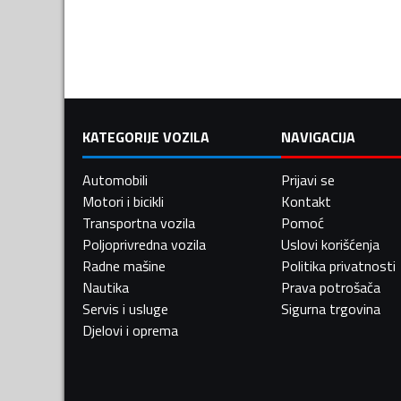
KATEGORIJE VOZILA
NAVIGACIJA
Automobili
Prijavi se
Motori i bicikli
Kontakt
Transportna vozila
Pomoć
Poljoprivredna vozila
Uslovi korišćenja
Radne mašine
Politika privatnosti
Nautika
Prava potrošača
Servis i usluge
Sigurna trgovina
Djelovi i oprema