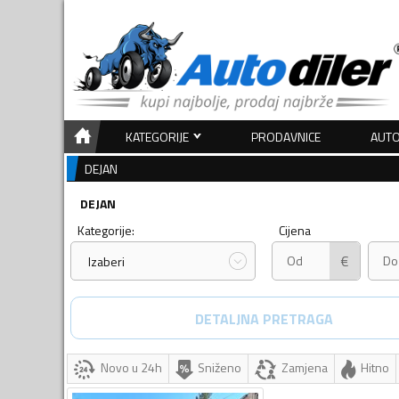
KATEGORIJE
PRODAVNICE
AUTO
DEJAN
DEJAN
Kategorije:
Cijena
€
Izaberi
DETALJNA PRETRAGA
Novo u 24h
Sniženo
Zamjena
Hitno