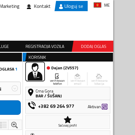
ME
Marketing
Kontakt
Uloguj se
SLUGE
REGISTRACIJA VOZILA
DODAJ OGLAS
KORISNIK
Dejan
(
ZV557
)
 OGLASA
1
verifikovan
verifikovan
verifikovana
telefon
email
lokacija
i
Crna Gora
BAR
/
ŠUŠANJ
+382 69 264 977
Aktivan
Sačuvaj profil