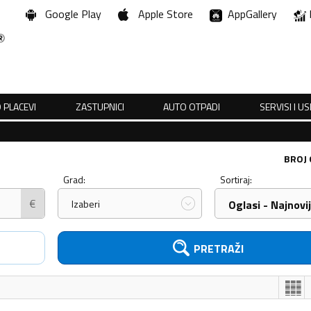
Google Play
Apple Store
AppGallery
 PLACEVI
ZASTUPNICI
AUTO OTPADI
SERVISI I U
BROJ
Grad:
Sortiraj:
€
Izaberi
Oglasi - Najnovij
PRETRAŽI