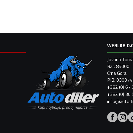
WEBLAB D.O
Jovana Toma
Bar, 85000
Crna Gora
PIB: 03007
+382 (0) 67
+382 (0) 30
info@autodi