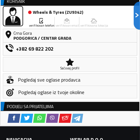
KORISNIK
Wheels & Tyres
(
ZU9342
)
verifikovan telefon
verifikovan email
verifikovana lokacija
Crna Gora
PODGORICA
/
CENTAR GRADA
+382 69 822 202
Sačuvaj profil
Pogledaj sve oglase prodavca
Pogledaj oglase iz tvoje okoline
PODIJELI SA PRIJATELJIMA
NAVIGACIJA
WEBLAB D.O.O.