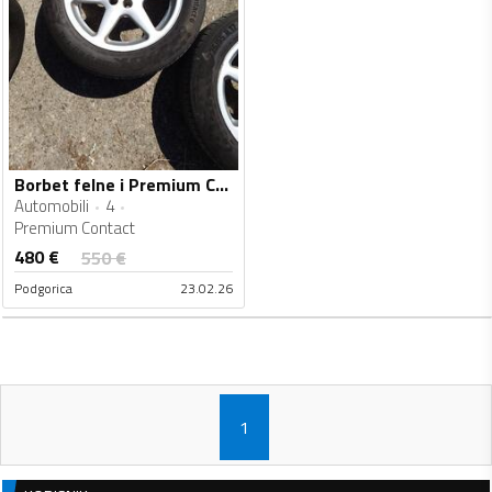
Borbet felne i Premium Contact gume
Automobili
4
Premium Contact
480
€
550
€
Podgorica
23.02.26
1