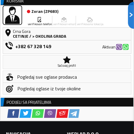
KORISNIK
Zoran
(
ZP683
)
verifikovan telefon
verifikovan email
verifikovana lokacija
Crna Gora
CETINJE
/
> OKOLINA GRADA
+382 67 328 149
Aktivan
Sačuvaj profil
Pogledaj sve oglase prodavca
Pogledaj oglase iz tvoje okoline
PODIJELI SA PRIJATELJIMA