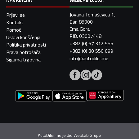
NAVIGACIJA
WEBLAB D.O.O.
Jovana Tomaševića 1,
Prijavi se
Bar, 85000
Kontakt
Crna Gora
Pomoć
PIB: 03007448
Uslovi korišćenja
+382 (0) 67 312 555
Politika privatnosti
+382 (0) 30 550 099
Prava potrošača
info@autodiler.me
Sigurna trgovina
AutoDiler.me je dio
WebLab Grupe