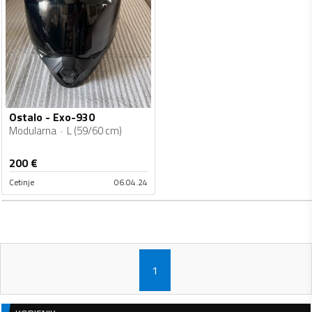
Ostalo - Exo-930
Modularna
L (59/60 cm)
200
€
Cetinje
06.04.24
1