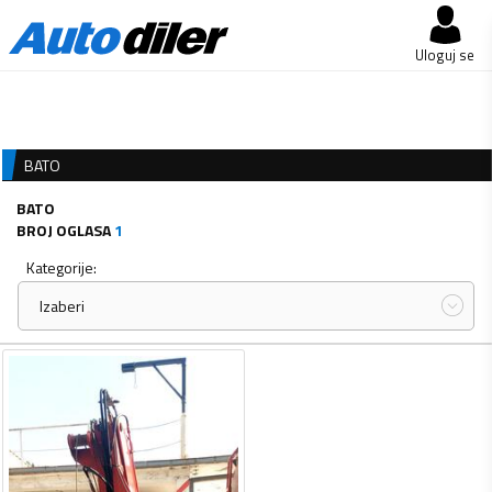
Uloguj se
BATO
BATO
BROJ OGLASA
1
Kategorije:
Izaberi