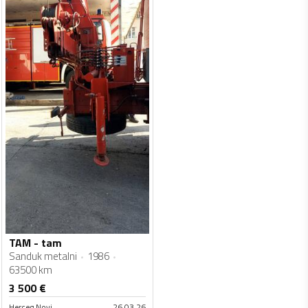
TAM - tam
Sanduk metalni
1986
63500 km
3 500
€
Herceg Novi
26.03.26