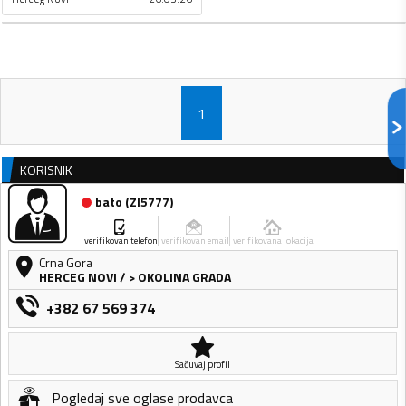
1
KORISNIK
bato
(
ZI5777
)
verifikovan telefon
verifikovan email
verifikovana lokacija
Crna Gora
HERCEG NOVI
/
> OKOLINA GRADA
+382 67 569 374
Sačuvaj profil
Pogledaj sve oglase prodavca