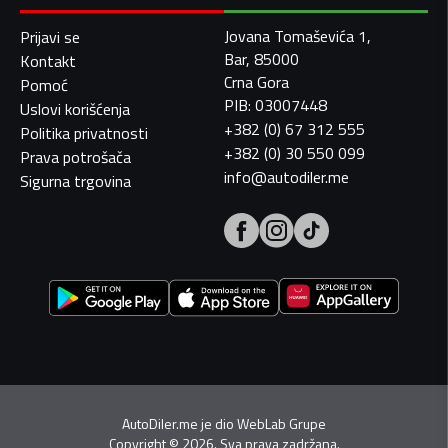
Jovana Tomaševića 1,
Prijavi se
Bar, 85000
Kontakt
Crna Gora
Pomoć
PIB: 03007448
Uslovi korišćenja
+382 (0) 67 312 555
Politika privatnosti
+382 (0) 30 550 099
Prava potrošača
info@autodiler.me
Sigurna trgovina
AutoDiler.me je dio
WebLab Grupe
Copyright
©
2026. Sva prava zadržana.