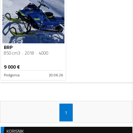
BRP
850 cm3
2018
4000
9 000
€
Podgorica
20.06.26
1
KORISNIK