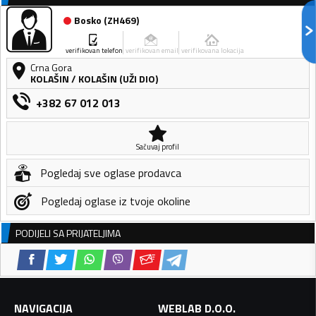
Bosko
(
ZH469
)
verifikovan telefon
verifikovan email
verifikovana lokacija
Crna Gora
KOLAŠIN
/
KOLAŠIN (UŽI DIO)
+382 67 012 013
Sačuvaj profil
Pogledaj sve oglase prodavca
Pogledaj oglase iz tvoje okoline
PODIJELI SA PRIJATELJIMA
NAVIGACIJA
WEBLAB D.O.O.